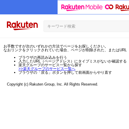
お手数ですが次のいずれかの方法でページをお探しください。
なおリンクをクリックされていた場合、ページが削除された、またはURL
ブラウザの再読み込みを行う
入力したURL（ページアドレス）にタイプミスがないか確認する
楽天グループのサービス一覧から探す
>>
楽天グループのサービス一覧へ
ブラウザの「戻る」ボタンを押して前画面からやり直す
Copyright (c) Rakuten Group, Inc. All Rights Reserved.