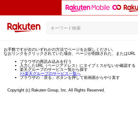
お手数ですが次のいずれかの方法でページをお探しください。
なおリンクをクリックされていた場合、ページが削除された、またはURL
ブラウザの再読み込みを行う
入力したURL（ページアドレス）にタイプミスがないか確認する
楽天グループのサービス一覧から探す
>>
楽天グループのサービス一覧へ
ブラウザの「戻る」ボタンを押して前画面からやり直す
Copyright (c) Rakuten Group, Inc. All Rights Reserved.