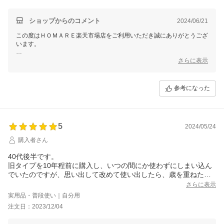
使っていたスリムセラの表面の金属に、割れ目ができてしまいま
した…。
15年くらい使っていれば、経年劣化ですよね。
ショップからのコメント
2024/06/21
コロコロに効果があったのか？、なかったのか？、15年前の自分
この度はＨＯＭＡＲＥ楽天市場店をご利用いただき誠にありがとうござ
の肌と比べようがないので、正直、わからないです。
います。
ただ、首は、シワが少ないように思います。
コロコロをするのが習慣になっているので、今度は、スリムセラ
ご愛用をいただけているとのことスタッフ一同非常にうれしく思ってお
さらに表示
プラスにしてみました。
ります。
通常のスリムセラより、プラスの方が少しずっしりとした感じ
また、お客様の貴重なご意見を頂きまして、誠にありがとうございま
で、握りやすくなってると思います。
す！
参考になった
今度は、効果を期待して、また、ゆるーく続けたいと思います。
期間限定なのかわかりませんが、オマケありがとうございまし
これからも、お客様にご満足いただけるように努めてまいります。
た。
今後ともＨＯＭＡＲＥ楽天市場店を、よろしくお願いいたします。
5
2024/05/24
購入者さん
40代後半です。
旧タイプを10年程前に購入し、いつの間にか使わずにしまい込ん
でいたのですが、思い出して改めて使い出したら、歳を重ねた今
の方が、良さがてきめんに肌に表れたので、スリムセラプラスに
さらに表示
買い替えました。
実用品・普段使い｜自分用
改良がなされたプラスの方も更に使い心地が良く、悩んでいた部
注文日：2023/12/04
分に、優しく、優しく滑らせることをまめに続けていたところ、
肌の調子、キメが整ってきました。荒れた部分の回復も早くてび