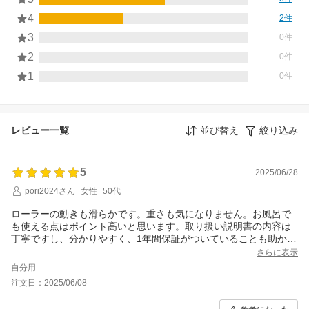
4
2件
3
0件
2
0件
1
0件
レビュー一覧
並び替え
絞り込み
5
2025/06/28
pori2024さん
女性
50代
ローラーの動きも滑らかです。重さも気になりません。お風呂で
も使える点はポイント高いと思います。取り扱い説明書の内容は
丁寧ですし、分かりやすく、1年間保証がついていることも助かり
ます。
さらに表示
自分用
注文日：2025/06/08