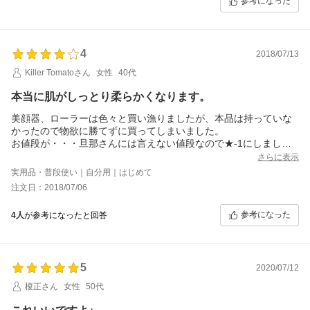
参考になった
4
2018/07/13
Killer Tomatoさん
女性
40代
本当に肌がしっとり柔らかくなります。
美顔器、ローラーは色々と買い漁りましたが、本品は持っていな
かったので物欲に勝てずに買ってしまいました。
お値段が・・・旦那さんには言えない値段なので★-1にしました
が、買って後悔はしていません。皆さんがおっしゃっている通
さらに表示
り、数回コロコロとしただけで、肌がしっとり柔らかくなるので
実用品・普段使い｜自分用｜はじめて
不思議です。早速毛穴が目立つ顔部分にも試してみましたが、短
注文日：2018/07/06
時間コロコロしただけで、毛穴が若干キュっとします。化粧水を
ビフォーアフターで使用しましたが、アフターでより肌に浸透し
参考になった
4人
が参考になったと回答
ているかどうかは自覚はできませんでした。が、翌朝のファンデ
ーションのノリはいい感じだったのでそれなりに効果はあったん
だと思います。毛穴の大きさやほうれい線はまたすぐ元に戻って
しまったような気がしますが、まだ1回しか使用していないので、
5
長期戦で全体の肌質が向上してくれればいいなあと期待していま
2020/07/12
す。少しでも老化を遅らせるのがゴールです！
榎正さん
女性
50代
ボールでつまむタイプのローラーと比べると、マッサージ効果は
「？？？」です。最近カッサプレートにはまっていて、それと比