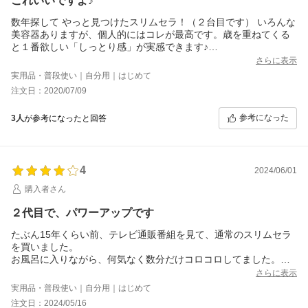
これいいですよ♪
べるとひきしめ効果は一番安く買えるカッサの方が断然上だと思
いました。今回は、どうしても「美肌効果」が欲しかったので、
数年探して やっと見つけたスリムセラ！（２台目です） いろんな
肌の表面を整える専用機として、スリムセラプラスに頑張っても
美容器ありますが、個人的にはコレが最高です。歳を重ねてくる
らおうと思っています。
と１番欲しい「しっとり感」が実感できます♪
ちなみに、オマケでついてきたケースは残念ながらスリムセラプ
注文してわずか３日で届きました。本当にありがとうございま
さらに表示
ラスを入れるには小さすぎて無駄です。ギューっと押し込めば入
す。今後もスリムセラの販売を続けて下さい。
実用品・普段使い｜自分用｜はじめて
りますが、一応効果な美顔ローラーなので、そういう入れ方はし
注文日：2020/07/09
たくないかな、と。持ち歩きはしないかなあと思っていますが、
専用ケースは自作しようと思っています。重くはないですが、思
参考になった
ったよりも大きかったので、持ち手部分がもうちょっとだけ短か
3人
が参考になったと回答
くて、会社とかでもコソコソとコロコロできるサイズだったらよ
かったのになあと思いました。でもきっとこれは個人それぞれの
好みですね。
4
2024/06/01
購入者さん
２代目で、パワーアップです
たぶん15年くらい前、テレビ通販番組を見て、通常のスリムセラ
を買いました。
お風呂に入りながら、何気なく数分だけコロコロしてました。
毎日やらなきゃいけないと決めつけてしまうと、何でも続かない
さらに表示
ので、疲れてる日は無理しないことにして、コロコロをゆるーく
実用品・普段使い｜自分用｜はじめて
続けてました。
注文日：2024/05/16