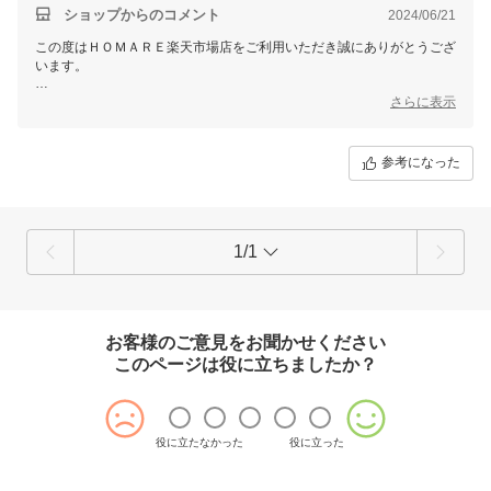
っくりです。
ショップからのコメント
2024/06/21
(あくまでも個人の見解です)
この度はＨＯＭＡＲＥ楽天市場店をご利用いただき誠にありがとうござ
今となっては、お守りの存在となりました。
います。
肌が上向くと、いろいろな事に前向きになれ、人生が新たに動き
出したような気分にさせていただきました。
ご愛用をいただけているとのことスタッフ一同非常にうれしく思ってお
さらに表示
素晴らしい商品を開発してくださって、本当にありがとうござい
ります。
ます。
また、お客様の貴重なご意見を頂きまして、誠にありがとうございま
す！
参考になった
これからも、お客様にご満足いただけるように努めてまいります。
今後ともＨＯＭＡＲＥ楽天市場店を、よろしくお願いいたします。
1/1
お客様のご意見をお聞かせください
このページは役に立ちましたか？
役に立たなかった
役に立った