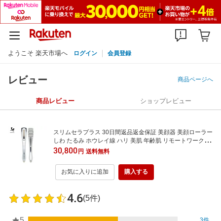
ようこそ 楽天市場へ
ログイン
会員登録
レビュー
商品ページへ
商品レビュー
ショップレビュー
スリムセラプラス 30日間返品返金保証 美顔器 美顔ローラー
しわ たるみ ホウレイ線 ハリ 美肌 年齢肌 リモートワーク 送
料無料 母の日 ギフト プレゼント 贈り物
30,800
円
送料無料
お気に入りに追加
購入する
4.6
(5件)
5
3件