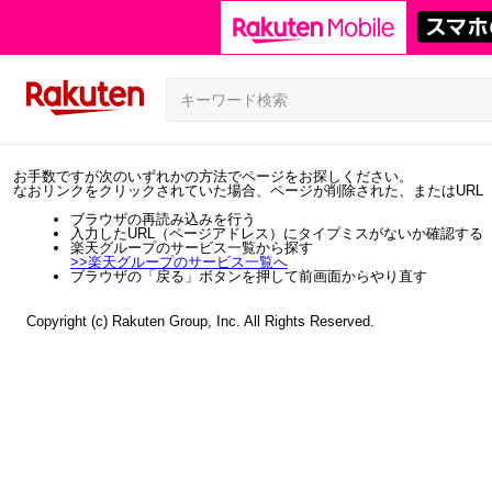
お手数ですが次のいずれかの方法でページをお探しください。
なおリンクをクリックされていた場合、ページが削除された、またはURL
ブラウザの再読み込みを行う
入力したURL（ページアドレス）にタイプミスがないか確認する
楽天グループのサービス一覧から探す
>>
楽天グループのサービス一覧へ
ブラウザの「戻る」ボタンを押して前画面からやり直す
Copyright (c) Rakuten Group, Inc. All Rights Reserved.