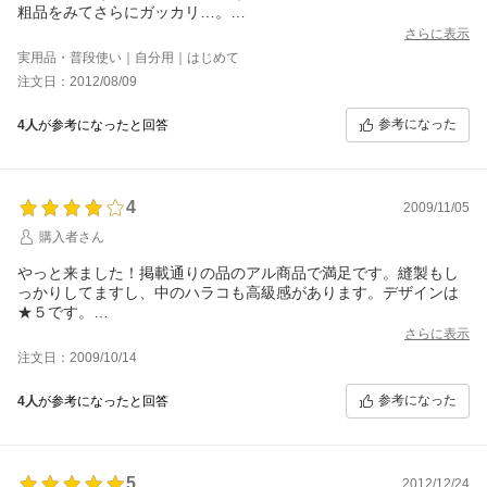
す☆）
粗品をみてさらにガッカリ…。
かなり楽しみにしていたぶん、ちょっと
さらに表示
残念でした。。。（ちょっと期待しすぎちゃったかな＾＾；と）
実用品・普段使い｜自分用｜はじめて
けど、落ち着いたピンク系なので、
注文日：2012/08/09
年齢的にはむしろこっちの方で良かったのかも、と。
ネットの、他のサイトで買った財布は金具類が2年たたないうちに
参考になった
4人
が参考になったと回答
壊れてしまったので、（そこまで安物というわけではなかったの
に…）この財布はホックや
無駄なものがないので、逆に安心かな？と思えました。
カード類は結構多めに入るし、沢山ものを入れられない
4
仕様なので、こまめに整理しないといけないだろうから、
2009/11/05
これはこれで大切にお財布を使えて良さそうだなぁ
購入者さん
と思いました。
私の場合は、実際に実物を見て買ったほうが、納得できて
やっと来ました！掲載通りの品のアル商品で満足です。縫製もし
良さそうだなぁと思ったので、アリスを何年か使ってみて、使い
っかりしてますし、中のハラコも高級感があります。デザインは
勝手が気に入ったら、本店の方にも
★５です。
行ってみたいと思いました。
ただフタの部分にボタンがないので若干不安なのと、小銭入れの
さらに表示
（レビューをみるまで本店で買えると知らなかったので
間口がそんなに大きくなく硬い生地なので出し入れがしづらい点
注文日：2009/10/14
他の方のレビューを色々見れて良かったです）
は感じました。
参考になった
4人
が参考になったと回答
5
2012/12/24