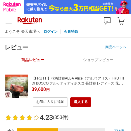
ようこそ 楽天市場へ
ログイン
会員登録
レビュー
商品ページへ
商品レビュー
ショップレビュー
【FRUTTI】花柄財布ALBA Alice（アルバ アリス）FRUTTI
DI BOSCO フルッティディボスコ 長財布 レディース 花柄長
財布 ブランド長財布 レディース長財布 エナメル アートレザ
39,600
円
ー ピンク スリム財布 かわいい長財布 本革 可愛い おしゃれ
花柄 女性用長財布 356-1032-22-8054
お気に入りに追加
購入する
4.23
(853件)
5
397件