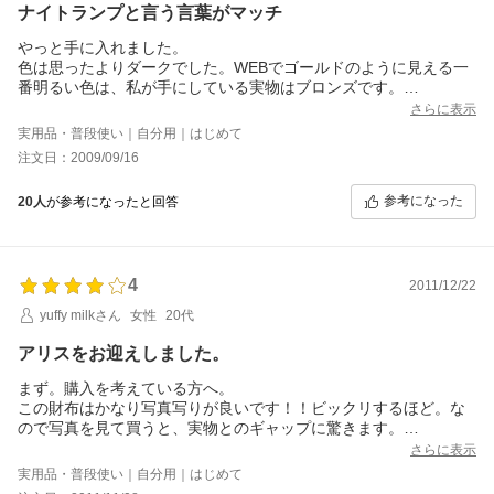
使って欲しいですね。
ナイトランプと言う言葉がマッチ
やっと手に入れました。
色は思ったよりダークでした。WEBでゴールドのように見える一
番明るい色は、私が手にしている実物はブロンズです。
柄の出方も、私のものは小さいパターンでちょっと残念でした。
さらに表示
見本の写真のようなゴールドっぽい、大きなパターンのものが当
実用品・普段使い｜自分用｜はじめて
たっていたらもっと気に入っていたと思います。
注文日：2009/09/16
こればっかりは選べないので仕方ありませんね。
柄が残念なので星4つですが、そうは言っても個性的で素敵なお財
参考になった
20人
が参考になったと回答
布です。
中の赤×黒はもともと私の好みではないのですが、裏地のパープル
はプラスポイントでした。
また、皆さんの仰るように、少しでも何か中に入れたらきちんと
4
閉まりません。横のマチは良く開いて良いのですが、底にマチが
2011/12/22
ないので横からみたらVの字です。底にもう少し幅を持たせたらバ
yuffy milkさん
女性
20代
ランスがよかったのに・・と思います。
私が一番気に入った部分は大きすぎない上品サイズ。そして革が
アリスをお迎えしました。
薄くとても軽いです。
これから購入する方のご参考となれば幸いです。
まず。購入を考えている方へ。
（レビューする皆様、レビューは実物を手にしてから書いて欲し
この財布はかなり写真写りが良いです！！ビックリするほど。な
いです・・。）
ので写真を見て買うと、実物とのギャップに驚きます。
ピンクの色は鮮やかなベビーピンクっぽく見えますが、実際はベ
さらに表示
ージュピンクです。グラデーションでオレンジピンクっぽいとこ
実用品・普段使い｜自分用｜はじめて
ろもあります。