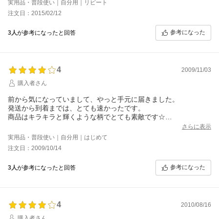
実用品・普段使い｜自分用｜リピート
ある程度、好みの柄が選べるといいのに…とは思いましたが、他
注文日：2015/02/12
にはない上品なデザインですので大満足です。手帳も狙っていま
す★
参考になった
3人
が参考になったと回答
4
2009/11/03
購入者さん
前から気になっていまして、やっと手元に届きました。
発送から到着までは、とても速かったです。
商品はキラキラと輝くような柄でとても素敵です☆
ただ、ボタンがついてたら良かったのと小銭入れにマチがあった
さらに表示
ら完璧でしたヽ('ω'*)ﾉ
実用品・普段使い｜自分用｜はじめて
でも人とあまりかぶらなそうだし、これからのお買い物が楽しく
注文日：2009/10/14
なりそうです。
参考になった
3人
が参考になったと回答
4
2010/08/16
購入者さん