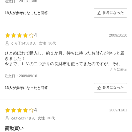
注文日：2011/11/08
私も箱から出した瞬間は写真の色合いを想像していたので
『。。。。。。？？？？？？？？・・・失敗したかも・・・』と
参考になった
18人
が参考になったと回答
いう第一印象でした
が！！しかし！！！！！！！！！！
ためしにデジカメで撮ってみたのです！そしたら、商品ページと
まったく同じ色彩に！！
4
しかも、長く使うにはベージュピンクのが落ち着いているので、
2009/10/16
結果的には良かったです。変なのが来たら返品する気満々でした
くろ子3458さん
女性
30代
が(失礼。笑)見れば見るほど愛着がわきそうです。
ベビーピンク好きの方にはお勧めしません。ピンク全般が好きな
ひとめぼれで購入し、約１か月、待ちに待ったお財布がやっと届
方むけです。
きました！
私はピンク全般、好きなので。
今まで、ＬＶの二つ折りの長財布を使ってきたのですが、それよ
私はサクラが大好きなのですが。頂いた財布には、正面にぼかし
りも一回り小さなサイズでした。
さらに表示
たサクラのような綺麗な花があったので、それも嬉しいポイント
外ポケットがあり、カード入れがたくさんついていて、使いやす
注文日：2009/09/16
でした。
そうです。
観賞用にもう一つ欲しいと色チ買いマニアの私はそう思ってしま
気になったのは、小銭入れにマチがないこと。
参考になった
13人
が参考になったと回答
うほどでした。
広げて小銭を出すことが出来ないので、そこは少し使いにくそう
裁縫も気になるところはありませんし、小銭も私は小銭をギュウ
かな・・・？
ギュウ持ちませんのでまったく気になりません。むしろ某ブラン
外側のかぶせにボタンもないので、あれやこれやたくさん入れて
ドの財布のほうが使いにくかったです。この革の美し
使える感じではなさそう。
さ・・・・・
4
2009/11/01
普段用の財布とは別に、お出かけ用に、必要なカードだけを入れ
多分リピートします。
替えて使うのがよさそうです。
るびるびいさん
女性
30代
本当にありがとうございました。
見た目は、日中の日の光の下で見るより、人口の灯りの下で見る
私も購入前はレビューを読み漁ったので、参考になれば嬉しいで
方が、深みが感じられて、よりよく見えました。
衝動買い
す！！