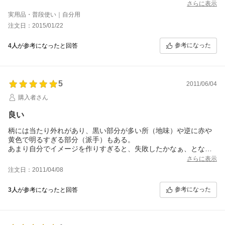
出した時きれいな柄に「おーっ」と思わず声をあげてしまいまし
さらに表示
た。
実用品・普段使い｜自分用
私に届いた物は右側に淡いピンク、左側に黒い部分が多めでもう
注文日：2015/01/22
少し濃淡がきれいに散らばっていると良かったなとは思いました
が、黒いところもしっかり入っていたのでおおむね満足です。
参考になった
4人
が参考になったと回答
裏の方がそのバランスが良く表裏逆だといいかなという所でした
が、それでも十分きれいなお財布で、一つしかない柄が自分だけ
の特別という風に感じられて嬉しいです。
寅の日におろそうと思っているので、まだ使用していません。箱
5
から時々出して眺めています。また使用感など追記したいです。
2011/06/04
ちなみにレビュー特典はグリーンのボールペンで、エルトゥーク
購入者さん
のロゴが入ったものでした。
【追記：使用後1週間】
良い
お財布を実際に使いだしてからの感想です。財布の柄は見慣れて
きたこともあってさほど商品画像と違うという違和感はなくなっ
柄には当たり外れがあり、黒い部分が多い所（地味）や逆に赤や
てきました。鞄からのぞく姿も取り出した時も柄を見て嬉しくな
黄色で明るすぎる部分（派手）もある。
ります。長財布を使うのは初めてなので最初はぎこちなかったで
あまり自分でイメージを作りすぎると、失敗したかなぁ、となり
すが紙幣は取り出しやすいですね。小銭入れについては意外と大
兼ねないのが、ネットショッピングの特徴だろう。
さらに表示
丈夫でした。小銭パンパンだと少し大変かもしれませんが、そう
決して安くはないので、店舗に行けるなら、それが無難である。
注文日：2011/04/08
でなければ問題ないかと思いました。私はカードはいつも使うも
物自体は非常に珍しいし、ネット限定なら悪くはない買い物だと
の4枚ほどしか入れていないので、それも関係あるのかもしれませ
思う。
参考になった
3人
が参考になったと回答
ん。表面の手触りも良く本当に購入して良かったなと改めて思っ
とても煌びやかなので人目に付けば話のネタになりやすい。
ています。
ただし、縫い目に若干の糊が付いていたのと、一部分、縫い目が
粗かったのは、残念でもある。
中を確認出来ない一発勝負のプレゼント用では失敗しかねない。