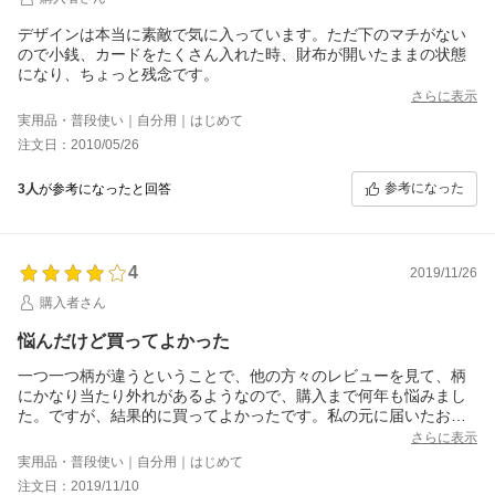
デザインは本当に素敵で気に入っています。ただ下のマチがない
ので小銭、カードをたくさん入れた時、財布が開いたままの状態
になり、ちょっと残念です。
さらに表示
実用品・普段使い｜自分用｜はじめて
注文日：2010/05/26
参考になった
3人
が参考になったと回答
4
2019/11/26
購入者さん
悩んだけど買ってよかった
一つ一つ柄が違うということで、他の方々のレビューを見て、柄
にかなり当たり外れがあるようなので、購入まで何年も悩みまし
た。ですが、結果的に買ってよかったです。私の元に届いたお財
布はほぼメーカーの写真通りの綺麗なお財布でした。たぶん当た
さらに表示
りです。
実用品・普段使い｜自分用｜はじめて
ただ、やはり３万もするのに小銭が取り出しにくく、使い勝手が
注文日：2019/11/10
よくはないので★四つにしてます。あと、エナメルなので傷がつ