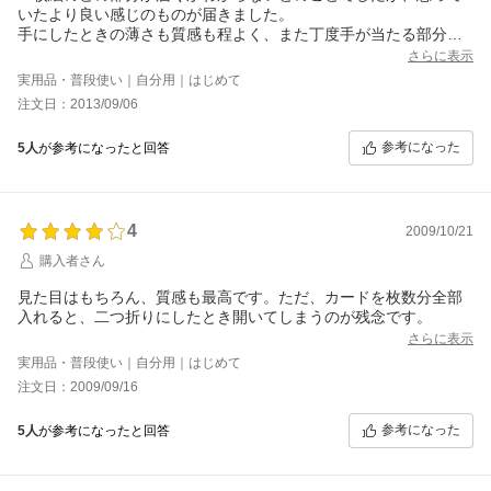
いたより良い感じのものが届きました。
手にしたときの薄さも質感も程よく、また丁度手が当たる部分が
濃い色の花柄だったので汚れもあまり気にしなくていいかなと思
さらに表示
いました。
実用品・普段使い｜自分用｜はじめて
ただサクランボのチャームが短いチェーンだったので挟み込むと
注文日：2013/09/06
厚くなってしまうのが気になり、私は小銭入れの中に収納してい
ます。
参考になった
5人
が参考になったと回答
星５つにしたい所ですが、写真の物と写りが良すぎて人によって
は残念な気持ちになるのではと思ったから。
数点見本を出すか、一枚絵そのものを見せていただけるかしたら
良いかもと思いました。
4
2009/10/21
購入者さん
見た目はもちろん、質感も最高です。ただ、カードを枚数分全部
入れると、二つ折りにしたとき開いてしまうのが残念です。
さらに表示
実用品・普段使い｜自分用｜はじめて
注文日：2009/09/16
参考になった
5人
が参考になったと回答