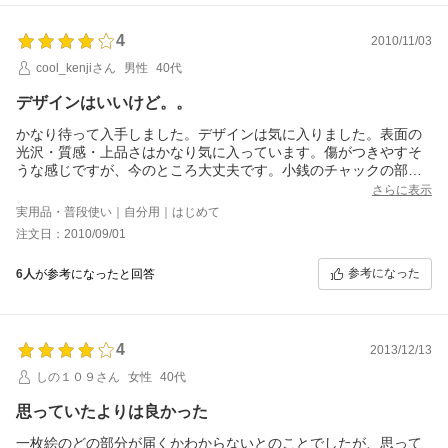
うな美しい柄が届くことはまずないと思います。サイズ感につき
まして、私は普段カードは殆どをカード入れにいれております
4
2010/11/03
し、小銭もお札もあまり入れません。勿論レシート類はその日の
うちにお財布から出します。それでも、少しふたが浮きましたの
cool_kenjiさん
男性
40代
で、やっぱり皆さんがおっしゃるように、スナップボタンをひと
つ、つけて頂ければと思います。 鮮やかではありませんが、私は
デザインはいいけど。。
こちらのブランド(他店さんの同ブランド商品も色々見ました)では
かなり待って入手しました。デザインは気に入りました。表面の
この柄が一番好きです。ピンク系がお好きな大人の女性に。
光沢・質感・上品さはかなり気に入っています。傷がつきやすそ
うな感じですが、今のところ大丈夫です。小銭のチャックの部分
が凝った感じでこれもポイント高いですね。あと男が使っても違
さらに表示
和感は無い感じで使えています。。ですが、、一点残念なことは
実用品・普段使い｜自分用｜はじめて
小銭を入れるとすぐに膨らんで、今まで使ったことある財布より
注文日：2010/09/01
かさばる感じがします。
参考になった
6人
が参考になったと回答
4
2013/12/13
しの１０９さん
女性
40代
思っていたよりは良かった
一枚絵のどの部分が届くかわからないとのことでしたが、思って