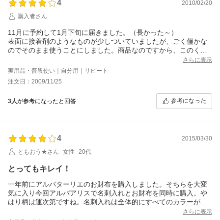
4
2010/02/20
しかし、見た目のインパクトは非常に大きい。
水玉のような優しい形の模様なら良いが、鋭い模様が多いと攻撃
購入者さん
的に見えすぎるかもしれない。
中身を見せる事はほとんどないので、機能性より見た目の優雅さ
11月に予約して1月下旬に届きました。（長かった～）
を求めるならば、良い買い物になる。
表面に接着剤のようなものが少しついていましたが、ごく僅かな
昼間に近所のスーパーで使用するのは辛いかもしれないが、夜に
のでそのまま使うことにしました。商品なのですから、このくら
都会を行くのであれば格好がつくだろう
いは・・ということなく完全なものを発送して欲しいと思いま
さらに表示
す。他の購入者の方も書かれていますが、コイン入れの口が固く
実用品・普段使い｜自分用｜リピート
て開きが少ないため、ちょっと硬貨が取り出しにくく感じます。
注文日：2009/11/25
両サイドがあと５ミリ位ずつ開くと使い易いと思います。後はサ
クランボのチャームがかわいいけれど、あとチェーン二つ分位長
参考になった
3人
が参考になったと回答
くしてファスナーを閉めた時にマチ部分に完全出るといいなと思
います。
きちんと作られているので大切に使います。
4
2015/03/30
ともおう★さん
女性
20代
とってもキレイ！
一年前にアルバターリエのお財布を購入しました。そちらを大変
気に入り今回アルバアリスで名刺入れとお財布を同時に購入。や
はり柄は運次第ですね。名刺入れは全体的にすべてのカラーがキ
レイに入っていて写真のような感じですが、お財布は右半分はし
さらに表示
っかり、左半分は少しぼんやりしているかな？という印象です。