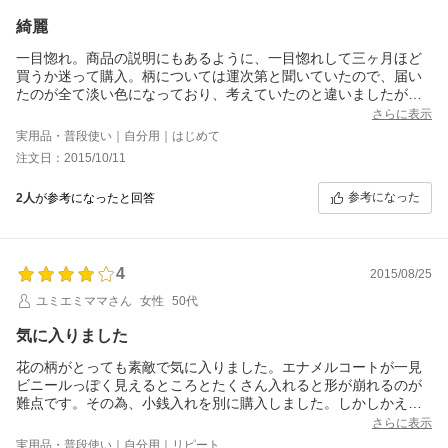
綺麗
一目惚れ。商品の説明にもあるように、一目惚れして三ヶ月ほど
買うか迷って購入。柄については運次第と聞いていたので、届い
たのが全て淡い色になっており、考えていたのと違いましたが、
仕方ないと思います。ただ、やっぱり実物はとても綺麗。柄が少
さらに表示
しくらい違くても、それ以上に綺麗です。
実用品・普段使い｜自分用｜はじめて
小銭入れは他の方も書かれている通り開けづらく、出しづらい。
注文日：2015/10/11
小銭を沢山入れる、鍵を財布に入れる人には向かないかも。カー
ド入れも沢山ありますが、留め具がないため沢山入れると膨らん
参考になった
2人
が参考になったと回答
で格好悪い。いれて5枚までというところでしょうか。
小銭を余り入れない、カードもあまり入れないという人にはとて
もオススメだと思います。
4
2015/08/25
ユミエミママさん
女性
50代
気に入りました
花の柄がとっても素敵で気に入りました。エナメルコートが一見
ビニールっぽく見えるところとたくさん入れると形が崩れるのが
難点です。その為、小銭入れを別に購入しました。しかしかえっ
て丁寧に扱うようになりましたし、全体としては満足していま
さらに表示
す。購入して良かったと思っています。
実用品・普段使い｜自分用｜リピート