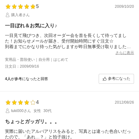
5
2009/10/20
購入者さん
一目ぼれ＆お気に入り♪
一目見て飛びつき、次回オーダー会を首を長くして待ってまし
た！お知らせメールが届き、受付開始時間にすぐ注文☆
到着までにかなり待った気がしますが昨日無事受け取りました！
商品はリボンでキレイにラッピングされていて開ける前から期待
さらに表示
は高まり、実際に商品を手にして、作りのよさと質の高さに感動
実用品・普段使い｜自分用｜はじめて
です！！これで２８，３５０円（税込）は超お買い得だと思いま
注文日：2009/09/16
す♪縫い方が丁寧だし、カード入れが１１枚もあり、札入れ２つの
間にファスナー付きの小銭入れがあるので、中を開くと一度に収
参考になった
4人
が参考になったと回答
めることが出来て大変便利。（今使用しているＧＵＣＣＩの財布
は小銭入れと札入れが完全に別れているのでフタを開けてお札を
しまって、小銭をしまうには一度フタを閉めて後ろのファスナー
を開ける必要があったので、お札と小銭のお釣りを一緒にもらう
4
ときにちょっと面倒でした）さくらんぼのチャームも小さいのに
2012/08/26
結構な重さがあってきちんと細部まで作られている感じが嬉しい
tuki000さん
女性
30代
です＾＾
エナメル部分に傷がついてしまうようで使うのがもったいないで
ちょっとガッガリ。。。
すが、自慢げにバッグから取り出すのが楽しみでもあります
（笑）これなら、もう一個追加で購入の検討もしたいです（柄の
実際に届いたアルバアリスをみると、写真とは違った色合いだっ
出方が一つ一つ違うのも自分だけのアイテム感があってステキで
たので、「あれ…？」と拍子抜け。