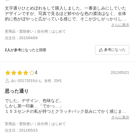
文字通りひとめぼれをして購入しました。一番楽しみにしていた
デザインですが、写真で見るほど鮮やかな色の濃淡はなく、全体
的に色がぼやっと広がっている感じで、そこが少しがっかりしま
した。当たりはずれがあると聞いていたので、仕方ないかなとい
さらに表示
う感じです。小銭入れやカード入れは今のところ不便なく使えて
実用品・普段使い｜自分用｜はじめて
います。とても女性らしく可愛いお財布なので毎朝見るたびにテ
注文日：2015/04/04
ンションが上がっています。
参考になった
2人
が参考になったと回答
4
2012/05/21
みい20172019さん
女性
20代
思った通り
でした。デザイン、色味など。
しかし第一印象…「でかっ…」
１５３センチの私が持つとクラッチバック並みにでかく感じま
す。
さらに表示
カードは思ったよりも入るし小銭入れも気になりません。
実用品・普段使い｜自分用｜はじめて
ただ、レザーが豪華すぎてうまく手入れできるか心配。勿体なく
注文日：2012/05/15
て使えない！笑