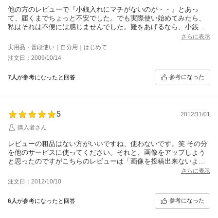
ぜひ写真を載せたかったのですが、レビュー画面になぜか写真登
他の方のレビューで『小銭入れにマチがないのが・・』とあっ
録の項目がありません(>_<)
て、届くまでちょっと不安でした。でも実際使い始めてみたら、
私はそれは不便には感じませんでした。難をあげるなら、小銭入
れのファスナーが最後の２ｍｍくらい、閉まりきらないこと(見た
さらに表示
目が何となく残念）、そのためサクランボ型のチャームが財布の
実用品・普段使い｜自分用｜はじめて
厚みを増してしまう（なので、そちら側にはカードを入れずに厚
注文日：2009/10/14
みを調整）、一番手前のカードポケットがキツイこと・・かな？
でも以前使っていた長財布よりコンパクトだし、柄も良かったで
参考になった
7人
が参考になったと回答
す。ちょっとバッグから取り出しただけなのに目ざとい人に『素
敵な財布ですね』って褒められてうれしかった！
5
2012/11/01
購入者さん
レビューの粗品はない方がいいですね、使わないです。笑 その分
を他のサービスに使ってください。それと、画像をアップしよう
と思ったのですがこちらのレビューは「画像を投稿出来ないよう
になっている」んですね、残念です。 ●私のもとへ届いたもの
さらに表示
は、表側はピンクの中にブルーもパープルも入っておりましたの
注文日：2012/10/10
で、商品画像よりかなり彩度が抑えられている現実のお財布が届
いてもあまりがっかりはありませんでした。でも画像で使われて
参考になった
6人
が参考になったと回答
いるお財布は、多分撮影用に特別柄を選んで計算して作られたも
のです。表も裏も両方、あんなに繊細かつ色とりどりの絵画のよ