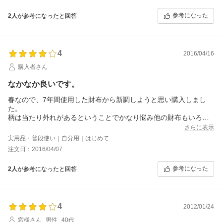
かないようにと扱いに気を遣います。カードをいっぱい入れると
参考になった
2人
が参考になったと回答
膨らみが気になるというレビューも見たのですが、私は５~６枚し
か入れないので気にはなりません。お財布を日頃から整理する習
慣がないとパンパンになるかもしれませんが。
購入しようと思っている方は、ほかの方の良い意見から悪い意見
4
まで一通り確認してから踏み切ったほうがいいと思います。その
2016/04/16
ほうが手元に届いたときに後悔することはないと思います。あ
購入者さん
と、こちらのレビューではなぜか画像投稿ができないので、事前
に楽天以外での購入者の画像も検索するなりして決めた方がいい
なかなか良いです。
と思います。
春なので、7年間使用した財布から新調しようと思い購入しまし
た。
柄は当たり外れがあるということでかなり悩み他の財布もいろい
ろ見ましたが、結局同じようなものを探してしまうので思い切っ
さらに表示
て注文しました。
実用品・普段使い｜自分用｜はじめて
届いた結果、表部分は「FRUTTY DI BOSCO」というロゴを囲う
注文日：2016/04/07
ように青いお花が下部分に入り、他部分もお花と分かる柄が入っ
ています。
参考になった
2人
が参考になったと回答
裏面はお花が少なく地味な印象でしたが、表裏の強弱が付いてま
あ良しというところです。
あと文字だけですが、裏面にも真ん中あたりにロゴが入っていま
す。
4
色はやはりイメージよりは落ち着いています。華やかさを出すた
2012/01/24
めにイメージは画像編集していると思いますので許容範囲です
窓様さん
男性
40代