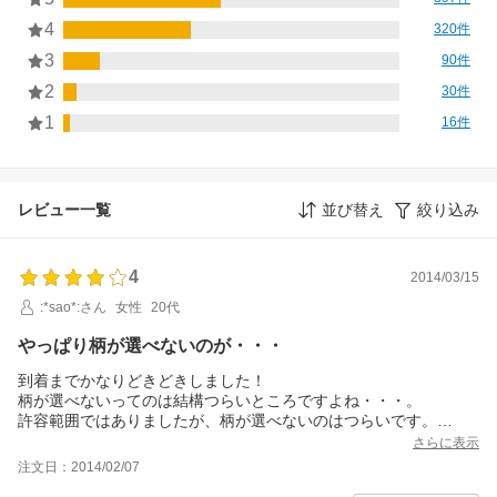
4
320件
3
90件
2
30件
1
16件
レビュー一覧
並び替え
絞り込み
4
2014/03/15
:*sao*:さん
女性
20代
やっぱり柄が選べないのが・・・
到着までかなりどきどきしました！
柄が選べないってのは結構つらいところですよね・・・。
許容範囲ではありましたが、柄が選べないのはつらいです。
商品説明にもあるのですが、かぶせ部分をしめるボタンはどがな
さらに表示
いのは少し気になります。
注文日：2014/02/07
増税前に買っておこうと思いきってみましたが、結果よかったで