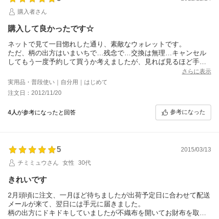
購入者さん
購入して良かったです☆
ネットで見て一目惚れした通り、素敵なウォレットです。
ただ、柄の出方はいまいちで…残念で…交換は無理…キャンセル
してもう一度予約して買うか考えましたが、見れば見るほど手放
したくなくて、これも私を選んできてくれた柄！と思い、入れ替
さらに表示
えをして早速使っています。
実用品・普段使い｜自分用｜はじめて
馴染んでくればもっと好きになると思います(^^)
注文日：2012/11/20
参考になった
4人
が参考になったと回答
5
2015/03/13
チミミュウさん
女性
30代
きれいです
2月頭頃に注文、一月ほど待ちましたが出荷予定日に合わせて配送
メールが来て、翌日には手元に届きました。
柄の出方にドキドキしていましたが不織布を開いてお財布を取り