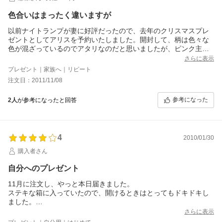
が、実物はあまりパキッとした色味ではなく全体にくすんでピン
クベージュっぽい感じです。
色合いはまったく違いますが
内側のパープルが少しイヤラシイかなと思いましたが、表のカラ
ーが落ち着いていたのでパープルの色味がマッチして上品です。
以前ナイトランプが妻に好評だったので、去年のクリスマスプレ
素材感はそんなにビニールな感じではないです。
ゼントとしてアリスを予約いたしました。開封して、柄は色々な
エナメルだったらこんなもんかなという感じです。
色が混ざっているのでアタリなのだと思いましたが、ピンク主体
縫製も丁寧です。
の色合いが全体的に暗くくすんだ感じで、HPの見本画像を黄色い
さらに表示
残念なところは、やはりかぶせ部分にスナップボタンが付いてい
レンズのメガネを通して見た様な、そんな感じの色です。
プレゼント｜家族へ｜リピート
ないので沢山入れると浮いてしまいそうです。
妻がナイトランプをとても気に入ってくれていて、傷みが早くな
注文日：2011/11/08
あと小銭入れにマチがないので、あまり入れると小銭を探しにく
らないように、柄違いで使えるということで喜んではもらえまし
くなりそうです。
た。
参考になった
発注時のお店の対応ですが、発注確認のメールと発送時の確認メ
2人
が参考になったと回答
まるで規則で決められているのかと思うくらい、猫も杓子も、誰
ールが届き、内容も詳細で対応も丁寧だと思います。
もが持っている有名ブランドの物より、個性的でプレミアム感も
ただやはり、送料無料ではないところはイタイです…。
あってよいと思います。
高い買い物なので送料無料だと有難かったです。
全体的に満足の品が届きました。
4
2010/01/30
大切に使いたいと思います。
購入者さん
ありがとうございました。
自分へのプレゼント
11月に注文し、やっと本日届きました。
ステキな箱に入っていたので、開けるときはとってもドキドキし
ました。
見た目は本当にオシャレです。
さらに表示
ただ、カードもお金も入れない方がカタチが良いです。（それじ