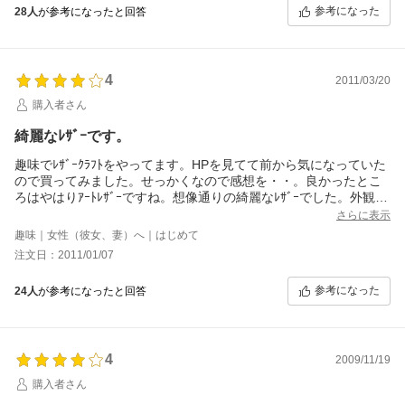
す。
参考になった
28人
が参考になったと回答
まだ使っていませんが、眺めているだけでも可愛いです。
あと、レビューで誰も柄を載せていないので不安だったのです
が、レビューに画像が載せれない仕様になっています。（せっか
く写真撮ったのに！）
4
2011/03/20
柄が人それぞれ違うので、画像を載せられると困ることでもある
のでしょうか・・・。
購入者さん
綺麗なﾚｻﾞｰです。
趣味でﾚｻﾞｰｸﾗﾌﾄをやってます。HPを見てて前から気になっていた
ので買ってみました。せっかくなので感想を・・。良かったとこ
ろはやはりｱｰﾄﾚｻﾞｰですね。想像通りの綺麗なﾚｻﾞｰでした。外観も
こだわっているためスマートでかっこいい財布になっています。
さらに表示
上手く使えば注目の的ではないでしょうか？
趣味｜女性（彼女、妻）へ｜はじめて
ただし、見た目にこだわるために、いろんな物を犠牲にしていま
注文日：2011/01/07
す。まず小銭入れ、硬い厚紙を二つ折りにして両端をホッチキス
で留め、簡易財布を作ってみてください。おそらく簡易財布の口
参考になった
24人
が参考になったと回答
は開きにくく、指が入らないのではないかと・・。小銭入れの使
い勝手はその簡易財布と同じ感じです。
ｶｰﾄﾞ入れもたくさんありますが、ｶｰﾄﾞを入れた分だけﾌｫﾙﾑが崩れ
るていくため、ﾌｫﾙﾑを選ぶか機能性を選ぶか2択になります。見た
4
目がかっこよさが売りの財布なので、使い勝手を気にする人には
2009/11/19
お勧めできません。財布に不要なものを物を貯めこんでだるま状
購入者さん
にしてしまう人ではなくて、必要最小限のものしか持たない人に