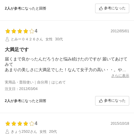
レビューの粗品がちょっとチープすぎて、これだったら本店で買
参考になった
2人
が参考になったと回答
ってコインケースもらえばよかったと後悔。
ま、期待してしまった私の責任ですが…＾＾；
4
2012/05/01
とみー０４２６さん
女性
30代
大満足です
届くまで良かったんだろうかと悩み続けたのですが 届いてあけて
みて
あまりの美しさに大満足でした！なんて女子力の高い・・。やた
ら人前で
さらに表示
お財布を出したくなります。小銭いれ、収納力の無さは判っての
実用品・普段使い｜自分用｜はじめて
購入ですから
注文日：2012/03/04
美しく使うべく努力します。星４つのわけは 被さる部分と収納部
分のあわせて縫い合わせたところが すこし弱い感じがして 何かの
参考になった
2人
が参考になったと回答
拍子に切れてしまいやしないか不安に思えたからです。切れない
ように優しく使います。
4
2015/10/18
きょう2502さん
女性
20代