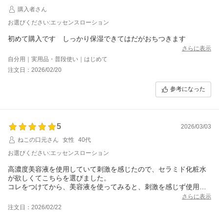
購入者さん
お選びください:エッセンスローション
初めて購入です しっかり保湿できてはだがおちつきます
さらに表示
自分用｜実用品・普段使い｜はじめて
注文日：2026/02/20
参考になった
5
2026/03/03
ねこの口元さん
女性
40代
お選びください:エッセンスローション
高濃度美容液を使用していて刺激を感じたので、セラミド化粧水
が欲しくてこちらを選びました。
コレをつけてから、美容液を使ってみると、刺激を感じず使用で
きました。
さらに表示
取り入れて良かったです。
注文日：2026/02/22