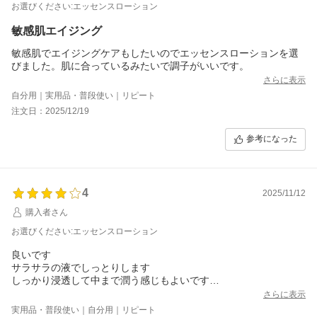
お選びください:エッセンスローション
敏感肌エイジング
敏感肌でエイジングケアもしたいのでエッセンスローションを選
びました。肌に合っているみたいで調子がいいです。
さらに表示
自分用｜実用品・普段使い｜リピート
注文日：2025/12/19
参考になった
4
2025/11/12
購入者さん
お選びください:エッセンスローション
良いです
サラサラの液でしっとりします
しっかり浸透して中まで潤う感じもよいです
しっとり系のとろみがある化粧水が嫌いなので、すごくいいです
さらに表示
やっぱり肌にはセラミドがいいなと思う商品です
実用品・普段使い｜自分用｜リピート