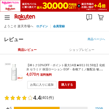
ようこそ 楽天市場へ
ログイン
会員登録
レビュー
商品ページへ
商品レビュー
ショップレビュー
【神トク10%OFF・ポイント最大14倍★8/11 01:59迄】化粧
水 セラミド 保湿ローション EGF・各種アミノ酸配合 敏感肌
乾燥肌へお勧め 高保湿化粧水 トゥベール トゥヴェール エッ
4,070
円
送料無料
センスローション
お気に入りに追加
購入する
4.4
(401件)
5
250件