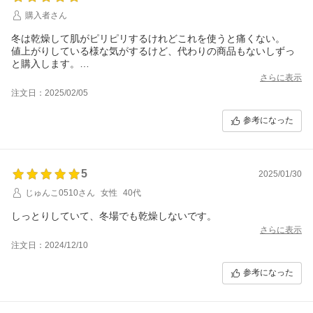
購入者さん
冬は乾燥して肌がピリピリするけれどこれを使うと痛くない。
値上がりしている様な気がするけど、代わりの商品もないしずっ
と購入します。
定期購入だと便利だし少しお安くなって有難い。
さらに表示
いつもありがとうございます。
注文日：2025/02/05
参考になった
5
2025/01/30
じゅんこ0510さん
女性
40代
しっとりしていて、冬場でも乾燥しないです。
さらに表示
注文日：2024/12/10
参考になった