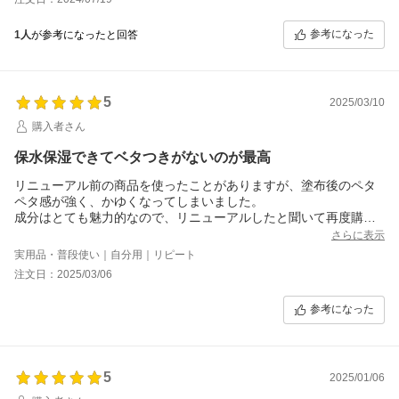
参考になった
1人
が参考になったと回答
5
2025/03/10
購入者さん
保水保湿できてベタつきがないのが最高
リニューアル前の商品を使ったことがありますが、塗布後のペタ
ペタ感が強く、かゆくなってしまいました。
成分はとても魅力的なので、リニューアルしたと聞いて再度購
入。
さらに表示
今回の物はとても使用感が良かったです！
実用品・普段使い｜自分用｜リピート
ペタペタ感がほとんどなくなり、シャバシャバすぎず油膜感もな
注文日：2025/03/06
い好みのテクスチャーでした。
一番良かったのが、「保水」「保湿」両方しっかりできること！
参考になった
肌が内側からふっくらした実感があります。
数えきれない化粧水を使ってきましたが、「保湿」はされても
「保水」ができる化粧水は少ない印象です。
このお値段でこの成分で、化粧水の基礎の役割をしっかりこなせ
5
る良品！
2025/01/06
匂いがちょっと独特ですが、不快ではないし慣れました。