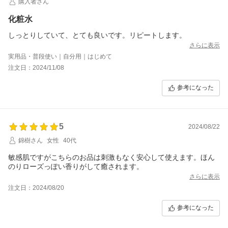
購入者さん
容器もリニューアルして、すべりにくくフィット感があるものに
なり快適です。
化粧水
トゥベールさんはリニューアルも多いので、今後は使用感が変わ
らないことを願っています。
しっとりしていて、とても良いです。リピートします。
久々にこれだという化粧水に出会えたので早速リピートしまし
さらに表示
た！！
実用品・普段使い｜自分用｜はじめて
注文日：2024/11/08
参考になった
5
2024/08/22
錦樹さん
女性
40代
敏感肌ですがこちらのお品は刺激もなく安心して使えます。ほん
のりローズっぽい香りがして癒されます。
さらに表示
注文日：2024/08/20
参考になった