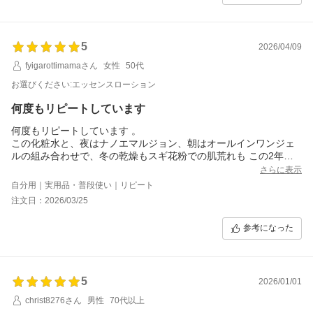
5
2026/04/09
fyigarottimamaさん
女性
50代
お選びください:エッセンスローション
何度もリピートしています
何度もリピートしています 。
この化粧水と、夜はナノエマルジョン、朝はオールインワンジェ
ルの組み合わせで、冬の乾燥もスギ花粉での肌荒れも この2年間
ならずに済んでいます。
さらに表示
自分用｜実用品・普段使い｜リピート
注文日：2026/03/25
参考になった
5
2026/01/01
christ8276さん
男性
70代以上