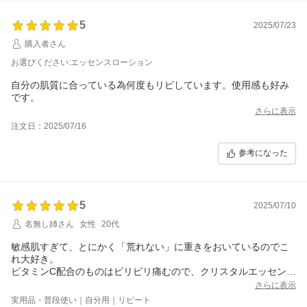
5
2025/07/23
購入者さん
お選びください:エッセンスローション
自分の肌質に合っている為何度もリピしています。使用感も好み
です。
さらに表示
注文日：2025/07/16
参考になった
5
2025/07/10
名無し姉さん
女性
20代
敏感肌すぎて、とにかく「荒れない」に重きをおいているのでこ
れ大好き。
ビタミンC配合のものはピリピリ痛むので、クリスタルエッセンス
やブライトニングセラムで調整。
さらに表示
トラベル用のミニボトルが欲しい、、、
実用品・普段使い｜自分用｜リピート