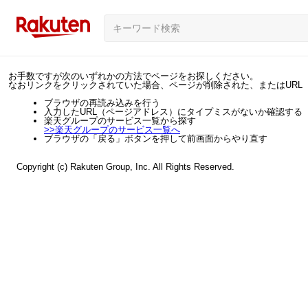
お手数ですが次のいずれかの方法でページをお探しください。
なおリンクをクリックされていた場合、ページが削除された、またはURL
ブラウザの再読み込みを行う
入力したURL（ページアドレス）にタイプミスがないか確認する
楽天グループのサービス一覧から探す
>>
楽天グループのサービス一覧へ
ブラウザの「戻る」ボタンを押して前画面からやり直す
Copyright (c) Rakuten Group, Inc. All Rights Reserved.