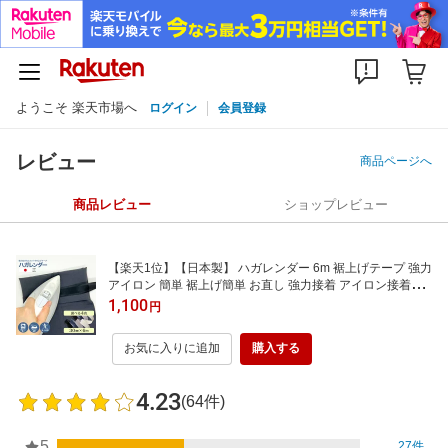
ようこそ 楽天市場へ
ログイン
会員登録
レビュー
商品ページへ
商品レビュー
ショップレビュー
【楽天1位】【日本製】 ハガレンダー 6m 裾上げテープ 強力
アイロン 簡単 裾上げ簡単 お直し 強力接着 アイロン接着テ
ープ すそ上げテープ 剥がれない ロング 糸 針 寸法直し ズボ
1,100
円
ン 作業服 制服 スラックス チノパン ジーンズ スカート 子供
服 カーテン 補修 裾直し
お気に入りに追加
購入する
4.23
(64件)
5
27件