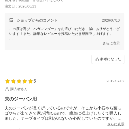
ばらくすると剥がれだしてしまったので…。
注文日：2026/06/23
以前この「ハガレンダー」を購入したことがありましたがもう少
し短いタイプのもので…それをを探してたのですが見つからなか
ったので、少々長いけれどこちらの商品を購入となりました。
ショップからのコメント
2026/07/10
結果は非常に満足。補修部分にぴったりくっついて何度洗濯して
この度は再び「ハガレンダー」をお選びいただき、誠にありがとうござ
も剥がれる気配もありません。
います！また、詳細なレビューを投稿いただき感謝申し上げます。
商品の信頼性はとても高いです。
弊社の「ハガレンダー」は、どの裾上げテープにも勝る自慢の商品で、
さらに表示
強力で剥がれにくい接着力を誇ります。その高い信頼性を感じていただ
けたこと、大変嬉しく思います。また、作業服の破れ補修にも無事に役
立ったとのこと、何よりです。
参考になった
以前ご購入いただいた短いタイプのハガレンダーについても覚えていた
だき、ありがとうございます。このロングタイプは裾上げだけでなく、
幅広い用途で活躍しますので、ぜひ様々なシーンでお使いください。こ
5
れからもご期待に沿えるよう品質を保ち続けてまいります。どうぞ今後
2019/07/02
ともよろしくお願いいたします！
購入者さん
夫のジーパン用
夫のジーパンが長く折っているのですが、そこから小石やら葉っ
ぱやらが出てきて家が汚れるので、簡単に裾上げしたくて購入し
ました。テープタイプは剥がれないか心配していたのですが、ジ
ーパンのような厚い記事でも、アイロンでギュっとするとしっか
さらに表示
り止まり、洗濯しても大丈夫でした。夫のジーパンを全部裾上げ