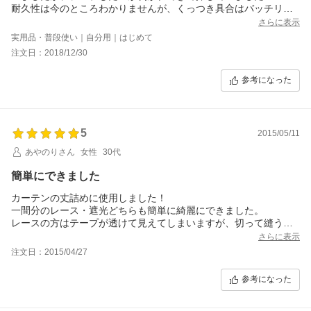
耐久性は今のところわかりませんが、くっつき具合はバッチリで
す！
さらに表示
実用品・普段使い｜自分用｜はじめて
注文日：2018/12/30
参考になった
5
2015/05/11
あやのりさん
女性
30代
簡単にできました
カーテンの丈詰めに使用しました！
一間分のレース・遮光どちらも簡単に綺麗にできました。
レースの方はテープが透けて見えてしまいますが、切って縫うよ
り断然楽だし、目立たない場所のカーテンなので許容範囲。
さらに表示
注文日：2015/04/27
参考になった