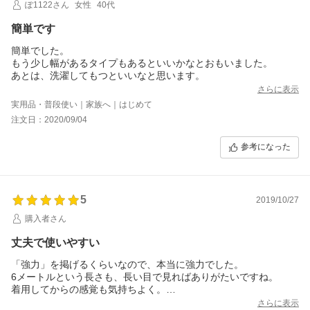
ぽ1122さん
女性
40代
簡単です
簡単でした。
もう少し幅があるタイプもあるといいかなとおもいました。
あとは、洗濯してもつといいなと思います。
さらに表示
実用品・普段使い｜家族へ｜はじめて
注文日：2020/09/04
参考になった
5
2019/10/27
購入者さん
丈夫で使いやすい
「強力」を掲げるくらいなので、本当に強力でした。
6メートルという長さも、長い目で見ればありがたいですね。
着用してからの感覚も気持ちよく。
毎日使用するユニホームのズボンの裾が実に安定していて頼もし
さらに表示