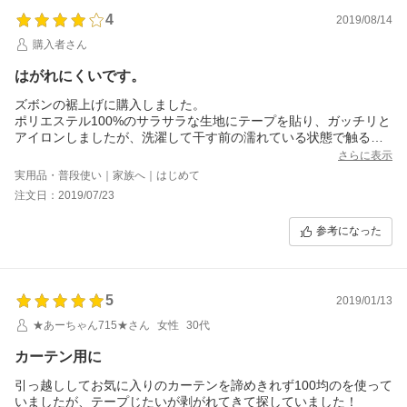
4
2019/08/14
購入者さん
はがれにくいです。
ズボンの裾上げに購入しました。
ポリエステル100%のサラサラな生地にテープを貼り、ガッチリと
アイロンしましたが、洗濯して干す前の濡れている状態で触ると
簡単に剥がれます。
さらに表示
触らなければ剥がれてきません。
実用品・普段使い｜家族へ｜はじめて
ポリエステル80%、綿20%の生地で使うと、洗濯してもガッチリ
注文日：2019/07/23
固定されていて、引っ張っても剥がれませんでした。
夏のズボンの裾上げに使いましたが、白色は目立たず、良かった
参考になった
です。
値段も安くテープ自体もたっぷりあるため、重宝します。
5
2019/01/13
★あーちゃん715★さん
女性
30代
カーテン用に
引っ越ししてお気に入りのカーテンを諦めきれず100均のを使って
いましたが、テープじたいが剥がれてきて探していました！