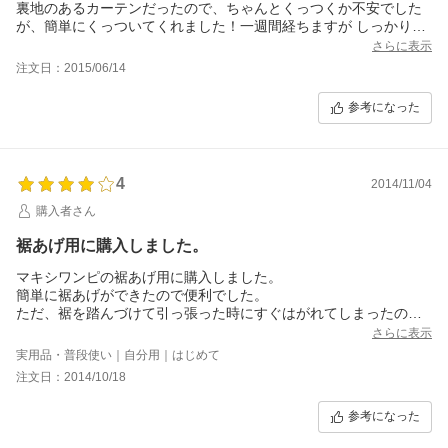
裏地のあるカーテンだったので、ちゃんとくっつくか不安でした
が、簡単にくっついてくれました！一週間経ちますが しっかりく
っついています。
さらに表示
お値段がもう少し安価だったら～ との思いで☆-1ですが、物は良
注文日：2015/06/14
いと思います。
参考になった
4
2014/11/04
購入者さん
裾あげ用に購入しました。
マキシワンピの裾あげ用に購入しました。
簡単に裾あげができたので便利でした。
ただ、裾を踏んづけて引っ張った時にすぐはがれてしまったので
粘着力はそれほどでもないかもしれません。
さらに表示
またすぐにくっつければ良いだけですし、通常の生活では困りま
実用品・普段使い｜自分用｜はじめて
せん。
注文日：2014/10/18
参考になった