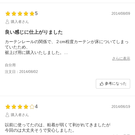
5
2014/08/09
購入者さん
良い感じに仕上がりました
カーテンレールの関係で、２cm程度カーテンが床についてしまっ
ていたため、
裾上げ用に購入いたしました。
長さも十分あり、窓一面分のカーテンの裾上げが出来ました。
さらに表示
とても満足です。
自分用
注文日：2014/08/02
参考になった
4
2014/06/19
購入者さん
以前に使ってたのは、粘着が弱くて剥がれてきましたが
今回のは大丈夫そうで安心しました。