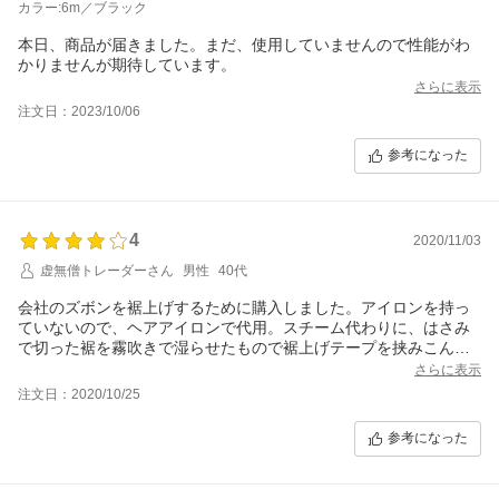
カラー:6m／ブラック
本日、商品が届きました。まだ、使用していませんので性能がわ
かりませんが期待しています。
さらに表示
注文日：2023/10/06
参考になった
4
2020/11/03
虚無僧トレーダーさん
男性
40代
会社のズボンを裾上げするために購入しました。アイロンを持っ
ていないので、ヘアアイロンで代用。スチーム代わりに、はさみ
で切った裾を霧吹きで湿らせたもので裾上げテープを挟みこんで
接着。まだ着用していませんが、ヘアアイロンで裾上げしたの
さらに表示
で、強度は無視してとりあえず★×４。裾上げ作業は慣れるまでは
注文日：2020/10/25
少し時間かかるかもしれませんが、難しくはありません。
参考になった