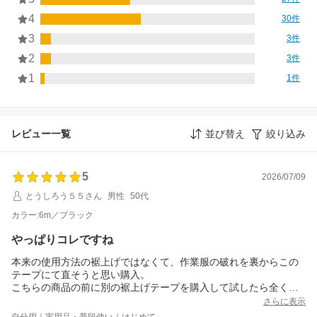
4
30件
3
3件
2
3件
1
1件
レビュー一覧
並び替え
絞り込み
5
2026/07/09
とうしろう５５さん
男性
50代
カラー:6m／ブラック
やっぱりコレですね
本来の使用方法の裾上げではなくて、作業服の破れを裏からこの
テープにて直そうと思い購入。
こちらの商品の前に別の裾上げテープを購入して試したら全くく
っつかず…次に裾上げ両面テープで試したら、ある程度は良かっ
さらに表示
たんですけど、はみ出した両面テープが皮膚に貼り付いたり、し
自分用｜実用品・普段使い｜はじめて