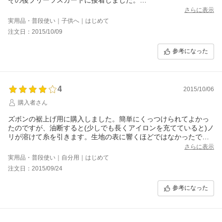
強力に接着しますがひだが微妙に厚ぼったくなってしまいます。
さらに表示
でもほつれて直す事よりこちらの商品を取ります。
実用品・普段使い｜子供へ｜はじめて
リピありです。
注文日：2015/10/09
参考になった
4
2015/10/06
購入者さん
ズボンの裾上げ用に購入しました。簡単にくっつけられてよかっ
たのですが、油断すると(少しでも長くアイロンを充てていると)ノ
リが溶けて糸を引きます。生地の表に響くほどではなかったです
が。たっぷり使えるところはいいです。また使うことがあればこ
さらに表示
ちらを購入すると思います。
実用品・普段使い｜自分用｜はじめて
注文日：2015/09/24
参考になった