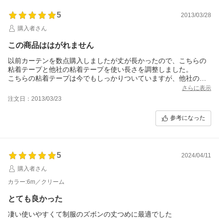
5
2013/03/28
購入者さん
この商品ははがれません
以前カーテンを数点購入しましたが丈が長かったので、こちらの
粘着テープと他社の粘着テープを使い長さを調整しました。
こちらの粘着テープは今でもしっかりついていますが、他社の粘
着テープははがれています。
さらに表示
知人が引越しでカーテンを購入しましたが少し長いとのこと。迷
注文日：2013/03/23
わずこちらの粘着テープを購入しお渡ししました。
参考になった
5
2024/04/11
購入者さん
カラー:6m／クリーム
とても良かった
凄い使いやすくて制服のズボンの丈つめに最適でした