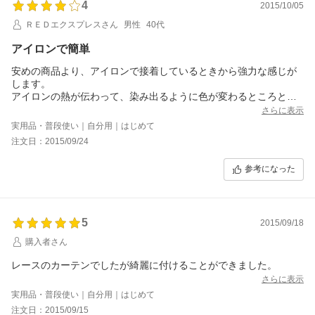
4
2015/10/05
ＲＥＤエクスプレスさん
男性
40代
アイロンで簡単
安めの商品より、アイロンで接着しているときから強力な感じが
します。
アイロンの熱が伝わって、染み出るように色が変わるところと変
わらないところがあり、接着具合、強度に違いがあるのかはわか
さらに表示
りません。剥がれたらまた接着すればよいので耐久性がよければ
実用品・普段使い｜自分用｜はじめて
よい商品。
注文日：2015/09/24
参考になった
5
2015/09/18
購入者さん
レースのカーテンでしたが綺麗に付けることができました。
さらに表示
実用品・普段使い｜自分用｜はじめて
注文日：2015/09/15