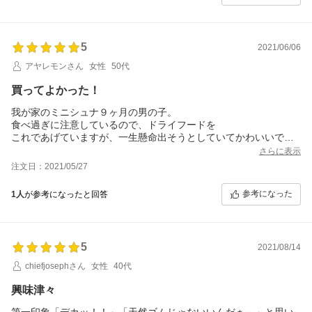
5
2021/06/06
アヤレモンさん
女性
50代
買ってよかった！
我が家のミニシュナ９ヶ月の男の子。
食べ過ぎに注意しているので、ドライフードを
これであげていますが、一生懸命出そうとしていてかわいいで
す！部屋中転がしながら楽しそうで、買ってよかった！
さらに表示
注文日：2021/05/27
参考になった
1人
が参考になったと回答
5
2021/08/14
chiefjosephさん
女性
40代
興味津々
第一印象「デカッ！！」「天然ゴムじゃないいんだぁ～」と思い