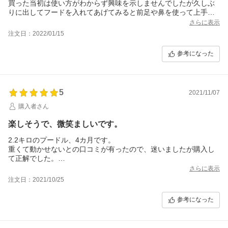
買った当初は使い方がわからず興味を示しませんでしたが久しぶ
りに出してフードを入れてあげてみると前足や鼻を使って上手に
遊ぶようになりました！
さらに表示
ただ上手になり過ぎてすぐ終わってしまいます(^^;)
注文日：2022/01/15
転がすとゴロンゴロンと結構な音がするので集合住宅の方は注意
が必要かも。
参考になった
絨毯の上だとそこまで気になりません。
5
2021/11/07
購入者さん
楽しそうで、微笑ましいです。
2.2キロのプードル、4カ月です。
重くて動かせないとの口コミが有ったので、迷いましたが購入し
て正解でした。
確かに大きいですけど、
さらに表示
手を上手に使って、遊んだり食べたり楽しそうです。
注文日：2021/10/25
他のコングも、使ってますが、こちらは遊びの要素も有るよう
で、中身が無くても、押したり抑えたりして、暫く戯れてていま
参考になった
す。
他のメーカーの円形のモノも使っていますが、加減がわからない
のか勢い良く回転させてしまうので、えさが広範囲に飛び散りま