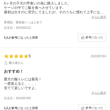
5ヶ月の子犬の早食いの為に購入しました。
ケージの中でご飯を食べさせています。
最初は出すのに苦労してましたが、そのうちに慣れて上手になり
ました。
さらに表示
出すのに疲れるのか、満足してくれているのかわかりませんがご
実用品・普段使い｜はじめて
飯食べ終わっても大人しくしてくれるようになりました。
注文日：2024/01/12
買って良かったと思ってます。
参考になった
1人
が参考になったと回答
5
2022/07/24
購入者さん
おすすめ！
愛犬の脳トレには最高！
一度覚えると、、、、
見てて楽しいですよ。
さらに表示
注文日：2022/07/05
参考になった
1人
が参考になったと回答