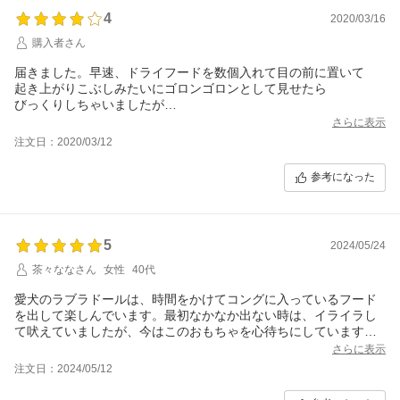
す
4
2020/03/16
(*´∀`)♪
購入者さん
届きました。早速、ドライフードを数個入れて目の前に置いて
起き上がりこぶしみたいにゴロンゴロンとして見せたら
びっくりしちゃいましたが
少しずつ慣れてきて、手で倒したりしてましたが
さらに表示
偶然フードが出てきておいしそうに食べてました。
注文日：2020/03/12
後はガリガリとかぶりついてました(笑)
この先、頭を使いながら遊んでくれるかな？
参考になった
楽しみです！
5
2024/05/24
茶々ななさん
女性
40代
愛犬のラブラドールは、時間をかけてコングに入っているフード
を出して楽しんでいます。最初なかなか出ない時は、イライラし
て吠えていましたが、今はこのおもちゃを心待ちにしています。
大きさは、大型犬にもちょうどよく、鼻で倒して夢中です。
さらに表示
注文日：2024/05/12