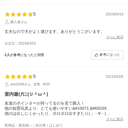
5
2023/04/19
購入者さん
丈夫なので犬がよく遊びます。ありがとうございます。
さらに表示
注文日：2023/03/23
参考になった
2人
が参考になったと回答
5
2021/02/08
ann5048さん
女性
40代
室内遊びに(Ｕ＾ω＾)
友達のポインターが持ってるのを見て購入！
他の知育玩具より、とても使いやすい&#10071;&#65039;
他のは出しにくかったり、ボロボロ出すぎたり(；・∀・)
底面に重りが入ってて、起き上がりこぼしみたいになる！
さらに表示
ただ、齧る事に必死になる子は、上部をトコトン噛んで契る(￣▽
実用品・普段使い｜自分用｜はじめて