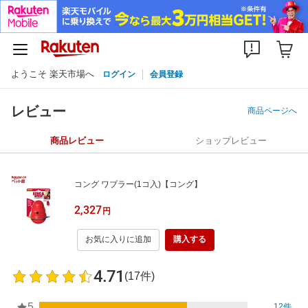
ようこそ 楽天市場へ
ログイン
会員登録
レビュー
商品ページへ
商品レビュー
ショップレビュー
コング ワブラー(1コ入)【コング】
2,327
円
お気に入りに追加
購入する
4.71
(17件)
5
12件