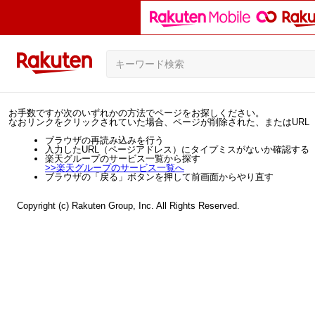
お手数ですが次のいずれかの方法でページをお探しください。
なおリンクをクリックされていた場合、ページが削除された、またはURL
ブラウザの再読み込みを行う
入力したURL（ページアドレス）にタイプミスがないか確認する
楽天グループのサービス一覧から探す
>>
楽天グループのサービス一覧へ
ブラウザの「戻る」ボタンを押して前画面からやり直す
Copyright (c) Rakuten Group, Inc. All Rights Reserved.