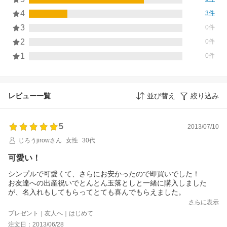
4
3件
3
0件
2
0件
1
0件
レビュー一覧
並び替え
絞り込み
5
2013/07/10
じろうjirowさん
女性
30代
可愛い！
シンプルで可愛くて、さらにお安かったので即買いでした！
お友達への出産祝いでとんとん玉落としと一緒に購入しました
が、名入れもしてもらってとても喜んでもらえました。
さらに表示
プレゼント｜友人へ｜はじめて
注文日：2013/06/28