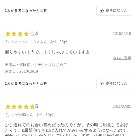
参考になった
1人
が参考になったと回答
4
2010/11/18
Ｋａｔｓｕ．Ｃｏさん
女性
30代
握りやすいようで、よくしゃぶっていますよ！
さらに表示
実用品・普段使い｜子供へ｜はじめて
注文日：2010/10/14
参考になった
1人
が参考になったと回答
5
2011/07/31
ちゃか03さん
女性
30代
少し遅れてのお食い初めだったのですが、その時に用意してあげ
たくて、&最近何でも口に入れてかみかみするようになったので、
何かいいのはないかと探していました。名前、生年月日の焼印を