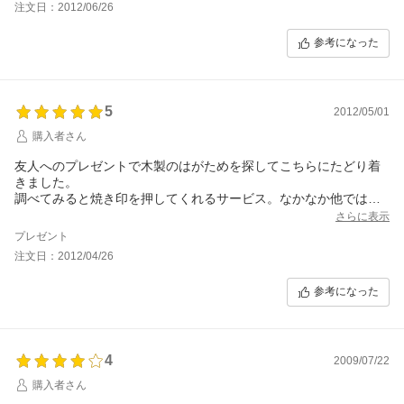
すぐにけば立ってきてしまったのが残念でした。
注文日：2012/06/26
参考になった
5
2012/05/01
購入者さん
友人へのプレゼントで木製のはがためを探してこちらにたどり着
きました。
調べてみると焼き印を押してくれるサービス。なかなか他ではな
いので、即決定。
さらに表示
到着して確認しましたが、フォルムが可愛くって自分用にも欲し
プレゼント
いです。
注文日：2012/04/26
参考になった
4
2009/07/22
購入者さん