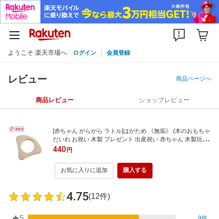
ようこそ 楽天市場へ
ログイン
会員登録
レビュー
商品ページへ
商品レビュー
ショップレビュー
[赤ちゃん がらがら ラトル]はがため 《無垢》 (木のおもちゃ
だいわ お祝い 木製 プレゼント 出産祝い 赤ちゃん 木製玩具)
【木製おもちゃのだいわ直営店】
440
円
お気に入りに追加
購入する
4.75
(12件)
5
9件