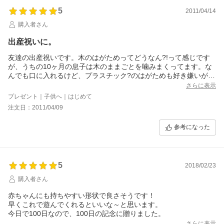
5
2011/04/14
購入者さん
出産祝いに。
友達の出産祝いです。木のはがためってどうなん?!って感じです
が、うちの10ヶ月の息子は木のままごとを噛みまくってます。な
んでも口に入れるけど、プラスチック?のはがためも好き嫌いがあ
るようで…
さらに表示
買ったのにほとんど使用してくれないはがためもありました(;´∩
プレゼント｜子供へ｜はじめて
｀)
注文日：2011/04/09
おまけとしての購入です。安いし名前も入れてもらい、とても可
愛いプレゼントになりました。買うなら絶対焼印をおすすめ(´∀｀)
参考になった
5
2018/02/23
購入者さん
赤ちゃんにも持ちやすい形状で良さそうです！
早くこれで遊んでくれるといいな～と思います。
今日で100日なので、100日の記念に贈りました。
さらに表示