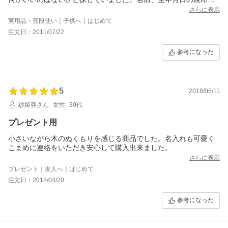
入れてもらいました。せっかくなので漢字で入れてもらいまし
さらに表示
た。画数が多いので潰れてしまわないか心配しましたが、キレイ
実用品・普段使い｜子供へ｜はじめて
に入っていました。
注文日：2011/07/22
今4ヶ月ですが、口にいれてもごもごしています。これからもっと
使ってくれそうです。見た目もかわいく、木で安心して使えると
参考になった
思います。名入れで特別感もあるし。
買ってとってもよかったと思っています。
5
2018/05/11
紗姫亜さん
女性
30代
プレゼント用
小さいながら木のぬくもりを感じる商品でした。名入れも可愛く
こまめに連絡をいただき安心して購入出来ました。
さらに表示
プレゼント｜友人へ｜はじめて
注文日：2018/04/20
参考になった