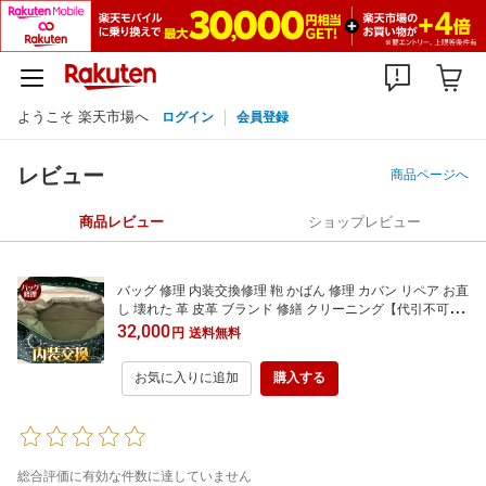
ようこそ 楽天市場へ
ログイン
会員登録
レビュー
商品ページへ
商品レビュー
ショップレビュー
バッグ 修理 内装交換修理 鞄 かばん 修理 カバン リペア お直
し 壊れた 革 皮革 ブランド 修繕 クリーニング【代引不可】
北海道・沖縄への返送運賃は着払いになります。
32,000
円
送料無料
お気に入りに追加
購入する
総合評価に有効な件数に達していません