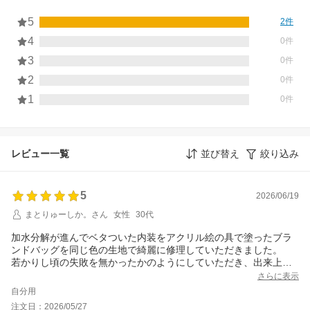
5
2件
4
0件
3
0件
2
0件
1
0件
レビュー一覧
並び替え
絞り込み
5
2026/06/19
まとりゅーしか。さん
女性
30代
加水分解が進んでベタついた内装をアクリル絵の具で塗ったブラ
ンドバッグを同じ色の生地で綺麗に修理していただきました。
若かりし頃の失敗を無かったかのようにしていただき、出来上が
りにとても満足しています。
さらに表示
ありがとうございました。
自分用
注文日：2026/05/27