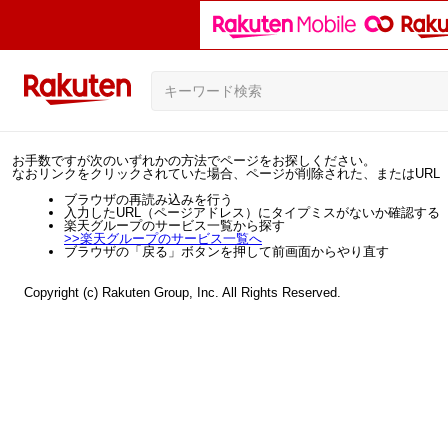
お手数ですが次のいずれかの方法でページをお探しください。
なおリンクをクリックされていた場合、ページが削除された、またはURL
ブラウザの再読み込みを行う
入力したURL（ページアドレス）にタイプミスがないか確認する
楽天グループのサービス一覧から探す
>>
楽天グループのサービス一覧へ
ブラウザの「戻る」ボタンを押して前画面からやり直す
Copyright (c) Rakuten Group, Inc. All Rights Reserved.