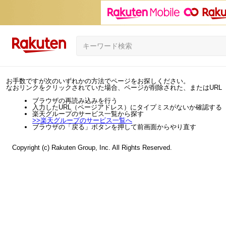
お手数ですが次のいずれかの方法でページをお探しください。
なおリンクをクリックされていた場合、ページが削除された、またはURL
ブラウザの再読み込みを行う
入力したURL（ページアドレス）にタイプミスがないか確認する
楽天グループのサービス一覧から探す
>>
楽天グループのサービス一覧へ
ブラウザの「戻る」ボタンを押して前画面からやり直す
Copyright (c) Rakuten Group, Inc. All Rights Reserved.