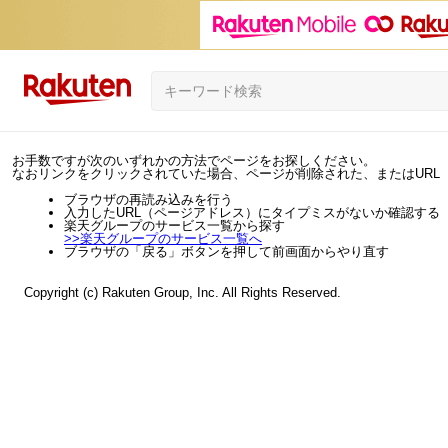
お手数ですが次のいずれかの方法でページをお探しください。
なおリンクをクリックされていた場合、ページが削除された、またはURL
ブラウザの再読み込みを行う
入力したURL（ページアドレス）にタイプミスがないか確認する
楽天グループのサービス一覧から探す
>>
楽天グループのサービス一覧へ
ブラウザの「戻る」ボタンを押して前画面からやり直す
Copyright (c) Rakuten Group, Inc. All Rights Reserved.