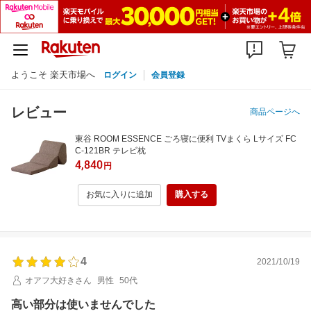
ようこそ 楽天市場へ
ログイン
会員登録
レビュー
商品ページへ
東谷 ROOM ESSENCE ごろ寝に便利 TVまくら Lサイズ FC
C-121BR テレビ枕
4,840
円
お気に入りに追加
購入する
4
2021/10/19
オアフ大好きさん
男性
50代
高い部分は使いませんでした