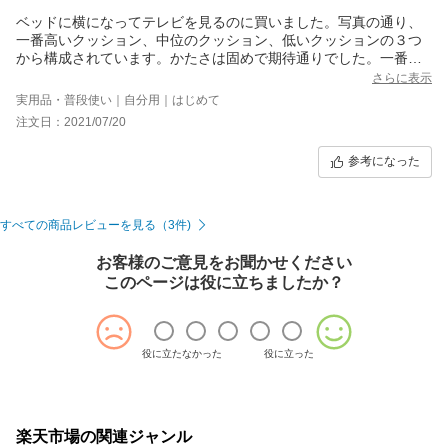
ベッドに横になってテレビを見るのに買いました。写真の通り、
一番高いクッション、中位のクッション、低いクッションの３つ
から構成されています。かたさは固めで期待通りでした。一番高
いクッションが高すぎて邪魔でした。使用開始して３ヶ月経つの
さらに表示
で、洗濯したくなりました。一番高いクッション、中位のクッシ
実用品・普段使い｜自分用｜はじめて
ョンには、ファスナーがついております。メーカーに電話で問合
注文日：2021/07/20
せした所、カバーの洗濯は不可とのこと。１１時過ぎに思い付い
たので、高中のクッションを取り外し、低いクッションは、外せ
参考になった
ないので、初回は、高中のカバーの部分を洗面所で洗剤を入れ、
ぬるま湯でつけおき洗いし、軽くすすぎました。当然ながら、汚
れてました。ベランダで干して、夜迄には、乾いておりました。
高いクッションは入れず、中位のクッションを難儀しながら入れ
すべての商品レビューを見る（3件)
ました。使い勝手が最高になりました。洗濯したので、気持ち良
く使えます。次回は、天気の良い日に朝早めに低いクッションを
お客様のご意見をお聞かせください
含めて、選択します。
このページは役に立ちましたか？
役に立たなかった
役に立った
楽天市場の関連ジャンル