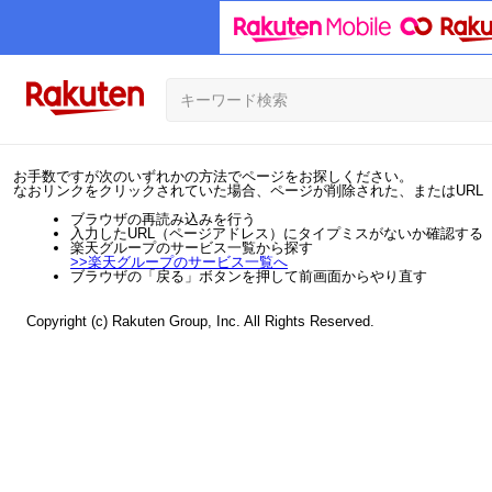
お手数ですが次のいずれかの方法でページをお探しください。
なおリンクをクリックされていた場合、ページが削除された、またはURL
ブラウザの再読み込みを行う
入力したURL（ページアドレス）にタイプミスがないか確認する
楽天グループのサービス一覧から探す
>>
楽天グループのサービス一覧へ
ブラウザの「戻る」ボタンを押して前画面からやり直す
Copyright (c) Rakuten Group, Inc. All Rights Reserved.