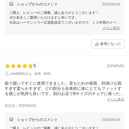
ショップからのコメント
2025/06/19
ご購入、レビューのご掲載、誠にありがとうございます！
ぜひ末永くご愛用いただけますと幸いです。
当店はハーマンミラー正規取扱店でございますので、１２年間のメーカ
ー品質保証も付帯しております。
さらに表示
何か気になる点、設定方法やご不明な点などがございましたらお気軽に
お問い合わせくださいませ。
レビュー特典につきましてもぜひご愛用いただけますと幸いです！
参考になった
今後とも何卒よろしくお願いいたします。
5
2025/05/01
mint0945さん
女性
40代
箱で届いてすぐに使用できました。背もたれや座面、肘掛けも固
すぎず柔らかすぎず、どの部分も全体的に体にとてもフィットす
る感じが気持ち良いです。別のお店でBサイズのチェアに座ったこ
とがあるのですが、やや大きく感じたのでこちらのAサイズにして
さらに表示
正解でした。大切に使いたいです。
注文日：2025/04/24
ショップからのコメント
2025/06/19
ご購入、レビューのご掲載、誠にありがとうございます！