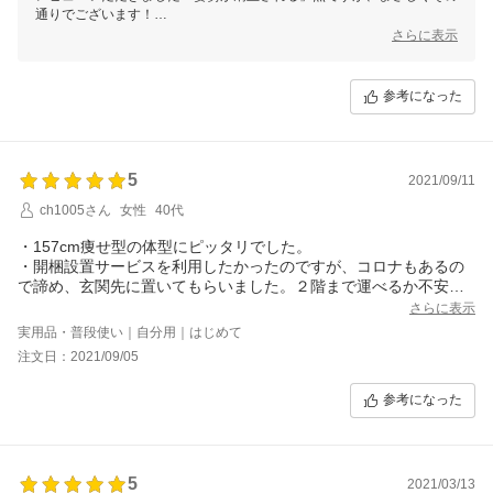
通りでございます！
ハーマンミラーのワークチェアは姿勢を矯正されるため、それを不快に
さらに表示
感じられるお客様も少なくありません。
ですが適切な設定の上で長くご使用いただくことで、日々の体へのスト
レスが軽減され、健康被害を予防することにも繋がります。
参考になった
リクライニングにつきましても、アーロンチェアは「働くための椅子」
としての質が高いため、お身体を休めるだけでなく、頭も疲れました際
にはぜひ離席してご休憩くださいませ。
お身体をご自愛いただきつつ、末長くご使用いただけましたら幸いで
5
2021/09/11
す。
当店はハーマンミラー正規取扱店でございますので、１２年間のメーカ
ch1005さん
女性
40代
ー品質保証も付帯しております。
何か気になる点、ご不明な点などがございましたらお気軽にお問い合わ
・157cm痩せ型の体型にピッタリでした。
せくださいませ。
・開梱設置サービスを利用したかったのですが、コロナもあるの
今後とも何卒よろしくお願いいたします。
で諦め、玄関先に置いてもらいました。２階まで運べるか不安で
したが、女性２人で運べました。
さらに表示
・以前の椅子は、猫が飛び乗ると勢いでキャスターが転がり、猫
実用品・普段使い｜自分用｜はじめて
が転がり落ちて危険でしたが、このD1キャスターはそのようなこ
注文日：2021/09/05
とが起こらず安心です。
参考になった
5
2021/03/13