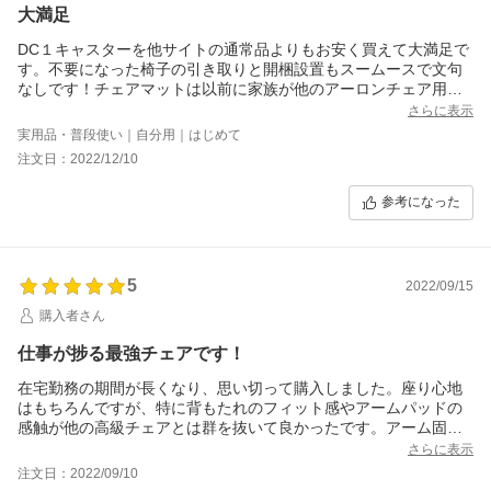
大満足
DC１キャスターを他サイトの通常品よりもお安く買えて大満足で
す。不要になった椅子の引き取りと開梱設置もスームースで文句
なしです！チェアマットは以前に家族が他のアーロンチェア用に
購入していて、愛用しています。それがレビュー記入のおまけで
さらに表示
いただけるなんて。チェアマット到着が楽しみです。
実用品・普段使い｜自分用｜はじめて
注文日：2022/12/10
参考になった
5
2022/09/15
購入者さん
仕事が捗る最強チェアです！
在宅勤務の期間が長くなり、思い切って購入しました。座り心地
はもちろんですが、特に背もたれのフィット感やアームパッドの
感触が他の高級チェアとは群を抜いて良かったです。アーム固定
式も考えましたが、可動式にして良かったです。
さらに表示
注文日：2022/09/10