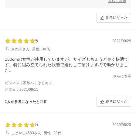
ー品質保証も付帯しております。
さらに表示
何か気になる点、設定方法やご不明な点などがございましたらお気軽に
お問い合わせくださいませ。
レビュー特典につきましてもぜひご愛用いただけますと幸いです！
参考になった
今後とも何卒よろしくお願いいたします。
5
2021/09/29
さめ28さん
男性
30代
150cmの女性が使用していますが、サイズもちょうど良く快適で
す。特に組み立てられた状態で送付して頂けますので助かりまし
た。
さらに表示
ビジネス｜家族へ｜はじめて
注文日：2021/09/11
参考になった
1人
が参考になったと回答
5
2020/08/23
こばやし4683さん
男性
30代