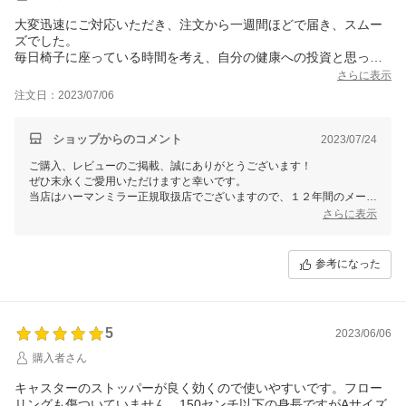
大変迅速にご対応いただき、注文から一週間ほどで届き、スムー
ズでした。
毎日椅子に座っている時間を考え、自分の健康への投資と思って
購入し、とても満足しています。
さらに表示
必ず試座をしてから購入されることをおすすめします!
注文日：2023/07/06
ショップからのコメント
2023/07/24
ご購入、レビューのご掲載、誠にありがとうございます！
ぜひ末永くご愛用いただけますと幸いです。
当店はハーマンミラー正規取扱店でございますので、１２年間のメーカ
ー品質保証も付帯しております。
さらに表示
何か気になる点、設定方法やご不明な点などがございましたらお気軽に
お問い合わせくださいませ。
今後とも何卒よろしくお願いいたします。
参考になった
5
2023/06/06
購入者さん
キャスターのストッパーが良く効くので使いやすいです。フロー
リングも傷ついていません。150センチ以下の身長ですがAサイズ