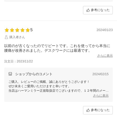
お問い合わせくださいませ。
今後とも何卒よろしくお願いいたします。
参考になった
5
2024/01/23
購入者さん
以前のが古くなったのでリピートです。これを使ってから本当に
腰痛が改善されました。デスクワークには最適です。
さらに表示
注文日：2023/11/22
ショップからのコメント
2024/02/15
ご購入、レビューのご掲載、誠にありがとうございます！
ぜひ末永くご愛用いただけますと幸いです。
当店はハーマンミラー正規取扱店でございますので、１２年間のメーカ
ー品質保証も付帯しております。
さらに表示
何か気になる点、設定方法やご不明な点などがございましたらお気軽に
お問い合わせくださいませ。
今後とも何卒よろしくお願いいたします。
参考になった