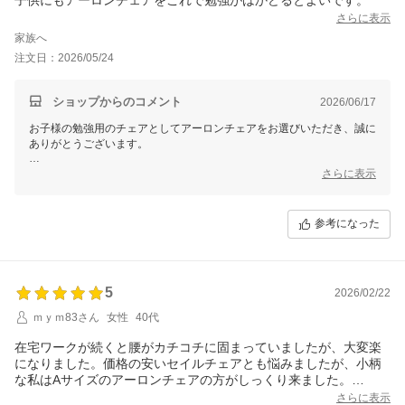
引き続き、素晴らしい作業環境をお楽しみくださいませ！
さらに表示
家族へ
注文日：2026/05/24
ショップからのコメント
2026/06/17
お子様の勉強用のチェアとしてアーロンチェアをお選びいただき、誠に
ありがとうございます。
アーロンチェアは長時間座ることを考慮して設計されており、姿勢をサ
さらに表示
ポートするポスチャーフィット機能や快適な座り心地が特長です。
お子様の集中力を高めるお手伝いができれば幸いです。
参考になった
5
2026/02/22
ｍｙｍ83さん
女性
40代
在宅ワークが続くと腰がカチコチに固まっていましたが、大変楽
になりました。価格の安いセイルチェアとも悩みましたが、小柄
な私はAサイズのアーロンチェアの方がしっくり来ました。
ヘッドレストはありませんが、特に問題ありませんでした。
さらに表示