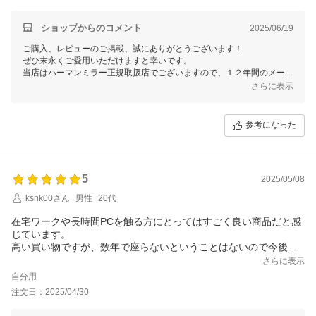
り・腰痛が軽減されている気がします。
ショップからのコメント
2025/06/19
ご購入、レビューのご掲載、誠にありがとうございます！
ぜひ末永くご愛用いただけますと幸いです。
当店はハーマンミラー正規取扱店でございますので、１２年間のメーカ
ー品質保証も付帯しております。
さらに表示
何か気になる点、設定方法やご不明な点などがございましたらお気軽に
お問い合わせくださいませ。
レビュー特典につきましてもぜひご愛用いただけますと幸いです！
参考になった
今後とも何卒よろしくお願いいたします。
5
2025/05/08
ksnk00さん
男性
20代
在宅ワークや長時間PCを触る方にとってはすごく良い商品だと感
じています。
高い買い物ですが、数年で座らないということはないので今後の
腰の負担に比べたら安いものだと思っています。
さらに表示
自分用
注文日：2025/04/30