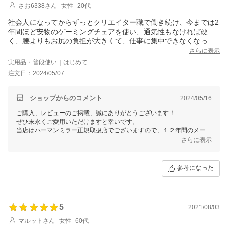
さお6338さん
女性
20代
社会人になってからずっとクリエイター職で働き続け、今までは2
年間ほど安物のゲーミングチェアを使い、通気性もなければ硬
く、腰よりもお尻の負担が大きくて、仕事に集中できなくなって
きていることが多くなったこともあり、もう5年以上はクリエイタ
さらに表示
ー職から離れていないのも含めて、今後の健康も考えて大きな買
実用品・普段使い｜はじめて
い物をしました。
注文日：2024/05/07
商品到着から3日間、長時間座ってみて思ったことは、まず座って
いるのに疲れないことです。
ただ私自身、座り方に癖があるので、まだフィット感は感じてお
ショップからのコメント
2024/05/16
りませんが、多機能な上にストレスフリーで、1日でも早く購入し
ご購入、レビューのご掲載、誠にありがとうございます！
て正解だなと思ってます。
ぜひ末永くご愛用いただけますと幸いです。
ただ個人的なお話にはなりますが、猫背の影響か、背もたれの形
当店はハーマンミラー正規取扱店でございますので、１２年間のメーカ
を強制的に直角になるように固定していたら腰がすごく痛いの
ー品質保証も付帯しております。
さらに表示
で、今は背中への影響は強いですが、少しでも座りながら矯正で
何か気になる点、設定方法やご不明な点などがございましたらお気軽に
きていけたらと思っております。
お問い合わせくださいませ。
元々使用していたチェアも即日でスムーズに回収いただけて、す
今後とも何卒よろしくお願いいたします。
参考になった
べてのご対応はとても満足しております。
お忙しいところご対応いただき本当にありがとうございました。
機会があればまた利用します。
5
2021/08/03
マルットさん
女性
60代