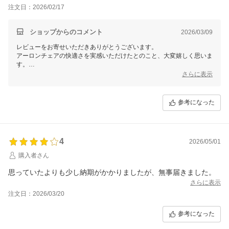
注文日：2026/02/17
ショップからのコメント
2026/03/09
レビューをお寄せいただきありがとうございます。
アーロンチェアの快適さを実感いただけたとのこと、大変嬉しく思いま
す。
さらに表示
特に在宅ワークでお使いいただき、ご満足いただけた点は、
椅子の設計が生み出す効果の証と感じます。
参考になった
小柄な方でもAサイズがしっくりきたとのこと、
正しいサイズ選びをされたことが功を奏したようですね。
また、ヘッドレストがなくても問題なくご使用いただけた点も、
アーロンチェアのデザイン性と機能性が豊かであるからこそだと思いま
4
2026/05/01
す。
購入者さん
ご購入時の比較についてもお寄せいただき、大変参考になります。これ
からも快適な在宅ワーク環境が続きますよう、末長くご愛用くださいま
思っていたよりも少し納期がかかりましたが、無事届きました。
せ！
さらに表示
注文日：2026/03/20
参考になった