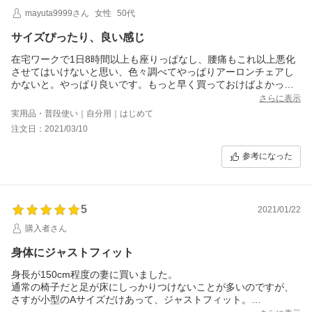
mayuta9999さん
女性
50代
サイズぴったり、良い感じ
在宅ワークで1日8時間以上も座りっぱなし、腰痛もこれ以上悪化
させてはいけないと思い、色々調べてやっぱりアーロンチェアし
かないと。やっぱり良いです。もっと早く買っておけばよかった
とつくづく。会社ではサイズBでちょっとフィット感がいまひとつ
さらに表示
と思っていたところ、サイズAぴったりで良かった。サイズ大事で
実用品・普段使い｜自分用｜はじめて
す。
注文日：2021/03/10
参考になった
5
2021/01/22
購入者さん
身体にジャストフィット
身長が150cm程度の妻に買いました。
通常の椅子だと足が床にしっかりつけないことが多いのですが、
さすが小型のAサイズだけあって、ジャストフィット。
椅子の座面やホールド感、隣から見た座り姿勢の自然さなど、す