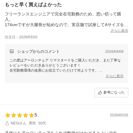
もっと早く買えばよかった
いです。
フリーランスエンジニアで完全在宅勤務のため、思い切って購
アーロンチェアは耐久性もあり長くお使いいただける商品です。
ぜひ愛着を持って大切にお使いいただき、これからも快適な作業環境を
入。
お楽しみください。何かご不明点がございましたら、気軽にお問い合わ
174cmですが大腿骨が短めなので、実店舗で試座してAサイズを選
せください。
びました。
さらに表示
座面の奥行きがちょうど良く、膝裏が圧迫されないのが決め手で
注文日：2026/03/20
す。
以前の椅子では夕方に感じていた腰の疲労感がほぼなくなりまし
た。
ショップからのコメント
2026/04/09
肩周りの自由度が高く、タイピング時に窮屈さを感じないのも気
この度はアーロンチェア リマスタードをご購入いただき、また丁寧な
に入っています。
レビューをいただきありがとうございます！
メッシュの通気性も快適です。
在宅勤務環境の改善にお役立ていただけて何よりです。
高い買い物ですが、毎日10時間以上使う仕事道具として大満足。
さらに表示
Aサイズを試座の上でお選びいただいたとのこと、座面の奥行きや膝裏
の快適さを実感していただけた点、大変嬉しく思います。
参考になった
腰の疲労感の軽減や肩周りの自由度、さらにはメッシュ構造の快適性に
ついてのご感想も、商品が持つ特性を存分に活かしていただけているよ
うで安心いたしました。
長時間集中して作業される環境において、このチェアが毎日のパートナ
ーとして支えになれば幸いです。
5
2026/05/26
これからも快適にお使いいただけるよう、万が一何かお困りの点がござ
NEGIさん
男性
50代
いましたら、いつでもお知らせください。
子供にもアーロンチェアをこれで勉強がはかどるとよいです。