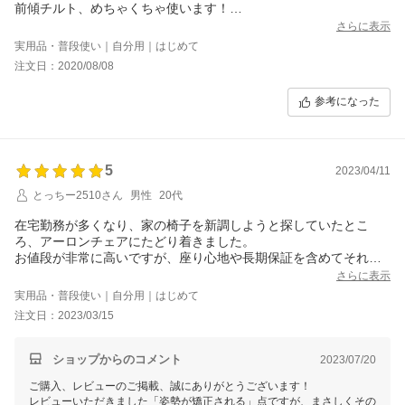
前傾チルト、めちゃくちゃ使います！
これがあるだけで姿勢が綺麗なまま作業できるので疲れにくくな
さらに表示
りました。
実用品・普段使い｜自分用｜はじめて
疲れたときはロッキングチェアにするのも良くやります。
注文日：2020/08/08
スマホいじったりするときは肘掛を高くして、クッション入れる
と長時間いじってても辛くないので良いです。
参考になった
他の機能ももっとうまく使えるようになればさらに快適になりそ
うです。
質感もインテリアの邪魔にならず高級感ある感じで気に入ってま
す。
5
値段分の価値があり、とても満足です。
2023/04/11
とっちー2510さん
男性
20代
在宅勤務が多くなり、家の椅子を新調しようと探していたとこ
ろ、アーロンチェアにたどり着きました。
お値段が非常に高いですが、座り心地や長期保証を含めてそれだ
けの価値があると思います。
さらに表示
正しい姿勢で座ることを前提とした作りとなっているため、猫背
実用品・普段使い｜自分用｜はじめて
気味の私は姿勢が矯正されてちょうどいいと感じます。
注文日：2023/03/15
一方でリクライニング用には作られていないので（背もたれを下
げることはできるが固定できない）、用途を踏まえて購入を検討
したほうが良いです。
ショップからのコメント
2023/07/20
今後とも長く使用していきたいと思います。
ご購入、レビューのご掲載、誠にありがとうございます！
レビューいただきました「姿勢が矯正される」点ですが、まさしくその