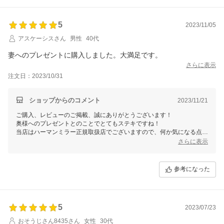
5
2023/11/05
アスケーシスさん
男性
40代
妻へのプレゼントに購入しました。大満足です。
さらに表示
注文日：2023/10/31
ショップからのコメント
2023/11/21
ご購入、レビューのご掲載、誠にありがとうございます！
奥様へのプレゼントとのことでとてもステキですね！
当店はハーマンミラー正規取扱店でございますので、何か気になる点、
設定方法やご不明な点、万が一何か不具合などございましたら責任を持
さらに表示
って対応をさせていただきますので、お気軽にご相談くださいませ。
今後とも何卒よろしくお願いいたします。
参考になった
5
2023/07/23
おそうじさん8435さん
女性
30代