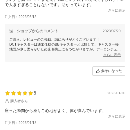
で大きすぎることはないです。助かっています。
さらに表示
注文日：2023/05/13
ショップからのコメント
2023/07/20
ご購入、レビューのご掲載、誠にありがとうございます！
DC1キャスターは通常仕様のBBキャスターと比較して、キャスター接
地面が少し柔らかいため床傷防止にもつながりますが、アーロンチェア
は２０kgほど自重もございますので、定期的に床の状態をご確認いた
さらに表示
だきながらご使用いただけますと幸いです。
ハーマンミラー正規取扱店として、１２年間のメーカー品質保証も付帯
しております。
参考になった
何か気になる点、ご不明な点などがございましたらお気軽にお問い合わ
せくださいませ。
今後とも何卒よろしくお願いいたします。
5
2023/01/20
購入者さん
座った瞬間から座りご心地がよく、体が喜んでいます。
さらに表示
注文日：2023/01/18