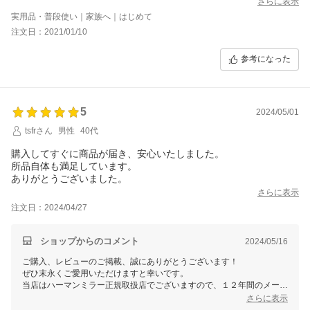
さらに表示
ごく良かったです。
実用品・普段使い｜家族へ｜はじめて
あとキャスターもフローリング対応のものにしましたが、安定感
注文日：2021/01/10
と転がりやすさを兼ね備えていて、こちらも選んで良かったで
す。
参考になった
5
2024/05/01
tsfrさん
男性
40代
購入してすぐに商品が届き、安心いたしました。
所品自体も満足しています。
ありがとうございました。
さらに表示
注文日：2024/04/27
ショップからのコメント
2024/05/16
ご購入、レビューのご掲載、誠にありがとうございます！
ぜひ末永くご愛用いただけますと幸いです。
当店はハーマンミラー正規取扱店でございますので、１２年間のメーカ
ー品質保証も付帯しております。
さらに表示
何か気になる点、設定方法やご不明な点などがございましたらお気軽に