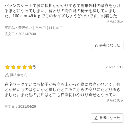
バランスシートで膝に負担がかかりすぎて整形外科の診療をうけ
るほどになってしまい、替わりの高性能の椅子を探していまし
た。160ｃｍ 49ｋｇでこのサイズちょうどいいです。到着したば
かりで調整機能をマスター中です。宅配便で玄関前で開梱し、自
さらに表示
力で１階のデスク前まで運びました。箱は大きいので玄関前でと
実用品・普段使い｜自分用｜はじめて
りだすのがよさそうです。部屋の広さに対して少し威圧感があり
注文日：2021/07/30
ますが、それより腰痛・膝痛から解放される性能を優先させまし
た。
参考になった
5
2021/05/12
購入者さん
在宅ワークでいつも椅子から立ち上がった際に腰痛がひどく、何
とか良いものはないかと探したところこちらの商品にたどり着き
ました。また他のお店はどこも在庫切れや取り寄せとなっていま
したが、こちらのお店は在庫あり、短納期との記載があったため
さらに表示
念のため納期確認でお電話しましたがとても丁寧に対応していた
注文日：2021/04/26
だき、注文翌日には発送連絡がありました。迅速な対応ありがと
うございました。
参考になった
座ってみると背中全体にフィットする感じで、何とも言えない心
地よさです。立ち上がった際の腰痛がなくなりました。