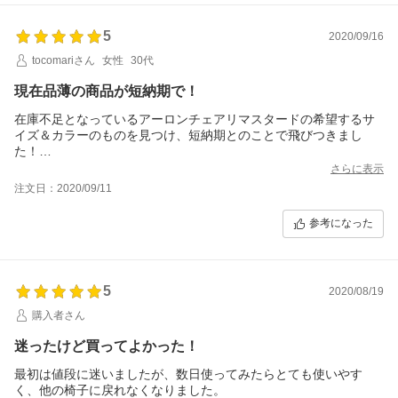
他の方も言っている通りもっと早く買えばよかったです。（152c
m Aサイズ購入）
5
2020/09/16
tocomariさん
女性
30代
現在品薄の商品が短納期で！
在庫不足となっているアーロンチェアリマスタードの希望するサ
イズ＆カラーのものを見つけ、短納期とのことで飛びつきまし
た！
ときどきネットショップの在庫数をリアルタイムで反映できてい
さらに表示
ないお店があるため本当に商品を確保できたのか不安でお店に確
注文日：2020/09/11
認の電話をしたところ大変丁寧にご対応くださり、在庫有と表示
されている商品は確実に在庫があるとのことで安心しました。
参考になった
また、こちらの都合による配送日の変更にも迅速にご対応くださ
いました。
購入からわずか数日で念願のアーロンリマスタードが届き大変満
足です！
5
2020/08/19
百貨店を通してメーカーに確認したときには納品まで最大5か月か
かる可能性があると聞いていたので、在庫のあるものを見つけら
購入者さん
れてラッキーでした。
座り心地など品質はもちろん最高です！
迷ったけど買ってよかった！
ありがとうございました！
最初は値段に迷いましたが、数日使ってみたらとても使いやす
これに座って頑張って働きたいと思います笑
く、他の椅子に戻れなくなりました。