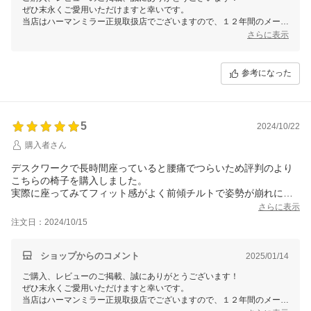
ぜひ末永くご愛用いただけますと幸いです。
当店はハーマンミラー正規取扱店でございますので、１２年間のメーカ
ー品質保証も付帯しております。
さらに表示
何か気になる点、設定方法やご不明な点などがございましたらお気軽に
お問い合わせくださいませ。
レビュー特典につきましてもぜひご愛用いただけますと幸いです！
参考になった
今後とも何卒よろしくお願いいたします。
5
2024/10/22
購入者さん
デスクワークで長時間座っていると腰痛でつらいため評判のより
こちらの椅子を購入しました。
実際に座ってみてフィット感がよく前傾チルトで姿勢が崩れにく
いためか腰痛が和らいで助かってます。
さらに表示
注文日：2024/10/15
ショップからのコメント
2025/01/14
ご購入、レビューのご掲載、誠にありがとうございます！
ぜひ末永くご愛用いただけますと幸いです。
当店はハーマンミラー正規取扱店でございますので、１２年間のメーカ