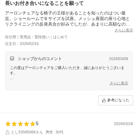
長いお付き合いになることを願って
アーロンチェアなる椅子の王様があることを知ったのはつい最
近。ショールームでＢサイズを試座。メッシュ座面の座り心地と
リクライニングの反発具合が好みでしたが、あまりに高額なので
対象外。しかし10万円前後のワークチェアを比較検討すればする
さらに表示
ほど迷いは深まり、悩み疲れてアーロンチェアに。レビューを参
自分用｜実用品・普段使い｜はじめて
考にＡサイズを購入。商品が届くまで実際のサイズ感が心配でし
注文日：2026/02/16
たが、より体にフィット（私は153cm)、狭いワークスペース内で
も圧迫感なく収まってくれています。調整レバーをどの程度の力
で押したら良いのか、まだ恐々いじってる感じです。高い投資が
ショップからのコメント
2026/03/09
無駄にならないよう、長年にわたり大切に使っていきたいと思い
この度はアーロンチェアをご購入いただき、誠にありがとうございま
ます。
す。
詳細なレビューをお寄せいただき、心より感謝申し上げます。
さらに表示
ご購入前に試座や比較検討をされた上でお選びいただき、商品がお客様
にフィットしているとのことで大変嬉しく思います。
参考になった
また、サイズ感がご不安だったとのことですが、問題なくご使用いただ
けているようで安心しました。
チェアの調整レバーについては、最初は少し戸惑われるかもしれません
5
2026/03/28
が、
慣れることで各機能の最大限の快適さを引き出すことができます。
とし53585068さん
男性
30代
少しずつお試しいただき、自分に最適な調整を見つけていただければ幸