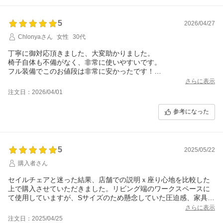
5
2026/04/27
Chlonyaさん
女性
30代
丁寧に御対応頂きました、大変助かりました。
椅子自体も不備がなく、非常に使いやすいです。
フル装備でこのお値段は非常に安かったです！
有難うございました！
さらに表示
注文日：2026/04/01
参考になった
5
2025/05/22
購入者さん
セイルチェアと迷った結果、店舗での説明ｘ座り心地を比較した
上で購入させていただきました。リビング端のワークスペースに
て使用していますが、Sサイズのため懸念していた圧迫感、家具と
の不一致もなく、快適に使用しています。
さらに表示
奥までしっかりと座り、腕の重さも預けて作業することで、肩こ
注文日：2025/04/25