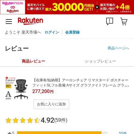
ようこそ 楽天市場へ
ログイン
会員登録
レビュー
商品ページへ
商品レビュー
ショップレビュー
【在庫有/短納期】アーロンチェア リマスタード ポスチャー
フィットSLフル装備 Aサイズ グラファイトフレーム グラフ
ァイトベース DC1キャスター ［AER1A13DW ALP G1 G1
277,200
円
G1 DC1 BK 23103］
お気に入りに追加
4.92
(59件)
5
55件