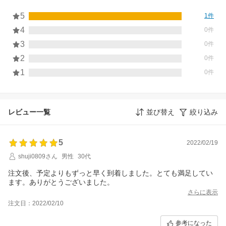
5
1件
4
0件
3
0件
2
0件
1
0件
レビュー一覧
並び替え
絞り込み
5
2022/02/19
shuji0809さん
男性
30代
注文後、予定よりもずっと早く到着しました。とても満足してい
ます。ありがとうございました。
さらに表示
注文日：2022/02/10
参考になった