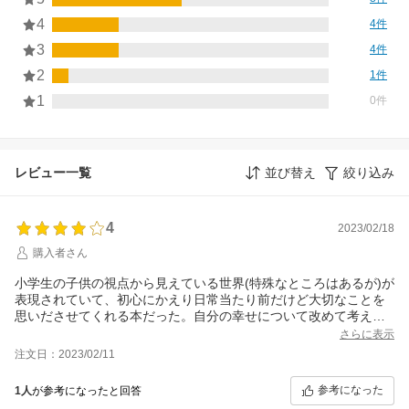
4
4件
3
4件
2
1件
1
0件
レビュー一覧
並び替え
絞り込み
4
2023/02/18
購入者さん
小学生の子供の視点から見えている世界(特殊なところはあるが)が
表現されていて、初心にかえり日常当たり前だけど大切なことを
思いださせてくれる本だった。自分の幸せについて改めて考え読
後良い余韻が残り満足感があった。
さらに表示
注文日：2023/02/11
参考になった
1人
が参考になったと回答