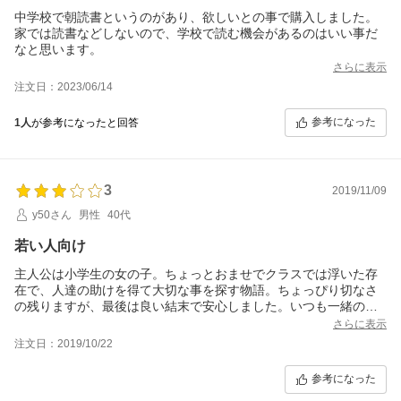
中学校で朝読書というのがあり、欲しいとの事で購入しました。
家では読書などしないので、学校で読む機会があるのはいい事だ
なと思います。
さらに表示
注文日：2023/06/14
参考になった
1人
が参考になったと回答
3
2019/11/09
y50さん
男性
40代
若い人向け
主人公は小学生の女の子。ちょっとおませでクラスでは浮いた存
在で、人達の助けを得て大切な事を探す物語。ちょっぴり切なさ
の残りますが、最後は良い結末で安心しました。いつも一緒の友
達への表現が面白かったです。私の読んだ中では鏡の孤城とか好
さらに表示
きな人はお勧め出来ると思いますが、４０代のおじさんにはちょ
注文日：2019/10/22
っと可愛いらしい物語でした。
参考になった