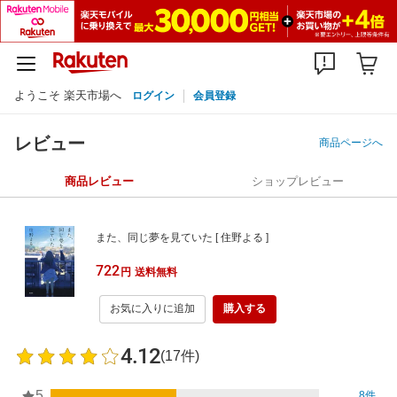
ようこそ 楽天市場へ
ログイン
会員登録
レビュー
商品ページへ
商品レビュー
ショップレビュー
また、同じ夢を見ていた [ 住野よる ]
722
円
送料無料
お気に入りに追加
購入する
4.12
(17件)
5
8件