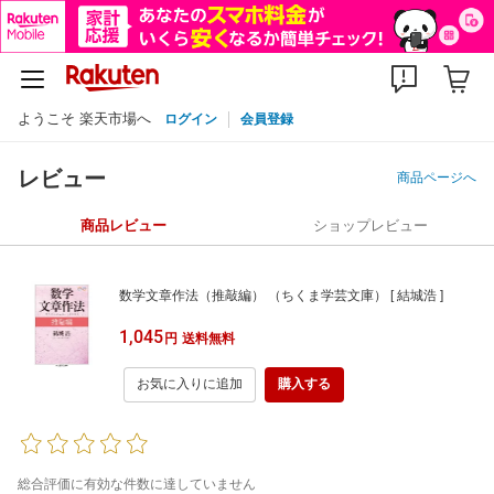
ようこそ 楽天市場へ
ログイン
会員登録
レビュー
商品ページへ
商品レビュー
ショップレビュー
数学文章作法（推敲編） （ちくま学芸文庫） [ 結城浩 ]
1,045
円
送料無料
お気に入りに追加
購入する
総合評価に有効な件数に達していません