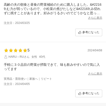
高齢の夫の朝食と昼食の野菜補給のために購入しました。&#2216
9;む力が弱っているので、小松菜の煮びたしなど&#22169;み切れ
ずに残すことがあります。好みがうるさいのでどうかなと思って
いましたが、どうやら飲んでくれています。プレゼントの讃岐う
さらに表示
どんは家族に好評でした。
注文日：2024/03/25
参考になった
5
2024/04/08
HARU～RUさん
女性
40代
手軽に３０品目の野菜が摂取できて、味も飲みやすいので気に入
ってます
さらに表示
実用品・普段使い｜家族へ｜リピート
注文日：2024/04/05
参考になった