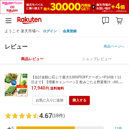
ようこそ 楽天市場へ
ログイン
会員登録
レビュー
商品ページへ
商品レビュー
ショップレビュー
【合計金額に応じて最大3,000円OFFクーポン+P10倍！11
日まで】【増量キャンペーン】飲みごたえ野菜青汁（60
包）×3箱＋（飲みごたえ青汁60包1箱プレゼント）乳酸菌 3
17,940
円
送料無料
0品目の国産野菜・食材 ローヤルゼリー ヒアルロン酸 熊笹
国産 野菜青汁 食物繊維 抹茶 黒糖 青汁大麦若葉
お気に入りに追加
購入する
4.67
(18件)
5
12件