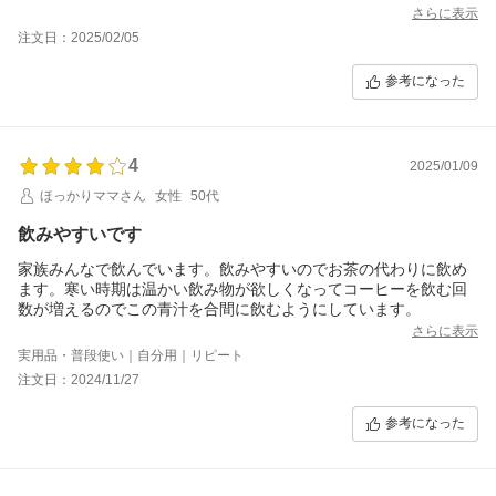
飲みやすいです。何よりも、すべての食材が【国産】というとこ
さらに表示
ろが一番！青汁初心者ですが、安心して毎日続けられそうです。
注文日：2025/02/05
参考になった
4
2025/01/09
ほっかりママさん
女性
50代
飲みやすいです
家族みんなで飲んでいます。飲みやすいのでお茶の代わりに飲め
ます。寒い時期は温かい飲み物が欲しくなってコーヒーを飲む回
数が増えるのでこの青汁を合間に飲むようにしています。
さらに表示
実用品・普段使い｜自分用｜リピート
注文日：2024/11/27
参考になった