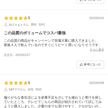
5
2025/02/10
あげａｇｅさん
男性
50代
この品質のボリュームでコスパ最強
この品質の商品がキャンペーンで安価大量に購入できました。
家族４人で飲んでいるのですぐにリピート買いになりそうです。
さらに表示
注文日：2025/01/27
参考になった
5
2025/02/09
S&Fママさん
女性
50代
偏りがちな食生活による栄養不足を少しでも補おうと青汁を探し
ていたところ、テレビでこちらの商品が紹介されていて試してみ
ようと購入しました。少量の水でも溶けやすく、クセがないので