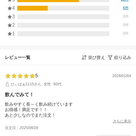
4
6件
3
0件
2
0件
1
0件
レビュー一覧
並び替え
絞り込み
5
2026/01/04
ひぃばぁ1115さん
女性
60代
飲んでみて！
飲みやすく長～く飲み続けています
お得感！満足です！！
あと少しなのでまた注文！
さらに表示
注文日：2025/08/28