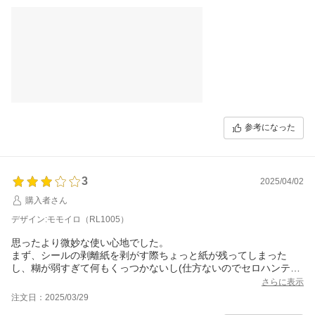
参考になった
3
2025/04/02
購入者さん
デザイン:モモイロ（RL1005）
思ったより微妙な使い心地でした。
まず、シールの剥離紙を剥がす際ちょっと紙が残ってしまった
し、糊が弱すぎて何もくっつかないし(仕方ないのでセロハンテー
プで留めちゃいました)、素材が弱いので頻繁にページをめくるよ
さらに表示
うなものに使用すると外れちゃうと思います。
注文日：2025/03/29
文房具好きにはそそるかわいいアイテムだったんですけどね。残