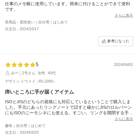
仕事のメモ帳に使用しています。簡単に付けることができて便利
です。
さらに表示
実用品・普段使い｜自分用｜はじめて
注文日：2024/10/17
参考になった
5
2024/04/02
みーこ2号さん
女性
40代
デザイン:トウメイ（RL1006）
痒いところに手が届くアイテム
ISOとJISのどちらの規格にも対応しているということで購入しま
した。手元にあったリングノートで試すと確かにJISのロルバーン
にもISOのニーモシネにも使える。すごい。リングを開閉する手間
が省けて便利に使えそうです。
さらに表示
趣味｜自分用｜はじめて
注文日：2024/03/25