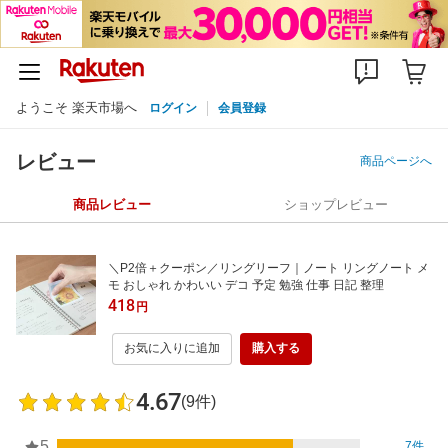
ようこそ 楽天市場へ
ログイン
会員登録
レビュー
商品ページへ
商品レビュー
ショップレビュー
＼P2倍＋クーポン／リングリーフ｜ノート リングノート メ
モ おしゃれ かわいい デコ 予定 勉強 仕事 日記 整理
418
円
お気に入りに追加
購入する
4.67
(9件)
5
7件