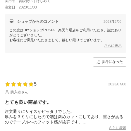
実用品・普段使い｜はじめて
注文日：2023/11/03
ショップからのコメント
2023/12/05
この度はDIYショップRESTA 楽天市場店をご利用いただき、誠にあり
がとうございました。
お客様にご満足いただきまして、嬉しい限りでございます。
またのご利用をスタッフ一同心よりお待ちしております。
さらに表示
参考になった
5
2023/07/08
購入者さん
とても良い商品です。
注文通りにサイズがピッタリでした。
厚みを３ミリにしたので端は斜めカットにしてあり、重さがある
のでテーブルへのフィット感が抜群です。
購入して良かったです。
さらに表示