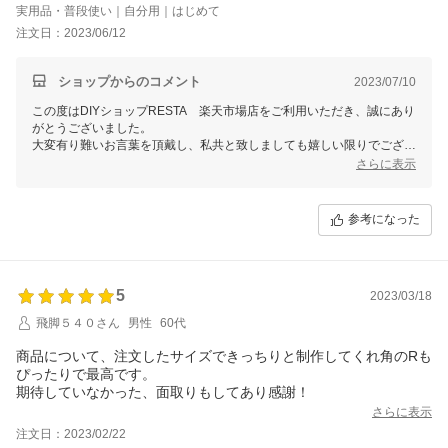
実用品・普段使い｜自分用｜はじめて
注文日：2023/06/12
ショップからのコメント
2023/07/10
この度はDIYショップRESTA 楽天市場店をご利用いただき、誠にあり
がとうございました。
大変有り難いお言葉を頂戴し、私共と致しましても嬉しい限りでござい
ます。
さらに表示
またのご利用をスタッフ一同心よりお待ちしております。
参考になった
5
2023/03/18
飛脚５４０さん
男性
60代
商品について、注文したサイズできっちりと制作してくれ角のRも
ぴったりで最高です。
期待していなかった、面取りもしてあり感謝！
さらに表示
注文日：2023/02/22