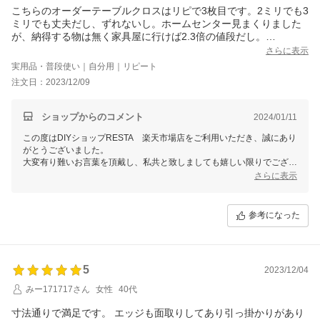
こちらのオーダーテーブルクロスはリピで3枚目です。2ミリでも3
ミリでも丈夫だし、ずれないし。ホームセンター見まくりました
が、納得する物は無く家具屋に行けば2.3倍の値段だし。
また必要な時はこちらで注文します。
さらに表示
実用品・普段使い｜自分用｜リピート
注文日：2023/12/09
ショップからのコメント
2024/01/11
この度はDIYショップRESTA 楽天市場店をご利用いただき、誠にあり
がとうございました。
大変有り難いお言葉を頂戴し、私共と致しましても嬉しい限りでござい
ます。
さらに表示
またのご利用をスタッフ一同心よりお待ちしております。
参考になった
5
2023/12/04
みー171717さん
女性
40代
寸法通りで満足です。 エッジも面取りしてあり引っ掛かりがあり