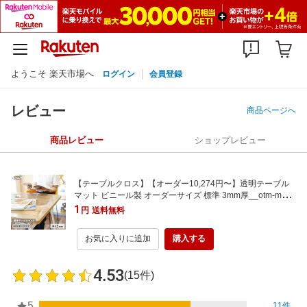
ようこそ 楽天市場へ
ログイン
会員登録
レビュー
商品ページへ
商品レビュー
ショップレビュー
【テーブルクロス】【オーダー10,274円〜】透明テーブル
マット ビニール製 オーダーサイズ 標準 3mm厚__otm-mg-3
mm
1
円
送料無料
お気に入りに追加
購入する
4.53
(15件)
5
11件