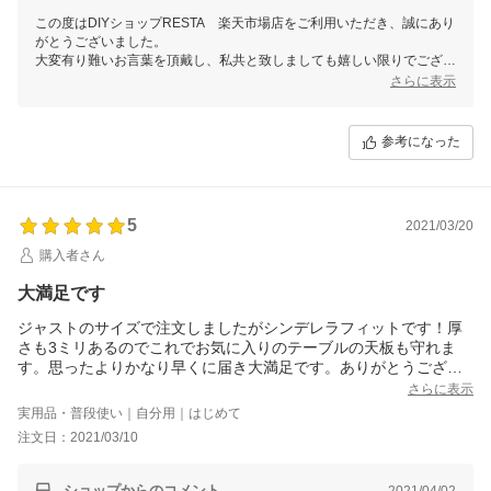
この度はDIYショップRESTA 楽天市場店をご利用いただき、誠にあり
がとうございました。
大変有り難いお言葉を頂戴し、私共と致しましても嬉しい限りでござい
ます。
さらに表示
またのご利用をスタッフ一同心よりお待ちしております。
参考になった
5
2021/03/20
購入者さん
大満足です
ジャストのサイズで注文しましたがシンデレラフィットです！厚
さも3ミリあるのでこれでお気に入りのテーブルの天板も守れま
す。思ったよりかなり早くに届き大満足です。ありがとうござい
ました。
さらに表示
実用品・普段使い｜自分用｜はじめて
注文日：2021/03/10
ショップからのコメント
2021/04/02