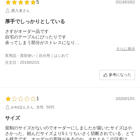
5
2019/03/02
購入者さん
厚手でしっかりとしている
さすがオーダー品です
自宅のテーブルにぴったりです
余ってしまう部分がストレスになり
割高ですがオーダー品を注文しましたが
さらに表示
大正解でした
実用品・普段使い｜自分用｜はじめて
注文日：2019/02/15
参考になった
1
2020/01/01
p-koぽんさん
女性
50代
サイズ
規制のサイズがないのでオーダーにしましたが届いたサイズは小
さかった、頼んだサイズより5ミリちいさく切断されている、とて
も残念です。オーダーの意味があるのか、それともこの誤差は仕