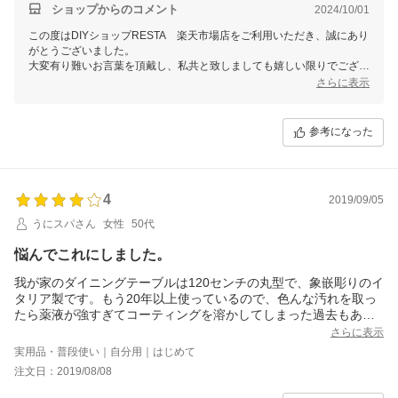
ショップからのコメント
2024/10/01
この度はDIYショップRESTA 楽天市場店をご利用いただき、誠にあり
がとうございました。
大変有り難いお言葉を頂戴し、私共と致しましても嬉しい限りでござい
ます。
さらに表示
またのご利用をスタッフ一同心よりお待ちしております。
参考になった
4
2019/09/05
うにスパさん
女性
50代
悩んでこれにしました。
我が家のダイニングテーブルは120センチの丸型で、象嵌彫りのイ
タリア製です。もう20年以上使っているので、色んな汚れを取っ
たら薬液が強すぎてコーティングを溶かしてしまった過去もあっ
たのですが、思い入れがあり大事に使いたく、又何とか綺麗に使
さらに表示
う方法を考え、中欧旅行した際に買ってきたシルクの刺繍の丸型9
実用品・普段使い｜自分用｜はじめて
0センチ位のテーブルクロスを引きその上にこれを敷きたくてオー
注文日：2019/08/08
ダーし購入。家族からは、テーブルが生き返ったね！と喜ばれた
ので、買って良かったと思っております。☆４つなのは、他の方