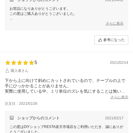
お世話になりありがとうございます。
この度はご購入ありがとうございました。
また温かいメッセージもありがとうございます。
さらに表示
今後もお客様に満足頂ける商品をお届けできたらと思います。
何卒宜しくお願い致します。
参考になった
5
2021/02/14
購入者さん
下から上に向けて斜めにカットされているので、テーブルの上で
手にひっかかることがありません。
実際に使用している中、ミリ単位のズレを気にすることは無いと
思いますので問題ありませんでした。しっかりとした素材、作り
さらに表示
でとても満足しています。
注文日：2021/01/26
ショップからのコメント
2021/02/17
この度はDIYショップRESTA楽天市場店をご利用いただき、誠にありが
とうございました。