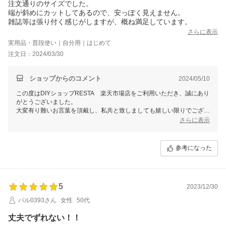
注文通りのサイズでした。
端が斜めにカットしてあるので、安っぽく見えません。
雑誌等は張り付く感じがしますが、概ね満足しています。
さらに表示
実用品・普段使い｜自分用｜はじめて
注文日：2024/03/30
ショップからのコメント
2024/05/10
この度はDIYショップRESTA 楽天市場店をご利用いただき、誠にあり
がとうございました。
大変有り難いお言葉を頂戴し、私共と致しましても嬉しい限りでござい
ます。
さらに表示
またのご利用をスタッフ一同心よりお待ちしております。
参考になった
5
2023/12/30
パル0393さん
女性
50代
丈夫でずれない！！