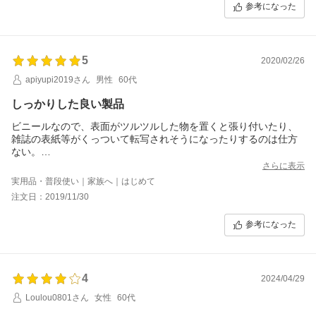
参考になった
も書かれておりますが、結局2.5センチ位大きいです。せめて1セ
ンチかな、と思います。あまり方が、やはり残念なので１つ減ら
しました。
5
2020/02/26
apiyupi2019さん
男性
60代
しっかりした良い製品
ビニールなので、表面がツルツルした物を置くと張り付いたり、
雑誌の表紙等がくっついて転写されそうになったりするのは仕方
ない。
しかし厚みがあるのでテーブルに傷がつく事もなく、また重量が
さらに表示
あるので剥がれたりズレたりする事もなく、大変満足していま
実用品・普段使い｜家族へ｜はじめて
す。
注文日：2019/11/30
なかなか良い値段だなと思いつつ購入しましたが、値段だけの良
さがありましま！とても良い製品です。
参考になった
お店の対応も良かったです。
4
2024/04/29
Loulou0801さん
女性
60代