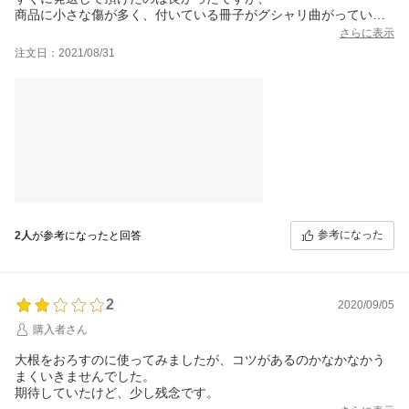
商品に小さな傷が多く、付いている冊子がグシャリ曲がっていた
のが残念でした。
さらに表示
商品はまだ使用していないので分かりませんが
注文日：2021/08/31
これから料理するのが楽しみです
参考になった
2人
が参考になったと回答
2
2020/09/05
購入者さん
大根をおろすのに使ってみましたが、コツがあるのかなかなかう
まくいきませんでした。
期待していたけど、少し残念です。