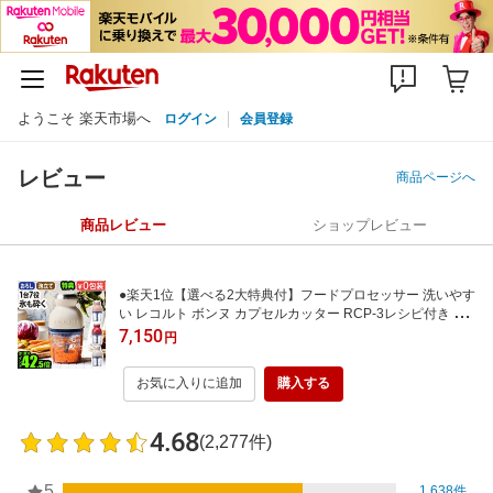
ようこそ 楽天市場へ
ログイン
会員登録
レビュー
商品ページへ
商品レビュー
ショップレビュー
●楽天1位【選べる2大特典付】フードプロセッサー 洗いやす
い レコルト ボンヌ カプセルカッター RCP-3レシピ付き か
き氷 離乳食 大根おろし ミキサー 氷も砕ける スムージー お
7,150
円
しゃれ 小型 ブレンダー recolte◇ギフト 母の日 送料無料 P1
0倍
お気に入りに追加
購入する
4.68
(2,277件)
5
1,638件