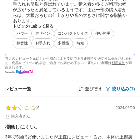
手入れも簡単と喜ばれています。購入者の多くが料理の幅
が広がったと満足しているようです。また一部の購入者か
らは、大根おろしの仕上がりや音の大きさに関する指摘が
あります。
トピックに絞って見る
パワー
デザイン
コンパクトサイズ
使い勝手
静音性
お手入れ
多機能
時短
直近のレビューを元にした生成AIによる要約であり正確性や適切性は保証されませ
ん。商品レビューの内容はご自身でお確かめ下さい。要約のご利用は
利用規約
が適
用されます。
レビュー一覧
並び替え
絞り込み(1)
2
2024/06/20
購入者さん
掃除しにくい。
3年で5回ほど使いましたが正直にレビューすると、本体の上部裏