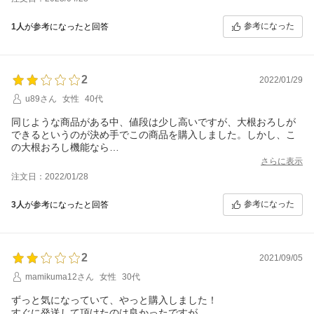
として使うぶんにはいいのかもしれません。
参考になった
1人
が参考になったと回答
2
2022/01/29
u89さん
女性
40代
同じような商品がある中、値段は少し高いですが、大根おろしが
できるというのが決め手でこの商品を購入しました。しかし、こ
の大根おろし機能なら
ないに等しい気がします。
さらに表示
何回もチャレンジしましたが、少ししかできず、普通におろす方
注文日：2022/01/28
が早いです。
これが分かってたら別の商品を購入しました。。残念
参考になった
3人
が参考になったと回答
2
2021/09/05
mamikuma12さん
女性
30代
ずっと気になっていて、やっと購入しました！
すぐに発送して頂けたのは良かったですが、