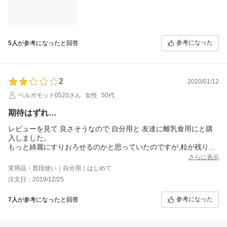
参考になった
5人
が参考になったと回答
2
2020/01/12
ベルガモット0520さん
女性
50代
期待はずれ…
レビューを見て 良さそうなので 自分用と 友達に離乳食用にと購
入しました。
もっと綺麗にすりおろせるのかと思っていたのですが,粒が残りま
す。
さらに表示
デザインも可愛いし、大きさや使いやすさも良く
実用品・普段使い｜自分用｜はじめて
綺麗にラッピングして頂いて、出来具合がもっと良ければ 最高で
注文日：2019/12/25
す&#8252;
参考になった
7人
が参考になったと回答