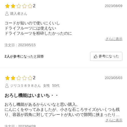
2
2023/08/09
購入者さん
コードが短いので使いにくいし
ドライフルーツには使えない
ドライフルーツを粉砕したかったのに
さらに表示
注文日：2023/05/15
参考になった
2人
が参考になったと回答
2
2023/05/03
ジリコ５８９８さん
女性
50代
おろし機能はいまいち・・
おろし機能があるからいいなと思い購入。
にんにくをやってみましたが、小さな石ころサイズがいくつも残
り、容器が四角に対してプレートが丸いので隙間に挟まったり塊
が下に落ちたり。結局残ったものは取り出して手ですりおろすこ
さらに表示
とに。これなら買わなきゃよかったと後悔。普通にプロセッサー
注文日：2023/04/28