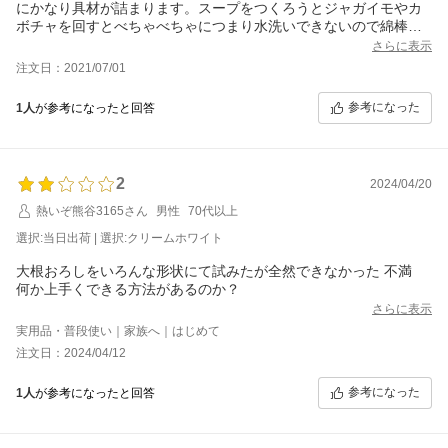
にかなり具材が詰まります。スープをつくろうとジャガイモやカ
ボチャを回すとべちゃべちゃにつまり水洗いできないので綿棒や
爪楊枝で掃除するストレスがあります。それでも取れずぬめりは
さらに表示
取れない。生クリームも泡立ちません。
注文日：2021/07/01
参考になった
1人
が参考になったと回答
2
2024/04/20
熱いぞ熊谷3165さん
男性
70代以上
選択:当日出荷 | 選択:クリームホワイト
大根おろしをいろんな形状にて試みたが全然できなかった 不満
何か上手くできる方法があるのか？
さらに表示
実用品・普段使い｜家族へ｜はじめて
注文日：2024/04/12
参考になった
1人
が参考になったと回答