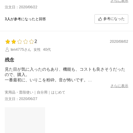
さらに表示
注文日：2020/06/22
参考になった
3人
が参考になったと回答
2
2020/08/02
ten4775さん
女性
40代
残念
見た目が気に入ったのもあり、機能も、コストも良さそうだった
ので、購入。
一番最初に、いりこを粉砕。音が怖いです。
二回目の使用でかぼちゃのポタージュをつくりました。
さらに表示
できたのものは申し分なかったです。
実用品・普段使い｜自分用｜はじめて
が、使用後、モーターの下部分、プロセッサーの押さえ部分？に
注文日：2020/06/27
かぼちゃが…
分解、洗浄できる部分ではなく、綿棒などで、掃除しましたが、
綺麗にはなりませんでした｡ﾟ(ﾟ´Д｀ﾟ)ﾟ｡
水分があるので、故障の原因にもなりかねず、衛生的にも嫌で
す。
やすくなかったし、困っています。