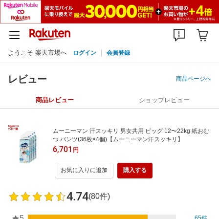
ようこそ 楽天市場へ
ログイン
会員登録
レビュー
商品ページへ
商品レビュー
ショップレビュー
ムーニーマン 汗スッキリ 男女共用 ビッグ 12〜22kg 紙おむ
つ パンツ(36枚×4個)【ムーニーマン汗スッキリ】
6,701
円
お気に入りに追加
購入する
4.74
(80件)
5
65件