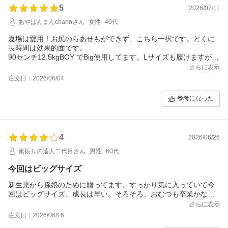
5
2026/07/11
あやぱんまんchannさん
女性
40代
夏場は愛用！お尻のらあせもができず、こちら一択です。とくに
長時間は効果的面です。
90センチ12.5kgBOY でBig使用してます。Lサイズも履けますが、
尿量が増えたのでサイズアップ使用しています？
さらに表示
注文日：2026/06/04
参考になった
4
2026/06/26
素振りの達人二代目さん
男性
60代
今回はビッグサイズ
新生児から孫娘のために贈ってます。すっかり気に入っていて今
回はビッグサイズ、成長は早い。そろそろ、おむつも卒業かな…
さらに表示
注文日：2026/06/16