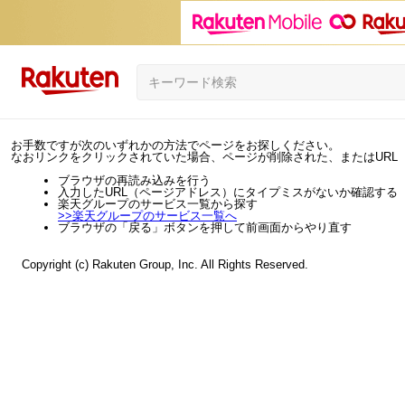
お手数ですが次のいずれかの方法でページをお探しください。
なおリンクをクリックされていた場合、ページが削除された、またはURL
ブラウザの再読み込みを行う
入力したURL（ページアドレス）にタイプミスがないか確認する
楽天グループのサービス一覧から探す
>>
楽天グループのサービス一覧へ
ブラウザの「戻る」ボタンを押して前画面からやり直す
Copyright (c) Rakuten Group, Inc. All Rights Reserved.