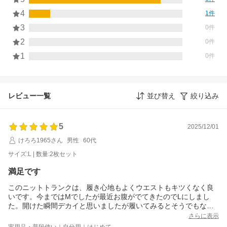
4
1件
3
0件
2
0件
1
0件
レビュー一覧
並び替え
絞り込み
5
2025/12/01
けろろ1965さん
男性
60代
サイズ:L | 数量:2枚セット
満足です
このニットトランクは、履き心地もよくウエストもキツくなく良
いです。今まではMでしたが最近お腹がでてきたのでLにしまし
た。開けた瞬間デカイと思いましたが履いてみるとそうでもなか
ったです。サイズ的には微妙ですか、パツパツよりはゆとりがあ
さらに表示
り良かったです。対応も早く助かりました。ありがとうございま
実用品・普段使い｜自分用｜はじめて