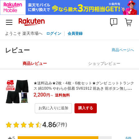
ようこそ 楽天市場へ
ログイン
会員登録
レビュー
商品ページへ
商品レビュー
ショップレビュー
★送料込み★2枚・4枚・6枚セット★グンゼ ニットトランク
ス 綿100% やわらか肌着 SV61912 前あき 前ボタン無し【2
枚セットはメール便！日時指定・代引・ギフト包装不可！】
2,200
円
～
送料無料
お気に入りに追加
購入する
4.86
(7件)
5
6件