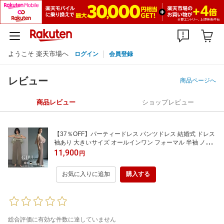
ようこそ 楽天市場へ
ログイン
会員登録
レビュー
商品ページへ
商品レビュー
ショップレビュー
【37％OFF】パーティードレス パンツドレス 結婚式 ドレス
袖あり 大きいサイズ オールインワン フォーマル 半袖 ノー
スリーブ 二次会 披露宴 お呼ばれ 上品 他と被らない 体型カ
11,900
円
バー 40代 30代 20代 50代 3way トップス セット 春 夏
お気に入りに追加
購入する
総合評価に有効な件数に達していません