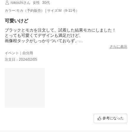
rokoichiさん
女性
30代
カラー:モカ（予約販売） | サイズ:M（9-11号）
可愛いけど
ブラックとモカを注文して、試着した結果モカにしました！
とっても可愛くてデザインも満足だけど、
画像程タックがしっかりついておらず、
シワがあります。
さらに表示
裾の縫い方が雑で、、、
イベント｜自分用
縫い目がとっても波打ってます。
注文日：2024/02/05
これは交換対象でしょうか、、
問い合わせしてみますが、交換対象でなければ、自分で縫い直す
しかないです。
参考になった