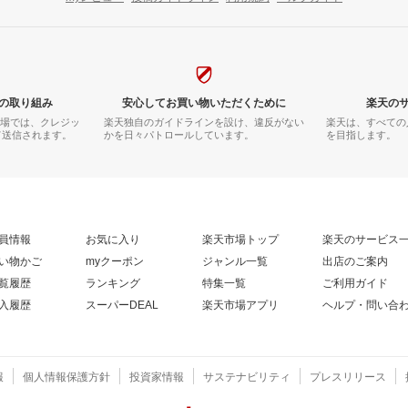
の取り組み
安心してお買い物いただくために
楽天の
市場では、クレジッ
楽天独自のガイドラインを設け、違反がない
楽天は、すべての
て送信されます。
かを日々パトロールしています。
を目指します。
員情報
お気に入り
楽天市場トップ
楽天のサービス
い物かご
myクーポン
ジャンル一覧
出店のご案内
覧履歴
ランキング
特集一覧
ご利用ガイド
入履歴
スーパーDEAL
楽天市場アプリ
ヘルプ・問い合
報
個人情報保護方針
投資家情報
サステナビリティ
プレスリリース