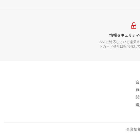
情報セキュリティ
SSLに対応している楽天
トカード番号は暗号化し
会
買
閲
購
企業情