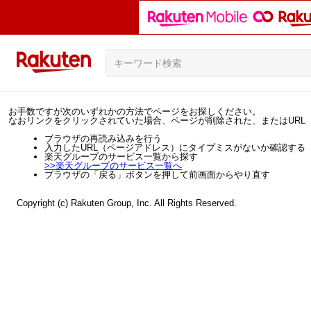
お手数ですが次のいずれかの方法でページをお探しください。
なおリンクをクリックされていた場合、ページが削除された、またはURL
ブラウザの再読み込みを行う
入力したURL（ページアドレス）にタイプミスがないか確認する
楽天グループのサービス一覧から探す
>>
楽天グループのサービス一覧へ
ブラウザの「戻る」ボタンを押して前画面からやり直す
Copyright (c) Rakuten Group, Inc. All Rights Reserved.