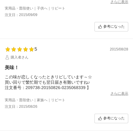
シンプルにホカホカ混ぜご飯で食べるのがご満悦
さらに表示
のようです。
実用品・普段使い｜子供へ｜リピート
[注文番号：209738-20150909-0337458128]
注文日：2015/09/09
参考になった
5
2015/08/28
購入者さん
美味！
この味が恋しくなったときリピしています～☆
買い回りで繁忙期でも翌日届き有難いですね♪
注文番号：209738-20150826-0235068339 】
さらに表示
実用品・普段使い｜家族へ｜リピート
注文日：2015/08/26
参考になった