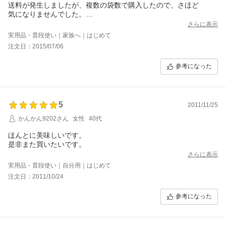
送料が発生しましたが、複数の袋数で購入したので、さほど
気になりませんでした。
栄養価の高いひじきを手軽に食できるのは有難いですね♪
さらに表示
鮭との相性もよく、ほのぼのとした味わいです！(*´▽｀*)
実用品・普段使い｜家族へ｜はじめて
[注文番号：209738-20150706-0934364234]
注文日：2015/07/06
参考になった
5
2011/11/25
かんかん9202さん
女性
40代
ほんとに美味しいです。
是非また買いたいです。
さらに表示
実用品・普段使い｜自分用｜はじめて
注文日：2011/10/24
参考になった