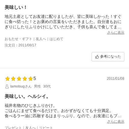
美味しい！
地元土産としてお友達に配りましたが、皆に美味しかった！すぐ
に食べ切った！とお褒めの言葉をいただきました。自分達もおに
ぎりにしたりふりかけにしていただき、子供も喜んで食してまし
た。
さらに表示
おもたせ・ギフト｜友人へ｜はじめて
注文日：2011/08/17
参考になった
5
2011/01/08
tamotsugさん
男性
30代
美味しい。ヘルシイ。
福井名物のひじきふりかけ。
ごはんにまぜて食べるだけで、おかずがなくても十分満足。
食べるラー油に匹敵するはまりっぷり。なので、お友達にもプレ
ゼントしました。お友達も喜んでくれてます！美味しいですよ。
さらに表示
プレゼント｜友人へ｜リピート