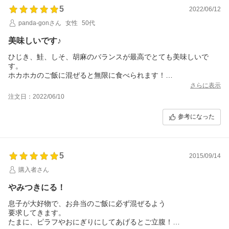
5
2022/06/12
panda-gonさん
女性
50代
美味しいです♪
ひじき、鮭、しそ、胡麻のバランスが最高でとても美味しいで
す。
ホカホカのご飯に混ぜると無限に食べられます！
福井へ行くと必ずかかみやさんで購入しいるので、ネットで購入
さらに表示
できるのはとても嬉しいです。
注文日：2022/06/10
参考になった
5
2015/09/14
購入者さん
やみつきにる！
息子が大好物で、お弁当のご飯に必ず混ぜるよう
要求してきます。
たまに、ピラフやおにぎりにしてあげるとご立腹！