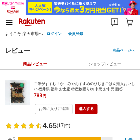
ようこそ 楽天市場へ
ログイン
会員登録
レビュー
商品ページへ
商品レビュー
ショップレビュー
ご飯がすすむ！かゞみやおすすめのひじきごはん鮭入おいし
い 福井県 福井 お土産 特産物贈り物 中元 お中元 贈答
788
円
お気に入りに追加
購入する
4.65
(17件)
5
15件