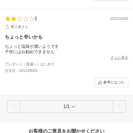
すよう、
お願い申し上げます。
かゞみや 楽天担当 木瀬雅博
2
2011/10/30
購入者さん
ちょっと辛いかも
ちょっと塩味が濃いようです
子供にはお勧めできません
さらに表示
プレゼント｜親戚へ｜はじめて
注文日：2011/09/20
参考になった
1/1
お客様のご意見をお聞かせください