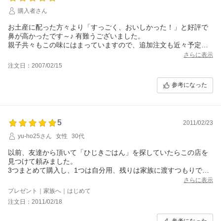
購入者さん
お土産に配った方々より「すっごく、おいしかった！」と好評で
鼻が高かったです～♪ 有難うございました。
親子共々もこの味にはまっていますので、追加注文も近々予定中
です。今後とも宜しくお願い致します。
さらに表示
注文日：2007/02/15
参考になった
5
2011/02/23
yu-ho25さん
女性
30代
以前、友達から頂いて「ひじきごはん」を探していたらこの店を
見つけて頼みました。
3つまとめて購入し、1つは自分用、残りは家族に渡すつもりで
す。
さらに表示
ご飯にはピッタリであっという間になくなりそうです。
プレゼント｜家族へ｜はじめて
注文日：2011/02/18