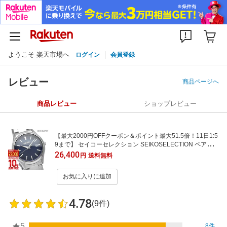
ようこそ 楽天市場へ
ログイン
会員登録
レビュー
商品ページへ
商品レビュー
ショップレビュー
【最大2000円OFFクーポン＆ポイント最大51.5倍！11日1:5
9まで】 セイコーセレクション SEIKOSELECTION ペアモデ
ル SBPX145 メンズ
26,400
円
送料無料
お気に入りに追加
4.78
(9件)
5
8件