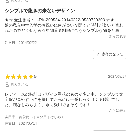
購入者さん
なかなか出会えず苦労しました（笑）
そして、ようやく出会えたのが本品です！当然ながら、全ての条
シンプルで飽きの来ないデザイン
件をクリアしていたので、母には大変喜んでもらえました。特
に、アラビア数字の書体が上品で見やすいと、以前の腕時計より
★☆ 受注番号：U-RK-209584-20140222-0589720203 ☆★
気に入ってもらえました。購入者の私も、予算内に収まり大満足
娘の私立中学入学のお祝いに何が良いか聞くと時計が良いと言わ
です！
れたのでどうせなら６年間着る制服に合うシンプルな物をと黒い
ベルトで飽きの来ないものを推薦しました。
さらに表示
イメージ通りのシンプルで飽きの来ないデザインに満足していま
注文日：2014/02/22
す。
参考になった
5
2024/05/17
購入者さん
レディースの時計はデザイン重視のものが多い中、シンプルで文
字盤が見やすいのを探してた私には一番しっくりくる時計でし
た。腕なじみもよく、永く愛用できそうです！
さらに表示
実用品・普段使い｜自分用｜はじめて
注文日：2024/05/14