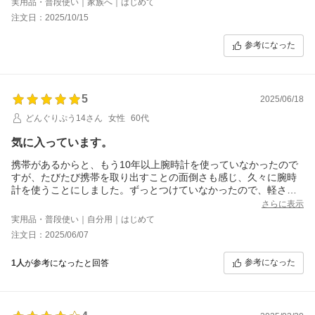
実用品・普段使い｜家族へ｜はじめて
注文日：2025/10/15
参考になった
5
2025/06/18
どんぐりぷう14さん
女性
60代
気に入っています。
携帯があるからと、もう10年以上腕時計を使っていなかったので
すが、たびたび携帯を取り出すことの面倒さも感じ、久々に腕時
計を使うことにしました。ずっとつけていなかったので、軽さを
考え、こちらの16gが目に留まりました。本当に軽くてつけてる感
さらに表示
ないです。そして数字があるのが好きなのでこれもいいと思いま
実用品・普段使い｜自分用｜はじめて
した。文字盤がネットで見ると真っ白に見えましたが、実物は淡
注文日：2025/06/07
いクリーム色だったのも肌に馴染むように感じて、良かったで
す。数字のそばのポイントがキラッと光るのも素敵です。イメー
参考になった
1人
が参考になったと回答
ジより細めの数字ですが、全体的に上品な感じでとても満足して
います。時々は携帯を忘れて出かけようと思います。久しぶりの
アナログ腕時計、大切に使いたいと思います。この度はありがと
うございました。