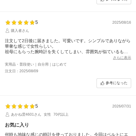
5
2025/08/16
購入者さん
注文して2日後に届きました。可愛いです。シンプルでありながら
華奢な感じで女性らしい。
祖母にもらった腕時計を失くしてしまい、雰囲気が似ているもの
を探してたどり着きました。
さらに表示
失くした時計を覚えているので、開けた途端、可愛い！ばあちゃ
実用品・普段使い｜自分用｜はじめて
んのと似てる！って思いました。
注文日：2025/08/09
幅広い年代の方に合うと思います。大切に使います。
参考になった
5
2026/07/31
あかね雲4601さん
女性
70代以上
お気に入り
何時も地味な感じの時計を使っておりました。今回はベルトにエ