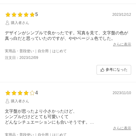
5
2023/12/12
購入者さん
デザインがシンプルで良かったです。写真を見て、文字盤の色が
真っ白だと思っていたのですが、ややベージュ色でした。
さらに表示
実用品・普段使い｜自分用｜はじめて
注文日：2023/12/09
参考になった
4
2023/11/10
購入者さん
文字盤が思ったより小さかったけど、
シンプルだけどとても可愛いくて
どんなシチュエーションにも合いそうです。
ベルトも柔らかくとてもつけやすいです。
さらに表示
これから愛用していきたいと思います。
実用品・普段使い｜自分用｜はじめて