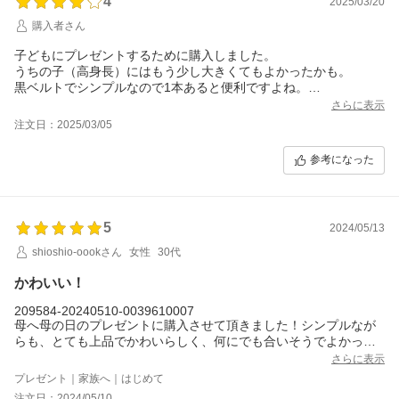
4
字
2025/03/20
体
購入者さん
子どもにプレゼントするために購入しました。
うちの子（高身長）にはもう少し大きくてもよかったかも。
黒ベルトでシンプルなので1本あると便利ですよね。
あとは長く使えると嬉しいです。
さらに表示
注文日：2025/03/05
参考になった
5
2024/05/13
shioshio-oookさん
女性
30代
かわいい！
209584-20240510-0039610007
母へ母の日のプレゼントに購入させて頂きました！シンプルなが
らも、とても上品でかわいらしく、何にでも合いそうでよかった
です！発送も早く、助かりました！ありがとうございました！
さらに表示
プレゼント｜家族へ｜はじめて
注文日：2024/05/10