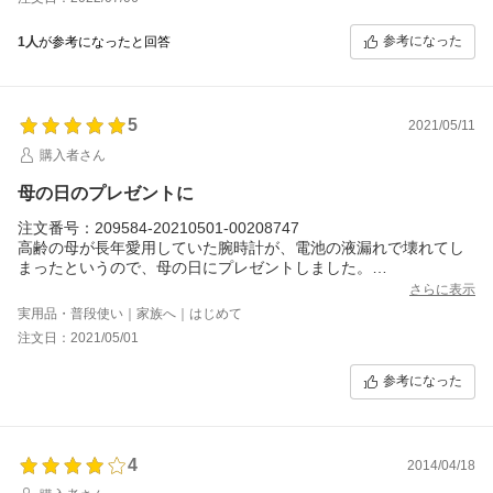
参考になった
1人
が参考になったと回答
5
2021/05/11
購入者さん
母の日のプレゼントに
注文番号：209584-20210501-00208747
高齢の母が長年愛用していた腕時計が、電池の液漏れで壊れてし
まったというので、母の日にプレゼントしました。
母の腕時計への拘りは強く、
さらに表示
1.表示は大きなアラビア数字のアナログ式
実用品・普段使い｜家族へ｜はじめて
2.文字盤は白
注文日：2021/05/01
3.ケースは丸型のシルバー
4.ベルトは穴留め式で黒のレザー
参考になった
5.Made In Japan
6.購入者の希望予算1万円前後（笑）
と、かなり細かく指定してきたので、商品選びには困らなかった
のですが、いざ、検索を掛けると、文字盤や表示がクリアしても
ベルトがステンレスだったり、ケースがスクエアだったり、ベル
4
2014/04/18
トの色が黒ではなかったりと、母の希望を全てクリアする商品に