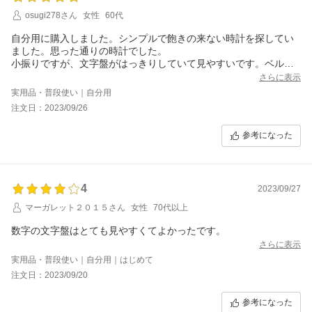
osugi278さん
女性
60代
自分用に購入しました。シンプルで飽きの来ない時計を探してい
ました。思った通りの時計でした。
小振りですが、文字盤がはっきりしていて見やすいです。ベルト
も高級感があります。
さらに表示
購入して良かったです。大事に使います。
実用品・普段使い｜自分用
注文日：2023/09/26
参考になった
4
2023/09/27
マーガレット２０１５さん
女性
70代以上
数字の文字盤はとても見やすくてよかったです。
さらに表示
実用品・普段使い｜自分用｜はじめて
注文日：2023/09/20
参考になった