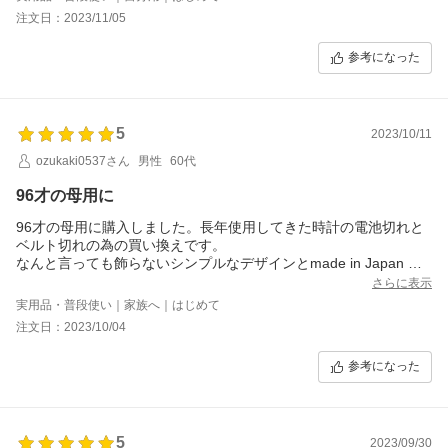
注文日：2023/11/05
参考になった
5
2023/10/11
ozukaki0537さん
男性
60代
96才の母用に
96才の母用に購入しました。長年使用してきた時計の電池切れと
ベルト切れの為の買い換えです。
なんと言っても飾らないシンプルなデザインとmade in Japan のs
eikoの製品なので信頼感と期待感はバッチリです。本人も十分気
さらに表示
に入っております。
実用品・普段使い｜家族へ｜はじめて
注文日：2023/10/04
参考になった
5
2023/09/30