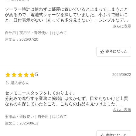
ソーラー時計は使わずに部屋に置いていると止まってしまうこと
があるので、電池式クォーツを探していました。小ぶりで軽いこ
と、日付表示がない（あっても多分見えない）、シンプルなデザ
インであること等、希望通りでしたが、もう2mm程度文字盤が大
さらに表示
きい方が見やすかったかもしれません。
自分用｜実用品・普段使い｜はじめて
文字盤は写真やレビューなどで白ではないと分かっていました
注文日：2026/07/20
が、薄いグレージュのような色で、そこは少しイメージとは違い
ました。ですが、全体的にレトロな雰囲気でまとまっています。
参考になった
夏は革ベルトが傷みやすいので、しばらく金属ベルトに付け替え
ようかと思っています。
5
2025/09/22
購入者さん
セレモニースタッフをしております。
分刻みで進行する業務に腕時計は欠かせず、目立たないけど上質
なものを探していたところ、こちらのお品を見つけました。
小さいながら凛とした佇まいで、正確に時を知らせてくれる頼も
さらに表示
しい相棒になりました。
実用品・普段使い｜自分用｜はじめて
この時計と共に仕事ができることを嬉しく思っています。末永く
注文日：2025/09/13
大切にしてまいります。
参考になった