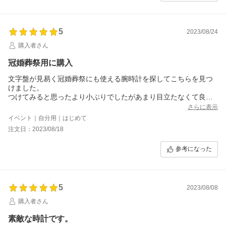
5
2023/08/24
購入者さん
冠婚葬祭用に購入
文字盤が見易く冠婚葬祭にも使える腕時計を探してこちらを見つ
けました。
つけてみると思ったより小ぶりでしたがあまり目立たなくて良い
と思いました。
さらに表示
手首はわりと細い方ですがゆったり目につけると革ベルトの余裕
イベント｜自分用｜はじめて
があまりありません。
注文日：2023/08/18
手首が太めの方は注意が必要かと思います。
参考になった
5
2023/08/08
購入者さん
素敵な時計です。