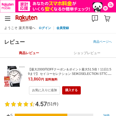
ようこそ 楽天市場へ
ログイン
会員登録
レビュー
商品ページへ
商品レビュー
ショップレビュー
【最大2000円OFFクーポン＆ポイント最大51.5倍！11日1:5
9まで】 セイコーセレクション SEIKOSELECTION STTC00
5 レディース 腕時計 時計
13,860
円
送料無料
お気に入りに追加
購入する
4.57
(51件)
5
34件