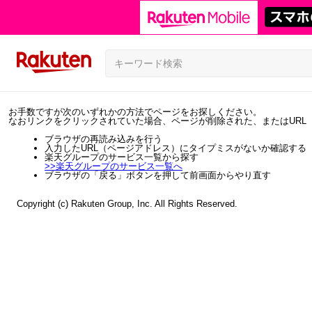
お手数ですが次のいずれかの方法でページをお探しください。
なおリンクをクリックされていた場合、ページが削除された、またはURL
ブラウザの再読み込みを行う
入力したURL（ページアドレス）にタイプミスがないか確認する
楽天グループのサービス一覧から探す
>>
楽天グループのサービス一覧へ
ブラウザの「戻る」ボタンを押して前画面からやり直す
Copyright (c) Rakuten Group, Inc. All Rights Reserved.