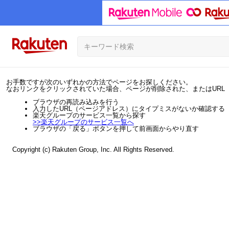
お手数ですが次のいずれかの方法でページをお探しください。
なおリンクをクリックされていた場合、ページが削除された、またはURL
ブラウザの再読み込みを行う
入力したURL（ページアドレス）にタイプミスがないか確認する
楽天グループのサービス一覧から探す
>>
楽天グループのサービス一覧へ
ブラウザの「戻る」ボタンを押して前画面からやり直す
Copyright (c) Rakuten Group, Inc. All Rights Reserved.