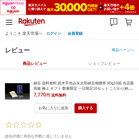
ようこそ 楽天市場へ
ログイン
会員登録
レビュー
商品ページへ
商品レビュー
ショップレビュー
納豆 送料無料 経木手包み永太郎納豆御贈答 90g10箱 当店最
高級 極上 ギフト 数量限定 一日限定10セット こだわり納豆
厳選した北海道産小粒大豆 安全安心 無添加有機大豆醤油つ
7,770
円
送料無料
ゆ 無着色からし 宮城の海水塩付 ギフト ビタミン ナット−
キナ−ゼ 母の日ギフト
お気に入りに追加
購入する
総合評価に有効な件数に達していません