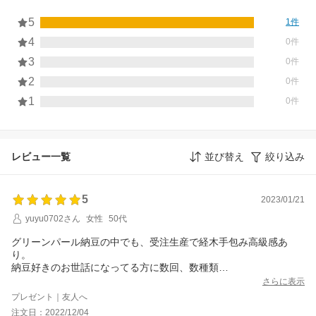
5
1件
4
0件
3
0件
2
0件
1
0件
レビュー一覧
並び替え
絞り込み
5
2023/01/21
yuyu0702さん
女性
50代
グリーンパール納豆の中でも、受注生産で経木手包み高級感あ
り。
納豆好きのお世話になってる方に数回、数種類
送らせていただいてますが、
さらに表示
「一番好き！」のお言葉をいただきました。
プレゼント｜友人へ
また、お世話になります。
注文日：2022/12/04