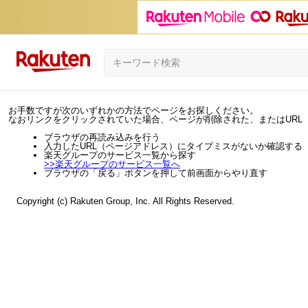
お手数ですが次のいずれかの方法でページをお探しください。
なおリンクをクリックされていた場合、ページが削除された、またはURL
ブラウザの再読み込みを行う
入力したURL（ページアドレス）にタイプミスがないか確認する
楽天グループのサービス一覧から探す
>>
楽天グループのサービス一覧へ
ブラウザの「戻る」ボタンを押して前画面からやり直す
Copyright (c) Rakuten Group, Inc. All Rights Reserved.