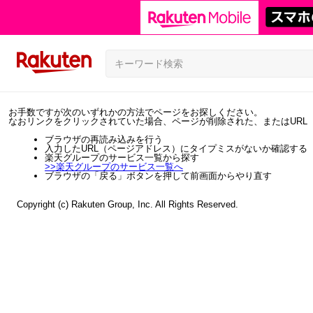
お手数ですが次のいずれかの方法でページをお探しください。
なおリンクをクリックされていた場合、ページが削除された、またはURL
ブラウザの再読み込みを行う
入力したURL（ページアドレス）にタイプミスがないか確認する
楽天グループのサービス一覧から探す
>>
楽天グループのサービス一覧へ
ブラウザの「戻る」ボタンを押して前画面からやり直す
Copyright (c) Rakuten Group, Inc. All Rights Reserved.