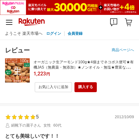
ようこそ 楽天市場へ
ログイン
会員登録
レビュー
商品ページへ
オーガニック生アーモンド100g★4個までネコポス便可★有
機JAS（無農薬・無添加）★ノンオイル・無塩★豊富なビタ
ミン類
1,223
円
お気に入りに追加
購入する
5
2012/10/09
絹靴下の麗子さん
女性
60代
とても美味しいです！！