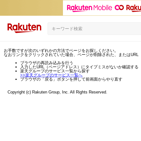
お手数ですが次のいずれかの方法でページをお探しください。
なおリンクをクリックされていた場合、ページが削除された、またはURL
ブラウザの再読み込みを行う
入力したURL（ページアドレス）にタイプミスがないか確認する
楽天グループのサービス一覧から探す
>>
楽天グループのサービス一覧へ
ブラウザの「戻る」ボタンを押して前画面からやり直す
Copyright (c) Rakuten Group, Inc. All Rights Reserved.