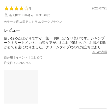
真っ黒に一度染めて見ましたが顔色が青白くなり病人のようと言
4
われ こちらの商品で落ち着いた茶色に染まり本当に嬉しいです。
2026/07/21
ありがとうございます！
楽天坊主8536さん
男性
40代
カラーを選ぶ:限定シトラス/ダークブラウン
レビュー
使い始めたばかりですが、第一印象はかなり良いです。シャンプ
ーとトリートメント、白髪ケアがこれ1本で済むので、お風呂時間
がとても楽になりました。クリームタイプなので泡立ちはありま
せんが、その分髪全体にしっかり密着してくれて、洗っている最
さらに表示
中もきしみにくく、指通りがなめらかです。洗い上がりはしっと
自分用｜イベント｜はじめて
り感があり、ドライヤー後もパサつきにくい印象でした。白髪染
注文日：2026/07/20
め特有のツンとした強いニオイが少なく、香りが上品で使いやす
いのも大きなメリットです。徐々に色が入るタイプなので自然な
仕上がりを目指したい人には向いていると思います。一方で、1回
でしっかり染まるわけではないため、即効性を求める人には少し
物足りないかもしれません。また、クリームを髪全体になじませ
る必要があるので、普通のシャンプーより使用量はやや多めに感
じました。とはいえ、染めながらケアもできて髪がまとまりやす
くなる感覚があり、「白髪ケアをもっと手軽にしたい！」という
人にはかなり魅力的なアイテムだと思います。