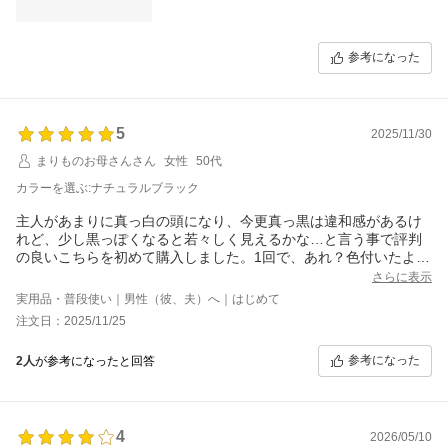
参考になった
5
2025/11/30
まりものお母さんさん
女性
50代
カラーを選ぶ:ナチュラルブラック
主人があまりに真っ白の頭になり、今更真っ黒は違和感があるけ
れど、少し黒っぽくなると若々しく見えるかな…と言う事で評判
の良いこちらを初めて購入しました。1回で、あれ？色付いたよ
ね？とわかるので毎回シャンプーするのが楽しみです。白髪が少
さらに表示
ない後頭部はすぐに黒っぽくなり、ほぼ真っ白な前髪あたりは、
実用品・普段使い｜男性（彼、夫）へ｜はじめて
やはりいきなり黒っぽくなりませんでしたが、色が付いて来てい
注文日：2025/11/25
る印象です。全体的に黒っぽくなって来た…と言う感じで、良い
感じです。手袋なしでも洗えば落ちるとレビューにありました
参考になった
2人
が参考になったと回答
が、主人の場合は爪の表面が青っぽくなってなかなか取れていま
せんでした。結構良いお値段ですので、効果の程も期待したいで
す。
4
2026/05/10