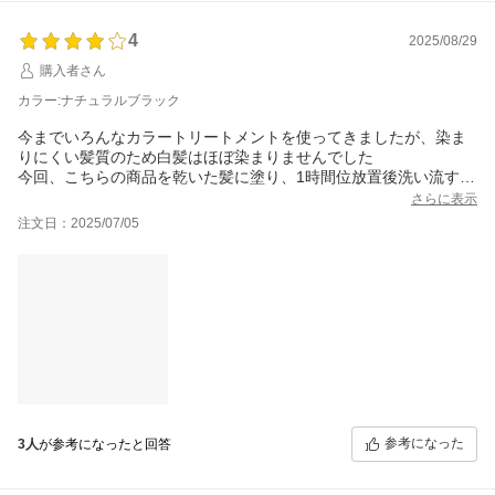
と多いと楽しみも倍増すると思います。
4
2025/08/29
購入者さん
カラー:ナチュラルブラック
今までいろんなカラートリートメントを使ってきましたが、染ま
りにくい髪質のため白髪はほぼ染まりませんでした
今回、こちらの商品を乾いた髪に塗り、1時間位放置後洗い流すの
を続けて数回繰り返したところ
さらに表示
中の方はほぼ染まりました！
注文日：2025/07/05
生え際だけはなかなか染まりにくく、薄いグレー止まりですが、
真っ白よりはかなりいいです
あとは、お値段がもう少しリーズナブルになると続けるのに助か
ります
手が汚れるので、100均で購入した、パックごと詰替えできるポン
プボトルに入れ
クリームを入れられるコームに直接出して塗っています
一つだけ、初めて購入したのですが、本体だけ届き、使い方の説
明書など何も入っていなかったのですが
そういうものなのでしょうか・・・
参考になった
3人
が参考になったと回答