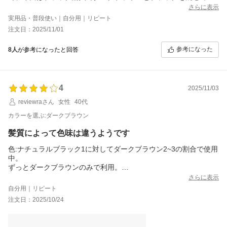
めて見ましたが、やはりまだまだピンク色？が残っていました。
さらに表示
色の調節具合をしながら今後も染めてみたいと思います…
実用品・普段使い｜自分用｜リピート
注文日：2025/11/01
参考になった
8人
が参考になったと回答
4
2025/11/03
reviewraさん
女性
40代
カラーを選ぶ:ダークブラウン
髪質によって色味は違うようです
色:ナチュラルブラック1に対してダークブラウン2~3の割合で使用
中。
ずっとダークブラウンのみで利用。
白髪のみに染まるためか赤茶の髪が増えてきましてもう少し落ち
さらに表示
着いた感じに仕上げたく2色を混ぜて使用することに。
自分用｜リピート
まだ、そちらの写真はないですがまた､リピートするのでそのとき
注文日：2025/10/24
に載せたいと考えてます。
今回の写真は、ダークブラウンのみを使用時のもの。
全体がブラウンに染まるわけではないです。