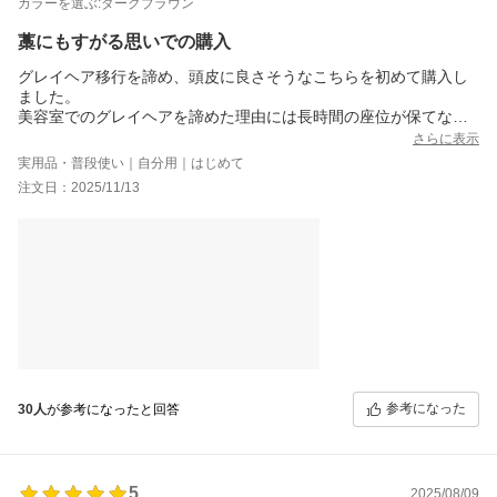
カラーを選ぶ:ダークブラウン
藁にもすがる思いでの購入
グレイヘア移行を諦め、頭皮に良さそうなこちらを初めて購入し
ました。
美容室でのグレイヘアを諦めた理由には長時間の座位が保てない
事、金銭的にも負担が多い現実）
さらに表示
そんな訳で、少し高くても美容室代（1回約2万円）に行くよりは
実用品・普段使い｜自分用｜はじめて
身体にもお財布にも優しいと思っての購入でした。
注文日：2025/11/13
初めてだったし、染まって欲しい！と思う気持ちで、塗布してラ
ップ巻いて40分程置いてからシャンプーしました。
すすぎはしっかり必要ですが、すすぎは頭皮にもいい事は分かっ
ていたので惜しみなく。
それでもこれだけしっかり自然に染まりました&#128079;
完全にリピート決定です！
しかも、最初のすすぎの際、髪のきしみが一切ありません。なん
ならスル&#12316;っとした指通り！
感動でした！
決して回し者ではない、いち主婦の口コミでした。写真はbefore
afterです&#128524;
参考になった
30人
が参考になったと回答
リングも出る髪質、とにかく驚きです！
5
2025/08/09