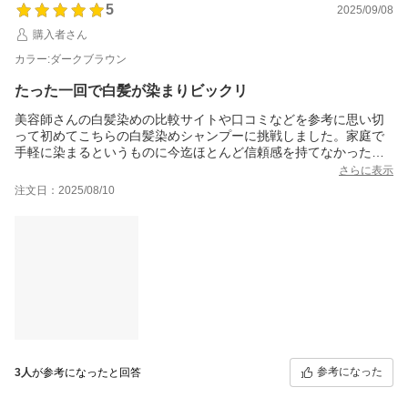
5
2025/09/08
購入者さん
カラー:ダークブラウン
たった一回で白髪が染まりビックリ
美容師さんの白髪染めの比較サイトや口コミなどを参考に思い切
って初めてこちらの白髪染めシャンプーに挑戦しました。家庭で
手軽に染まるというものに今迄ほとんど信頼感を持てなかったの
ですが今回一度使ってみただけなのに全体的にかなりビックリす
さらに表示
るぐらい染まったので感激しました。しかも髪が嘘のようにしっ
注文日：2025/08/10
とりすべすべのツヤツヤになりまた感動！とにかくなにがなんで
も染まってほしかったのでまず汚れはしっかり落としてからとい
つものようにシャンプーをしてこちらをたっぷり塗りよくモミモ
ミしてから蒸しタオルでターバンして時間を置きました。元々染
まりにくいこともあり初めての試みなのであまり染まらないと心
が折れて挫けると思いトリートメント感覚で長めに30分程度はそ
のまま放置。その間に体を洗ったりいつもよりゆっくり湯船に浸
かったりして時間を置いてから洗い流しました。白い部分はすっ
かり染まりこめかみ辺りだけはやや薄めの色に染まったのですが
それが却ってブラウンのグラデーションを入れたようになり気に
入っています。髪や頭皮に優しい成分でこれから回数を重ねる度
参考になった
3人
が参考になったと回答
にどう変わっていくのかとても楽しみになりしばらく研究してみ
ようと思います。２色しかないのでカラーバリエーションがもっ