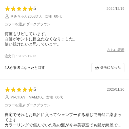
5
2025/12/19
きみちゃん2053さん
女性
60代
カラーを選ぶ:ダークブラウン
何度もリピしています。
白髪がホントに目立たなくなりました。
使い続けたいと思っています。
さらに表示
注文日：2025/12/13
参考になった
4人
が参考になったと回答
5
2025/11/20
MI-CHAN・MAMさん
女性
60代
カラーを選ぶ:ダークブラウン
自宅でそれもお風呂に入ってシャンプーする感じで自然に染まっ
てます
カラーリングで傷んでいた私の髪が今や美容室でも髪が綺麗です