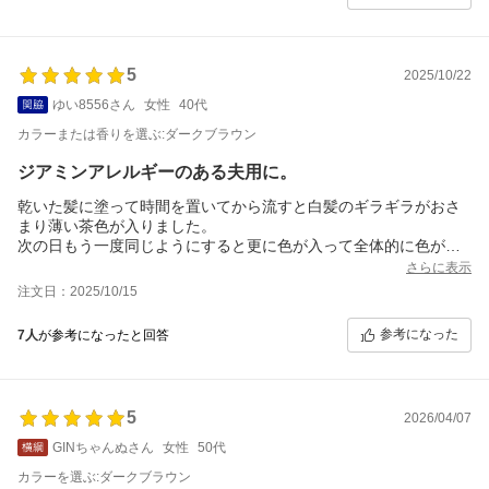
5
2025/10/22
ゆい8556さん
女性
40代
カラーまたは香りを選ぶ:ダークブラウン
ジアミンアレルギーのある夫用に。
乾いた髪に塗って時間を置いてから流すと白髪のギラギラがおさ
まり薄い茶色が入りました。
次の日もう一度同じようにすると更に色が入って全体的に色が馴
染み、
さらに表示
ナチュラルな仕上がりになって感動です。2回でここまで色が入っ
注文日：2025/10/15
たのは初めてだったので驚きました。
気になっていたかゆみは全くなく、頭皮にも優しくて気に入って
参考になった
7人
が参考になったと回答
いました。
ただ続けて使うにはお高いので悩みます…。商品はすごく良かっ
たです。
5
2026/04/07
GINちゃんぬさん
女性
50代
カラーを選ぶ:ダークブラウン