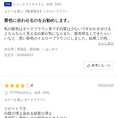
たっこ０５１８０さん
女性
50代
カラーを選ぶ:【数量限定】イエローブラウン
髪色に合わせるのをお勧めします。
私の髪色はダークブラウン系です白髪は少ないですがかき分ける
とちらちらと見える白髪が気になりまた、髪色明るくできたらい
いなと、思い新色のイエローブラウンにしました。結果この色は
白髪染まりにくいですね。乾いた髪につけ15分放置後流す作業を
さらに表示
面倒でしたが1週間連続で使用しました。あと流すとき茶色のお湯
自分用｜実用品・普段使い｜はじめて
の色がなかなか止まらなくてお湯をいっぱい使いました。洗った
注文日：2026/04/22
あとはきしまず髪はつやつやで綺麗です。私は残念ながら選ぶ色
を間違えましたね。白髪だけでなく赤みを押さえ髪色変えようと
参考になった
欲張らずダークブラウンにすれば染まりは良かったのかもしれま
せん。美容院に行かず白髪染まるのは助かっています。
4
2025/11/05
TTTTTen10さん
女性
50代
カラーを選ぶ:ダークブラウン
リピートです。
白髪が増え染める頻度が増え
美容院へ予約して白髪染めをするのが