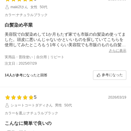
maki2fさん
女性
50代
カラー:ナチュラルブラック
白髪染め卒業
美容院で白髪染めして1か月もたず家でも市販の白髪染め使ってま
した。頭皮に悪いんじゃないかといいものを探していてこちらを
使用してみたところもう1年くらい美容院でも市販のものも白髪染
めしていません。髪が広がってしまうタイプなんですがこちらを
さらに表示
使用するとまとまりがよくなります。シャンプーとトリートメン
実用品・普段使い｜自分用｜リピート
トが一度にできて時短できるし白髪染めも使わなくてよくなった
注文日：2025/07/29
ので助かっています。これからもずっと使っていきたいです。毎
日又は2日に一度ほど使用。黒くなりすぎたなと思ったらクリーム
参考になった
14人
が参考になったと回答
シャンプーの量を減らすか湯シャンのみで済ませる日も。泡立つ
シャンプー月に2回ほどしか使いません。
5
2026/03/19
ショートコートダディさん
男性
50代
カラーを選ぶ:ナチュラルブラック
こんなに簡単で良いの