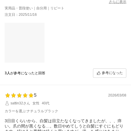
ねと言われるようになりました（カットで）60代半でこの艶は嬉
さらに表示
しいです
実用品・普段使い｜自分用｜リピート
注文日：2025/11/16
参考になった
3人
が参考になったと回答
5
2026/03/08
sattin32さん
女性
40代
カラーを選ぶ:ナチュラルブラック
3日目くらいから、白髪は目立たなくなってきましたが、、、痒
い。爪の間が黒くなる…。数日やめてしうと白髪にすぐにもどり