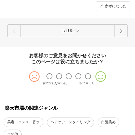
染まり具合を確認したくてすぐドライヤーをしましたが、そもそ
参考になった
も茶色い髪なのですが、全体的に落ち着いた色になっていて白髪
も薄い茶色、それよりちょっと濃い茶色になっていて、きらきら
目立つのが少くなっていました！
明日、明後日はもっと染まるかと思うと嬉しい！
美容院で高いお金払っているのに、染まりが悪いのですが、こち
1/100
らは満足！
すすぎを沢山しなくてはならないけど、トリートメント成分もし
っかりしているのでこちら1本でいい所も凄い！
今回はピンポン玉4個分つかってベタベタだったので明日は3個分
お客様のご意見をお聞かせください
くらいにして使用する予定です！
このページは役に立ちましたか？
おすすめです！
説明のパンフレットの色味が参考になると思うので載せました！
役に立たなかった
役に立った
楽天市場の関連ジャンル
美容・コスメ・香水
ヘアケア・スタイリング
白髪染め
その他