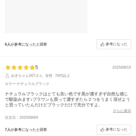
白髪に色が入るため白髪の量により色の目立ち方は様々かなと。
染まる色味も髪質によって違うようです。
私は元々黒と赤茶混じりでしたのでこちらのシャンプーも赤みの
強いダークブラウンに。
ダークというよりはピンクブラウンぽいかなって感じです。
個人的には気に入ってます。
使い初めの頃は毎日、乾いた髪に塗り塗り。
20分はおいてました。
参考になった
6人
が参考になったと回答
今は週に2、3度で充分。
乾いた髪に使用後放置の方がしっかりと染まる印象です。
他のシャンプーを試してみたい気持ちはありますが、これ以上手
軽で染まり具合もよいシャンプーなのか？？と思うと試せずにい
5
2025/08/15
ます。
おそらく今後もお世話になるんだろうと思います(´▽｀；)ゞ
みきちゃん007さん
女性
70代以上
カラー:ナチュラルブラック
ナチュラルブラックはとても良い色です黒が濃すぎず自然な感じ
で馴染みます♪ブラウンも買って濃すぎたら２つをうまく混ぜよう
と思っていたんだけどブラックだけで充分ですよ。
さらに表示
注文日：2025/08/04
参考になった
7人
が参考になったと回答