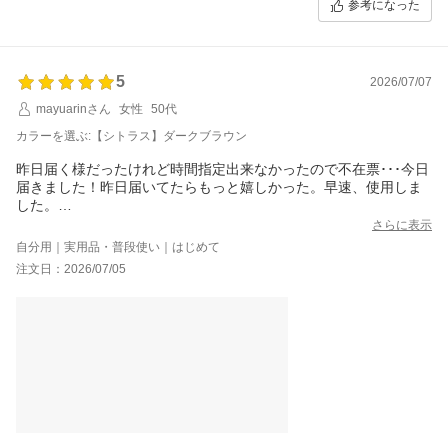
参考になった
5
2026/07/07
mayuarinさん
女性
50代
カラーを選ぶ:【シトラス】ダークブラウン
昨日届く様だったけれど時間指定出来なかったので不在票･･･今日
届きました！昨日届いてたらもっと嬉しかった。早速、使用しま
した。
使用した感想は、とても良い!!泡立たないとのことでシャンプーを
さらに表示
した気がするのか(?)という不安が一気に無くなった。
自分用｜実用品・普段使い｜はじめて
シトラスにしたのですが良い香りです！
注文日：2026/07/05
しっかりと髪をお湯で洗って、軽くタオルドライしたの後にロン
グヘアなのでピンポン玉4個分くらいを髪に馴染ませ地肌からマッ
サージしました！
とても爽快です！地肌がさっぱりします！しっかり染まって欲し
いのでコームをしてきれいにのばしました！12～3分置いてながし
ました。
そもそもしっかり流すのですが、まだ色がついてる水の色なので
さらに流しました。アイボリーのタオルで軽く拭いて、色がどれ
だけでてるか確認したら
うっすら紫っぽくついていました！