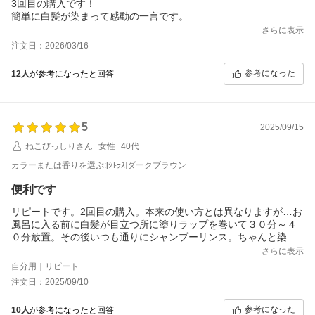
3回目の購入です！
簡単に白髪が染まって感動の一言です。
さらに表示
注文日：2026/03/16
参考になった
12人
が参考になったと回答
5
2025/09/15
ねこびっしりさん
女性
40代
カラーまたは香りを選ぶ:[ｼﾄﾗｽ]ダークブラウン
便利です
リピートです。2回目の購入。本来の使い方とは異なりますが…お
風呂に入る前に白髪が目立つ所に塗りラップを巻いて３０分～４
０分放置。その後いつも通りにシャンプーリンス。ちゃんと染ま
ります。美容院でお願いするリタッチは二週間くらいですぐに白
さらに表示
髪が目立ち始めるので、その合間に時々この方法でやり過ごして
自分用｜リピート
います。根本だけを一ヶ月に二回ほどを毎月行って、一年もちま
注文日：2025/09/10
した。
参考になった
10人
が参考になったと回答