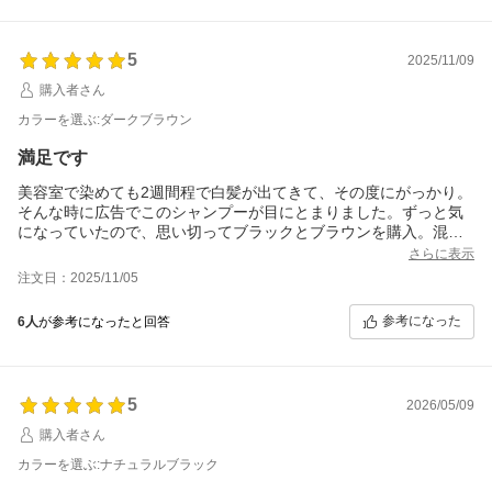
5
2025/11/09
購入者さん
カラーを選ぶ:ダークブラウン
満足です
美容室で染めても2週間程で白髪が出てきて、その度にがっかり。
そんな時に広告でこのシャンプーが目にとまりました。ずっと気
になっていたので、思い切ってブラックとブラウンを購入。混ぜ
て使用し大正解でした。
さらに表示
初めての3日間は乾いた髪に30分程置き、それからは1週間に2回
注文日：2025/11/05
の頻度で、基本の使い方をしてます。色もきちんと入るし、髪も
傷むどころか手触り良くなりました。
参考になった
6人
が参考になったと回答
何を使ってもイマイチで継続出来なかったけど、これは不器用な
私にピッタリ。すぐ追加で3個注文しました。
容器が使いにくいとのレビューもありましたが、パウチの端に穴
をあけてＳ字フックに吊り下げるといいですよ。
5
2026/05/09
良いものに出会えて感謝です。
購入者さん
カラーを選ぶ:ナチュラルブラック