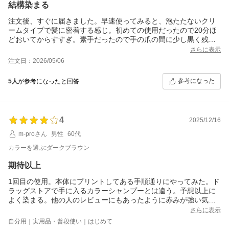
結構染まる
注文後、すぐに届きました。早速使ってみると、泡たたないクリ
ームタイプで髪に密着する感じ。初めての使用だったので20分ほ
どおいてからすすぎ。素手だったので手の爪の間に少し黒く残っ
たが使い古しの歯ブラシで落とせました。浴室には残らない。髪
さらに表示
を乾かしたら初回にしてみたら染まってる。きしまずハーブみた
注文日：2026/05/06
いな香りでシャンプーとしての機能も問題なし。とても満足して
います。定期的に使用します。
参考になった
5人
が参考になったと回答
4
2025/12/16
m-proさん
男性
60代
カラーを選ぶ:ダークブラウン
期待以上
1回目の使用。本体にプリントしてある手順通りにやってみた。ド
ラッグストアで手に入るカラーシャンプーとは違う。予想以上に
よく染まる。他の人のレビューにもあったように赤みが強い気が
する。問題はコストかな。
さらに表示
2回目の使用。予洗いを省略して乾いた髪に使ってみたが、ほとん
自分用｜実用品・普段使い｜はじめて
ど染まらす。予洗いをしっかりすることによってキューティクル