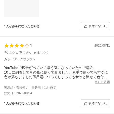
参考になった
1人
が参考になったと回答
4
2025/08/11
ユウヒ7940さん
女性
50代
カラー:ダークブラウン
YouTubeで広告が出ていて凄く気になっていたので購入。
10日に到着してその夜に使ってみました。素手で使ってもすぐに
色が落ちますしお風呂場についてしまってもサッと流せて色付き
せず助かります。
さらに表示
髪の方ですが 予洗いをしてから 塗布し時間も守りました。乾かし
実用品・普段使い｜自分用｜はじめて
た後 艶がでて色もしっかりと入っています。
注文日：2025/08/04
まだ使って1日ですのでこれからが楽しみです。 沢山の白髪はあ
りませんが気になると抜いてました。 これなら抜かなくて良さそ
参考になった
1人
が参考になったと回答
うです。
元々 茶色っぽいい髪色なのですが とても落ち着いた感じの良い色
になり満足です。