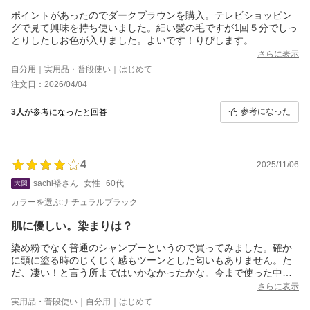
ポイントがあったのでダークブラウンを購入。テレビショッピン
グで見て興味を持ち使いました。細い髪の毛ですが1回５分でしっ
とりしたしお色が入りました。よいです！りぴします。
さらに表示
自分用｜実用品・普段使い｜はじめて
注文日：2026/04/04
参考になった
3人
が参考になったと回答
4
2025/11/06
sachi裕さん
女性
60代
カラーを選ぶ:ナチュラルブラック
肌に優しい。染まりは？
染め粉でなく普通のシャンプーというので買ってみました。確か
に頭に塗る時のじくじく感もツーンとした匂いもありません。た
だ、凄い！と言う所まではいかなかったかな。今まで使った中で
は１番染まったけど期待が大きすぎた（笑）。頭水洗いして、シ
さらに表示
ャンプー塗って10分、マッサージして洗った。すべすべ艶艶にな
実用品・普段使い｜自分用｜はじめて
った。何回か使ってみます。肌に優しいので値段は仕方ないかも