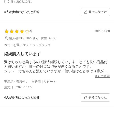
注文日：2025/12/11
を開くことが重要だと理解した。
3回目の使用。1回目同様予洗いから手順通り。この段階で生え際
参考になった
4人
が参考になったと回答
以外の白髪は気にならなくなり、茶色に近い染まり具合になっ
た。
4回目、手順通り。少しずつ染まっているようだが、赤みの強さが
気になる。
4
5回目、同上。
2025/11/08
購入者33662029さん
女性
40代
カラーを選ぶ:ナチュラルブラック
継続購入しています
髪はちゃんと染まるので購入継続しています。とても良い商品だ
と思いますが、唯一の難点は浴室が黒くなることです。
シャワーでちゃんと流していますが、使い続けるとやはり床が黒
ずんできます。そのため人にすすめることはためらいます。髪の
さらに表示
染まりは良いので、これで浴室が黒くならなければ最高です。是
実用品・普段使い｜自分用｜リピート
非改良をお願いいたします。
注文日：2025/11/05
参考になった
4人
が参考になったと回答