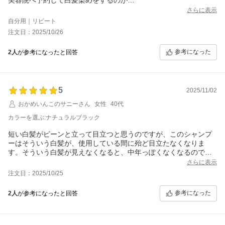
ストレス、自宅染めして伸びるとストレスでした。
さらに表示
こちらのシャンプーの前に別のカラーシャンプー試したのです
自分用｜リピート
が、染まりが悪く、こちらを試してダメならカラーシャンプーは
注文日：2025/10/26
諦めようと思っていましたが
続けています。強いて言うなら、染まりが赤っぽくなる時があ
参考になった
2人
が参考になったと回答
り、これは黒を混ぜたほうがいいのかなと思う時もあります。2日
に1度くらいの割合で軽く耳の付け根辺り、分け目辺りを中心にマ
ッサージして使っています。翌日は普通のシャンプー。2週間くら
いでしっかりと後頭部の見えずらい場所もたっぷりとやります。
5
お安い時じゃないと買えませんが美容院で染めるかと思うと安い
2025/11/02
のかなぁ。
おかめいんこのサニーさん
女性
40代
カラーを選ぶ:ナチュラルブラック
短い白髪がピーンと立って目立つと思うのですが、このシャンプ
ーはそういう白髪が、使用している間に殆ど目立たなくなりま
す。そういう白髪が見えなくなると、中年っぽくなくなるので、
かなり愛用しています。
さらに表示
注文日：2025/10/25
参考になった
2人
が参考になったと回答