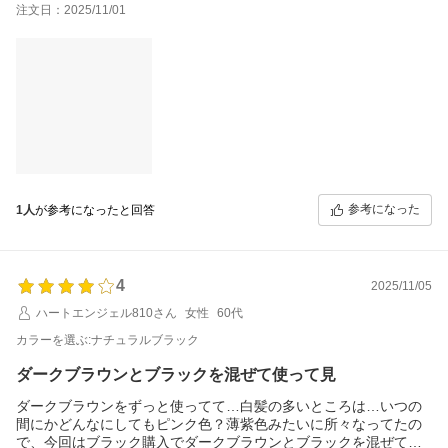
注文日：2025/11/01
ね。ありがとうございました。207463-20251101-0772734614
本日レビュー特典が届きました。豪華すぎてびっくり！大切に使
います。ありがとうございました。
参考になった
1人
が参考になったと回答
4
2025/11/05
ハートエンジェル810さん
女性
60代
カラーを選ぶ:ナチュラルブラック
ダークブラウンとブラックを混ぜて使って見
ダークブラウンをずっと使ってて…白髪の多いところは…いつの
間にかどんなにしてもピンク色？薄紫色みたいに所々なってたの
で、今回はブラック購入でダークブラウンとブラックを混ぜて染