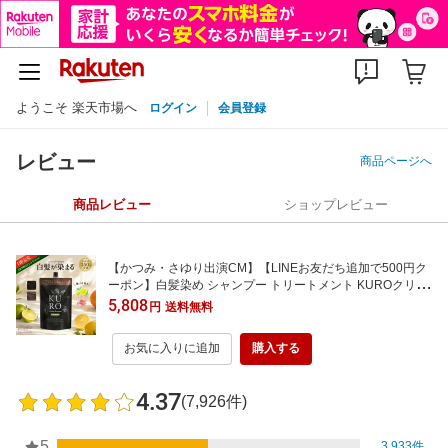
ようこそ 楽天市場へ
ログイン
会員登録
レビュー
商品ページへ
商品レビュー
ショップレビュー
【かつみ・さゆり出演CM】【LINEお友だち追加で500円ク
ーポン】白髪染め シャンプー トリートメント KUROクリー
ムシャンプー 400g 単品 バランローズ 公式 VALANROSE ク
5,808
円
送料無料
ロ カラーシャンプー カラートリートメント 白髪用 白髪染め
トリートメント 黒 茶 新色
お気に入りに追加
購入する
4.37
(7,926件)
5
3,933件