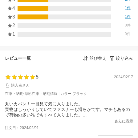
4
1件
3
1件
2
0件
1
0件
レビュー一覧
並び替え
絞り込み
5
2024/02/17
購入者さん
在庫・納期情報:在庫・納期情報 | カラー:ブラック
丸いカバン！一目見て気に入りました。
実物はしっかりしていてファスナーも滑らかです。マチもあるの
で荷物の多い私でもすべて入りました。
持ち手はもう少し長いと腕にかけれて便利ですが、丸いシルエッ
さらに表示
トが損なわれるのでこれでいいと思います。ベルト一本を最短に
注文日：2024/02/01
しておいて、腕にかけるときはそちらを使っています。
難点は丸型なので荷物が偏りやすいこと、あとベルトのフックが