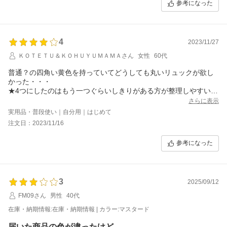
参考になった
しっかりしすぎて開くのに力が要ります。
底板に不具合があって返品交換して頂いたのですが、ショップの
対応が迅速丁寧で安心してお取引できました。ネットショップで
今までで一番誠実なお店でした。おすすめします。
4
2023/11/27
ＫＯＴＥＴＵ＆ＫＯＨＵＹＵＭＡＭＡさん
女性
60代
普通？の四角い黄色を持っていてどうしても丸いリュックが欲し
かった・・・
★4つにしたのはもう一つぐらいしきりがある方が整理しやすいの
かなぁって思います
さらに表示
実用品・普段使い｜自分用｜はじめて
注文日：2023/11/16
参考になった
3
2025/09/12
FM09さん
男性
40代
在庫・納期情報:在庫・納期情報 | カラー:マスタード
届いた商品の色が違ったけど。