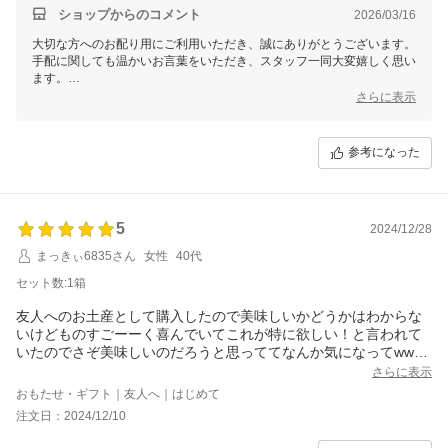
ショップからのコメント
2026/03/16
大切な方へのお配り用にご利用いただき、誠にありがとうございます。
手配に関しても温かいお言葉をいただき、スタッフ一同大変嬉しく思い
ます。
今後も安心してお買い物いただけるお店づくりに努めてまいります。
さらに表示
参考になった
5
2024/12/28
まっきぃ6835さん
女性
40代
セット数:1箱
友人へのお土産として購入したので美味しいかどうかはわからな
いけどものすごーーく喜んでいてこれが特に欲しい！と言われて
いたのでさぞ美味しいのだろうと思っててなんか気になってww自
分も欲しくなってきたww
さらに表示
おもたせ・ギフト｜友人へ｜はじめて
注文日：2024/12/10