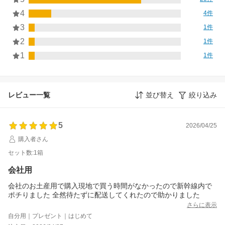
4
4件
3
1件
2
1件
1
1件
レビュー一覧
並び替え
絞り込み
5
2026/04/25
購入者さん
セット数:1箱
会社用
会社のお土産用で購入現地で買う時間がなかったので新幹線内で
ポチりました 全然待たずに配送してくれたので助かりました
さらに表示
自分用｜プレゼント｜はじめて