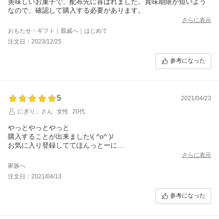
美味しいお菓子で、配布先に喜ばれました。賞味期限が短いよう
なので、確認して購入する必要があります。
さらに表示
おもたせ・ギフト｜親戚へ｜はじめて
注文日：2023/12/25
参考になった
5
2021/04/23
にぎり。さん
女性
20代
やっとやっとやっと
購入することが出来ました\( ^o^ )/
お気に入り登録しててほんっとーに
良かったーーー！
さらに表示
入荷のお知らせがきたとき
家族へ
家族で喜びました☆
注文日：2021/04/13
柔らかく程よい甘さ
美味しさの虜です！
参考になった
また近々購入したいと思います！