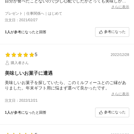
自分が食べたことないので少し心配でしたがとっても美味しかっ
たとおっしゃっていたので
さらに表示
どこかで見かけたら自分用に買ってみたいと思います。
プレゼント｜仕事関係へ｜はじめて
注文日：2021/02/27
参考になった
1人
が参考になったと回答
5
2022/12/28
購入者さん
美味しいお菓子に遭遇
美味しいお菓子を探していたら、このミルフィーユとのご縁があ
りました。年末ギフト用に悩まず選べて良かったです。
さらに表示
注文日：2022/12/21
参考になった
1人
が参考になったと回答