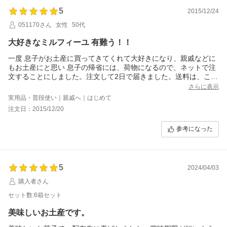
5
2015/12/24
051170さん
女性
50代
大好きなミルフィーユ 有難う！！
一度 息子がお土産に買ってきてくれて大好きになり、親戚などに
もお土産にと思い 息子の帰省には、荷物になるので、ネットで注
文することにしました。注文して2日で届きました。送料は、こわ
れせんべいと一緒に注文したので無料になりホント助かりまし
さらに表示
た。また息子の帰省の際には、購入しようと思ってます。今度
実用品・普段使い｜親戚へ｜はじめて
は、また違う商品を頼んでみようかと楽しみが出来ました。
注文日：2015/12/20
参考になった
5
2024/04/03
購入者さん
セット数:6箱セット
美味しいお土産です。