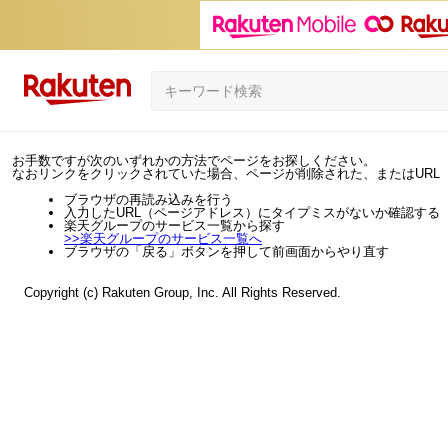
お手数ですが次のいずれかの方法でページをお探しください。
なおリンクをクリックされていた場合、ページが削除された、またはURL
ブラウザの再読み込みを行う
入力したURL（ページアドレス）にタイプミスがないか確認する
楽天グループのサービス一覧から探す
>>
楽天グループのサービス一覧へ
ブラウザの「戻る」ボタンを押して前画面からやり直す
Copyright (c) Rakuten Group, Inc. All Rights Reserved.