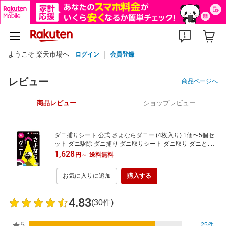
ようこそ 楽天市場へ
ログイン
会員登録
レビュー
商品ページへ
商品レビュー
ショップレビュー
ダニ捕りシート 公式 さよならダニー (4枚入り) 1個〜5個セ
ット ダニ駆除 ダニ捕り ダニ取りシート ダニ取り ダニとり
ソファ 布団 枕 ベッド 敷布団 タンス 収納ボックス 畳 カーペ
1,628
円
～
送料無料
ット ダニ捕獲 ダニ dani シート ダニ退治 ダニ対策 ダニ除け
掃除 リベルタ
お気に入りに追加
購入する
4.83
(30件)
5
25件