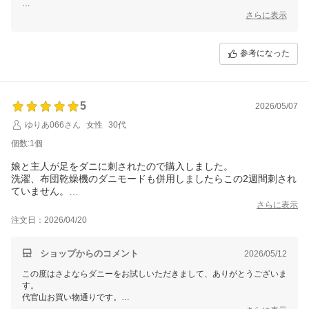
商品がご家族皆様のお役に立てているようで、大変嬉しく思います。
さらに表示
これからも快適な生活をサポートできるよう、努めてまいりますので、
引き続きご愛用いただけましたら幸いです。
参考になった
この度のご注文誠にありがとうございました。
またのご利用を心よりお待ちしております。
5
2026/05/07
ゆりあ066さん
女性
30代
個数:1個
娘と主人が足をダニに刺されたので購入しました。
洗濯、布団乾燥機のダニモードも併用しましたらこの2週間刺され
ていません。
また2ヶ月後に購入すると思います。
さらに表示
注文日：2026/04/20
ショップからのコメント
2026/05/12
この度はさよならダニーをお試しいただきまして、ありがとうございま
す。
代官山お買い物通りです。