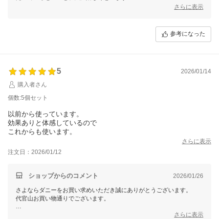
さらに表示
使用後も手間なく捨てられる点を気に入っていただけたのは本当に良か
ったです。
また、臭いがなく手軽に予防できる点が、お客様のお役に立てたようで
参考になった
安心いたしました。
この度のご注文誠にありがとうございました。
またのご利用を心よりお待ちしております。
5
2026/01/14
購入者さん
個数:5個セット
以前から使っています。
効果ありと体感しているので
これからも使います。
さらに表示
注文日：2026/01/12
ショップからのコメント
2026/01/26
さよならダニーをお買い求めいただき誠にありがとうございます。
代官山お買い物通りでございます。
いつもご愛用いただき、またリピート購入していただきありがとうござ
さらに表示