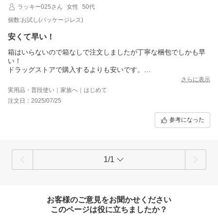
ラッキー025さん
女性
50代
個数:お試し(パッケージレス)
安くて早い！
箱はいらないので箱なしで注文しましたが丁寧な梱包でしかも早
い！
ドラッグストアで購入するよりも安いです。
箱はごみになるだけなのでこういう購入方法はエコでとても良い
さらに表示
と思います。
実用品・普段使い｜家族へ｜はじめて
注文日：2025/07/25
参考になった
1/1
お客様のご意見をお聞かせください
このページは役に立ちましたか？