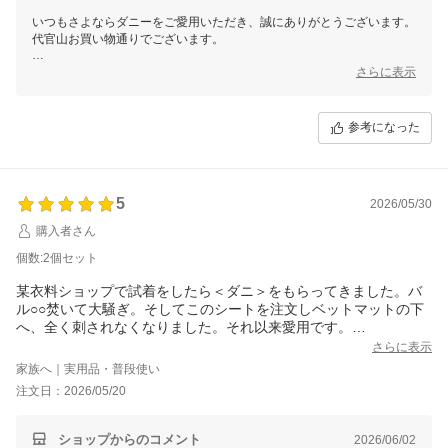
いつもさよならダニーをご愛用いただき、誠にありがとうございます。
代官山お買い物通りでございます。
効果が目に見えにくい商品ではございますが、「安心感」とのお言葉を
さらに表示
いただけたこと、大変嬉しく思います。
ぜひ引き続きご使用いただき、快適な環境をお楽しみくださいませ。
参考になった
この度のご注文誠にありがとうございました。
またのご利用を心よりお待ちしております。
5
2026/05/30
購入者さん
個数:2個セット
某衣料ショップで試着をしたら＜ダニ＞をもらってきました。バ
ル○○焚いて大騒ぎ。そしてこのシートを注文しベットマットの下
へ、全く刺されなくなりました。それ以来愛用です。
換気、除湿も大事だそうですが、やはりこれが一番頼りになりま
さらに表示
す。
家族へ｜実用品・普段使い
注文日：2026/05/20
ショップからのコメント
2026/06/02