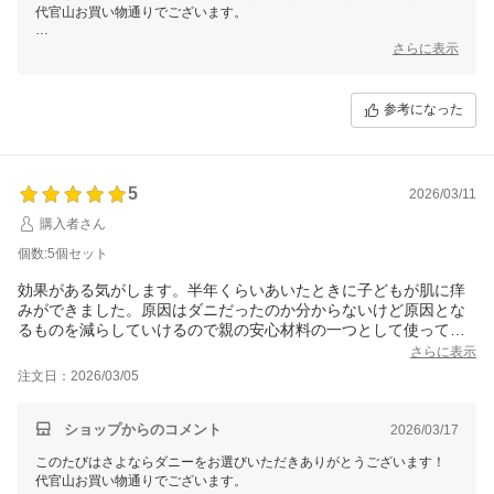
代官山お買い物通りでございます。
リピーターのお客様として毎年お求めいただけるのは、大変光栄です。
さらに表示
これからの季節、ダニ対策は特に重要ですので、ご家庭で快適にお使い
いただければ幸いです。
参考になった
この度のご注文誠にありがとうございました。
またのご利用を心よりお待ちしております。
5
2026/03/11
購入者さん
個数:5個セット
効果がある気がします。半年くらいあいたときに子どもが肌に痒
みができました。原因はダニだったのか分からないけど原因とな
るものを減らしていけるので親の安心材料の一つとして使ってい
ます。
さらに表示
注文日：2026/03/05
ショップからのコメント
2026/03/17
このたびはさよならダニーをお選びいただきありがとうございます！
代官山お買い物通りでございます。