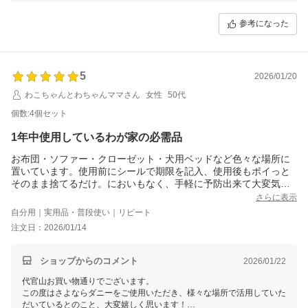
今後も迅速で丁寧なサービスを心がけ、引き続き快適にご利用いただけ
る商品をお届けできるよう努めてまいります。
参考になった
この度のご利用誠にありがとうございました。
またのご利用を心よりお待ちしております。
5
2026/01/20
わこちゃんとわちゃんママさん
女性
50代
個数:4個セット
1年中使用しているわが家の必需品
お布団・ソファー・クローゼット・犬用ベッドなど色々な場所に
置いています。使用前にシールで期限を記入、使用後もポイっと
そのまま捨てるだけ。においもなく、手軽に予防出来て大変気に
入っています。
さらに表示
自分用｜実用品・普段使い｜リピート
注文日：2026/01/14
ショップからのコメント
2026/01/22
代官山お買い物通りでございます。
この度はさよならダニーをご使用いただき、様々な場所で活用していた
だいているとのこと、大変嬉しく思います！