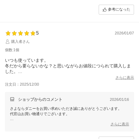
商品を気に入っていただけて大変うれしく思います。
参考になった
これからも安心してお使いいただけると幸いです。
またぜひご利用くださいませ！
何かご質問や不明点がございましたら、お気軽にお問い合わせくださ
い。
5
2026/01/07
購入者さん
個数:1個
いつも使っています。
冬だから要らないかな？と思いながらお値段につられて購入しま
した。
これで安心、何時でも使えます。
さらに表示
有難うございます。
注文日：2025/12/30
ショップからのコメント
2026/01/16
さよならダニーをお買い求めいただき誠にありがとうございます。
代官山お買い物通りでございます。
ご購入いただき安心してお過ごしいただけるとのこと、とても嬉しく思
さらに表示
います。
またのご利用を心よりお待ちしております。