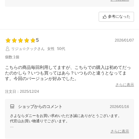
今後とも快適な睡眠環境作りのお手伝いができれば幸いです。
この度のご注文誠にありがとうございました。
参考になった
またのご利用を心よりお待ちしております。
5
2026/01/07
リジュ☆クックさん
女性
50代
個数:1個
こちらの商品毎回利用してますが、こちらでの購入は初めてだっ
たのかしら？いつも買ってはあら？いつものと違うとなってま
す。今回のバージョンが好みでした。
さらに表示
注文日：2025/12/24
ショップからのコメント
2026/01/16
さよならダニーをお買い求めいただき誠にありがとうございます。
代官山お買い物通りでございます。
いつもご愛用いただき、またリピート購入していただきありがとうござ
さらに表示
います。