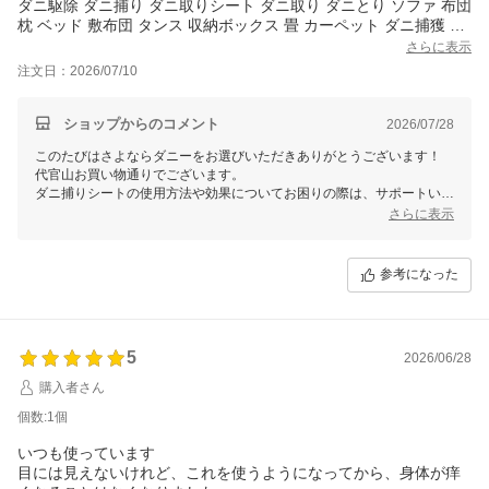
ダニ駆除 ダニ捕り ダニ取りシート ダニ取り ダニとり ソファ 布団
枕 ベッド 敷布団 タンス 収納ボックス 畳 カーペット ダニ捕獲 ダ
ニ dani シート ダニ退治 ダニ対策 ダニ除け 掃除 リベルタ
さらに表示
注文日：2026/07/10
ショップからのコメント
2026/07/28
このたびはさよならダニーをお選びいただきありがとうございます！
代官山お買い物通りでございます。
ダニ捕りシートの使用方法や効果についてお困りの際は、サポートいた
しますのでお気軽にお問合せください。
さらに表示
この度のご注文誠にありがとうございました。
またのご利用を心よりお待ちしております。
参考になった
5
2026/06/28
購入者さん
個数:1個
いつも使っています
目には見えないけれど、これを使うようになってから、身体が痒