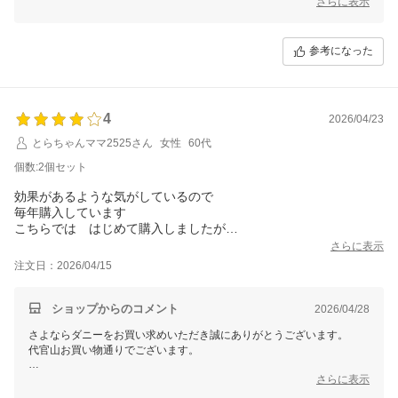
さらに表示
効果を実感いただけて大変嬉しく思います。
今後とも快適な睡眠環境作りのお手伝いができれば幸いです。
参考になった
この度のご注文誠にありがとうございました。
またのご利用を心よりお待ちしております。
4
2026/04/23
とらちゃんママ2525さん
女性
60代
個数:2個セット
効果があるような気がしているので
毎年購入しています
こちらでは はじめて購入しましたが
発送も早くて良かったです
さらに表示
注文日：2026/04/15
ショップからのコメント
2026/04/28
さよならダニーをお買い求めいただき誠にありがとうございます。
代官山お買い物通りでございます。
毎年ご利用いただけているとのお言葉、大変励みになります。
さらに表示
また、発送の速さにご満足いただけたとのことで安心いたしました。