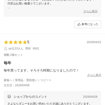
代官山お買い物通りでございます。
発送がスムーズでお役に立てたとのことで嬉しく思います。
さらに表示
目に見える効果が分かりにくい商品ではありますが、日々の生活で気に
なる場所に設置することで、ダニ対策の一助になれば幸いです。
参考になった
この度のご注文誠にありがとうございました。
またのご利用を心よりお待ちしております。
5
2026/04/22
sa1123さん
男性
60代
個数:2個セット
毎年
毎年買ってます。そろそろ時期になりましたので！
さらに表示
家族へ｜実用品・普段使い｜リピート
注文日：2026/04/09
ショップからのコメント
2026/04/28
さよならダニーをお買い求めいただき誠にありがとうございます。