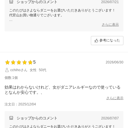
ショップからのコメント
2026/07/21
このたびはさよならダニーをお選びいただきありがとうございます！
代官山お買い物通りでございます。
「さよならダニー」が布団でのダニ対策に一役立てているようで大変嬉
さらに表示
しく思います。他の商品では効果を感じられなかった中で当商品をお選
びいただき、さらにご満足いただけているとのこと、私たちも励みにな
ります。
参考になった
この度のご注文誠にありがとうございました。
またのご利用を心よりお待ちしております。
5
2026/06/30
cchihoさん
女性
50代
個数:1個
効果はわからないけれど、女がダニアレルギーなので使っている
となんか安心です。、
さらに表示
注文日：2025/12/04
ショップからのコメント
2026/07/07
このたびはさよならダニーをお選びいただきありがとうございます！