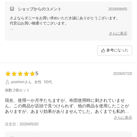
出来て価格も手頃なので助かります！また、予定より大分早く発
送してくださった事もありがたかったです。
ショップからのコメント
2026/08/05
さよならダニーをお買い求めいただき誠にありがとうございます。
代官山お買い物通りでございます。
娘さんに少しでも症状の改善を感じていただけたとのことで、本当に嬉
さらに表示
しく思います！
置くだけで簡単に使用できる点や、続けやすい価格についてもご満足い
ただけたようで何よりです。
参考になった
また、発送の早さにもご満足いただけたこと、スタッフ一同励みになり
ます。
この度のご注文誠にありがとうございました。
5
またのご利用を心よりお待ちしております。
2026/07/20
youhinnさん
女性
50代
個数:2個セット
現在、使用一か月半たちますが、布団使用時に刺されていませ
ん。この商品が店頭で見つけられず、他の商品を使用したことが
ありますが、あまり効果がありませんでした。あくまでも私的な
感想ですが良く捕れているのだと思います。通販で見つけること
さらに表示
が出来て感謝しています。
注文日：2026/05/20