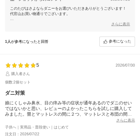
このたびはさよならダニーをお選びいただきありがとうございます！
代官山お買い物通りでございます。
安心感を提供できていることを大変うれしく思います。
さらに表示
今後とも快適な睡眠環境作りのお手伝いができれば幸いです。
この度のご注文誠にありがとうございました。
参考になった
1人
が参考になったと回答
またのご利用を心よりお待ちしております。
5
2026/07/30
購入者さん
個数:2個セット
ダニ対策
娘にくしゃみ鼻水、目の痒み等の症状が通年あるのでダニのせい
ではないかと思い、レビューのよかったこちらを試しに購入して
みました。畳とマットレスの間に２つ、マットレスと布団の間に
１つ、枕の下に１つ置いてみました。数日後、娘曰くなんとなく
さらに表示
症状が軽くなった気がするとの事！正直、驚きです…。効果は目
子供へ｜実用品・普段使い｜はじめて
には見えませんが、今後もリピします！ダニ対策の商品は高い物
注文日：2026/07/22
から定期購入の物など色々ありますが、こちらは好きな時に購入