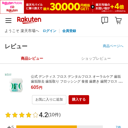
ようこそ 楽天市場へ
ログイン
会員登録
レビュー
商品ページへ
商品レビュー
ショップレビュー
公式 デンティス フロス デンタルフロス オーラルケア 歯垢
歯垢除去 歯垢取り フロッシング 食後 歯磨き 歯間フロス 歯
間ブラシ 口臭ケア 口臭チェック 口臭対策 DENTISTE リベ
605
円
ルタ
お気に入りに追加
購入する
4.2
(10件)
5
7件