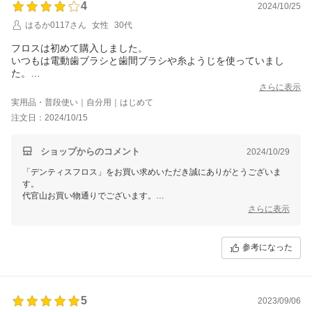
4
2024/10/25
はるか0117さん
女性
30代
フロスは初めて購入しました。
いつもは電動歯ブラシと歯間ブラシや糸ようじを使っていまし
た。
すっお歯間に糸が入って痛みなくできます。
さらに表示
しばらく続けてみようと思います。
実用品・普段使い｜自分用｜はじめて
注文日：2024/10/15
ショップからのコメント
2024/10/29
「デンティスフロス」をお買い求めいただき誠にありがとうございま
す。
代官山お買い物通りでございます。
さらに表示
フロスが柔らかいので、おっしゃる通り、歯と歯の間に痛むことなくは
いって、きれいにできますよね。
この度のご注文誠にありがとうございました。
参考になった
またのご利用を心よりお待ちしております。
5
2023/09/06