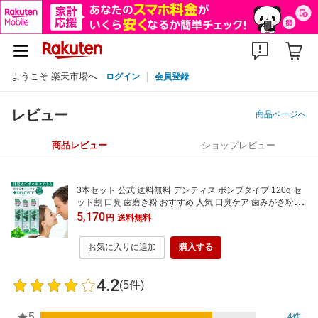
ようこそ 楽天市場へ
ログイン
会員登録
レビュー
商品ページへ
商品レビュー
ショップレビュー
3本セット 公式 送料無料 デンティス ポンプタイプ 120g セ
ット割 口臭 歯磨き粉 おすすめ 人気 口臭ケア 歯みがき粉 は
みがきこ オーラルケア 歯みがき ハミガキ粉 目覚めてすぐ
5,170
円
送料無料
キス におい 目覚めてすぐ 息ケア ミント リベルタ
お気に入りに追加
購入する
4.2
(5件)
5
4件