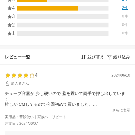
4
2件
3
0件
2
0件
1
0件
レビュー一覧
並び替え
絞り込み
4
2024/06/10
購入者さん
チューブ容器が 少し硬いので 蓋を置いて両手で押し出していま
す、
推しが CMしてるので今回初めて買いました。
磨きここちは良いです。 口の中が爽やかになります。
さらに表示
実用品・普段使い｜家族へ｜リピート
注文日：2024/06/07