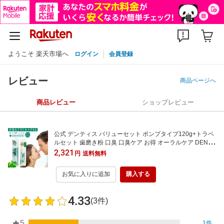
ようこそ 楽天市場へ
ログイン
会員登録
レビュー
商品ページへ
商品レビュー
ショップレビュー
公式 デンティス バリューセット ポンプタイプ120g+トラベ
ルセット 歯磨き粉 口臭 口臭ケア お得 オーラルケア DENTI
STE おすすめ 人気 歯みがき粉 はみがきこ オーラルケア ハ
2,321
円
送料無料
ミガキ粉 爽快 におい フレッシュ スッキリ 洗浄 リベルタ
お気に入りに追加
購入する
4.33
(3件)
5
1件