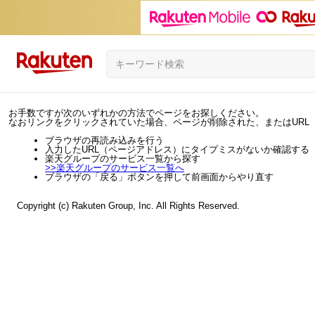
お手数ですが次のいずれかの方法でページをお探しください。
なおリンクをクリックされていた場合、ページが削除された、またはURL
ブラウザの再読み込みを行う
入力したURL（ページアドレス）にタイプミスがないか確認する
楽天グループのサービス一覧から探す
>>
楽天グループのサービス一覧へ
ブラウザの「戻る」ボタンを押して前画面からやり直す
Copyright (c) Rakuten Group, Inc. All Rights Reserved.